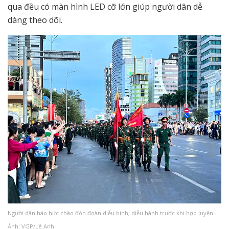
qua đều có màn hình LED cỡ lớn giúp người dân dễ
dàng theo dõi.
Người dân háo hức chào đón đoàn diễu binh, diễu hành trước khi hợp luyện –
Ảnh: VGP/Lê Anh