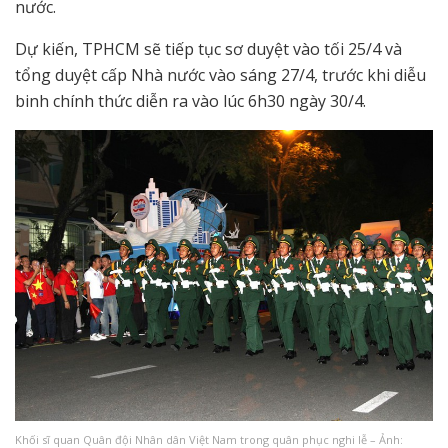
nước.
Dự kiến, TPHCM sẽ tiếp tục sơ duyệt vào tối 25/4 và
tổng duyệt cấp Nhà nước vào sáng 27/4, trước khi diễu
binh chính thức diễn ra vào lúc 6h30 ngày 30/4.
Khối sĩ quan Quân đội Nhân dân Việt Nam trong quân phục nghi lễ – Ảnh: