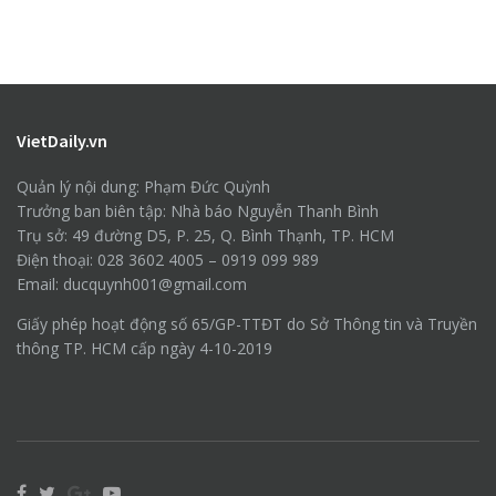
VietDaily.vn
Quản lý nội dung: Phạm Đức Quỳnh
Trưởng ban biên tập: Nhà báo Nguyễn Thanh Bình
Trụ sở: 49 đường D5, P. 25, Q. Bình Thạnh, TP. HCM
Điện thoại: 028 3602 4005 – 0919 099 989
Email: ducquynh001@gmail.com
Giấy phép hoạt động số 65/GP-TTĐT do Sở Thông tin và Truyền
thông TP. HCM cấp ngày 4-10-2019