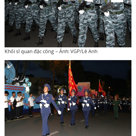
Khối sĩ quan đặc công – Ảnh: VGP/Lê Anh