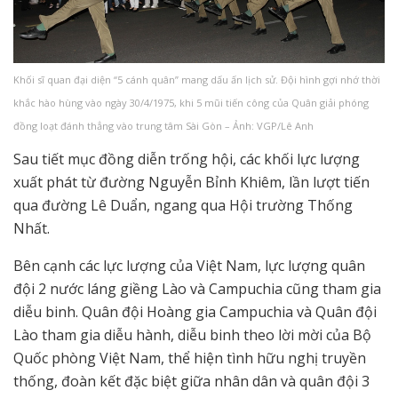
Khối sĩ quan đại diện “5 cánh quân” mang dấu ấn lịch sử. Đội hình gợi nhớ thời
khắc hào hùng vào ngày 30/4/1975, khi 5 mũi tiến công của Quân giải phóng
đồng loạt đánh thẳng vào trung tâm Sài Gòn – Ảnh: VGP/Lê Anh
Sau tiết mục đồng diễn trống hội, các khối lực lượng
xuất phát từ đường Nguyễn Bỉnh Khiêm, lần lượt tiến
qua đường Lê Duẩn, ngang qua Hội trường Thống
Nhất.
Bên cạnh các lực lượng của Việt Nam, lực lượng quân
đội 2 nước láng giềng Lào và Campuchia cũng tham gia
diễu binh. Quân đội Hoàng gia Campuchia và Quân đội
Lào tham gia diễu hành, diễu binh theo lời mời của Bộ
Quốc phòng Việt Nam, thể hiện tình hữu nghị truyền
thống, đoàn kết đặc biệt giữa nhân dân và quân đội 3