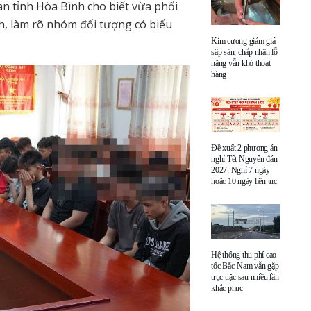
an tỉnh Hòa Bình cho biết vừa phối
h, làm rõ nhóm đối tượng có biểu
Kim cương giảm giá
sập sàn, chấp nhận lỗ
nặng vẫn khó thoát
hàng
Đề xuất 2 phương án
nghỉ Tết Nguyên đán
2027: Nghỉ 7 ngày
hoặc 10 ngày liên tục
Hệ thống thu phí cao
tốc Bắc-Nam vẫn gặp
trục trặc sau nhiều lần
khắc phục