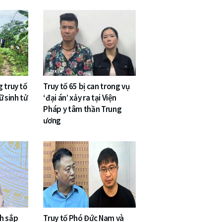
 truy tố
Truy tố 65 bị can trong vụ
ữ sinh tử
‘đại án’ xảy ra tại Viện
Pháp y tâm thần Trung
ương
h sắp
Truy tố Phó Đức Nam và