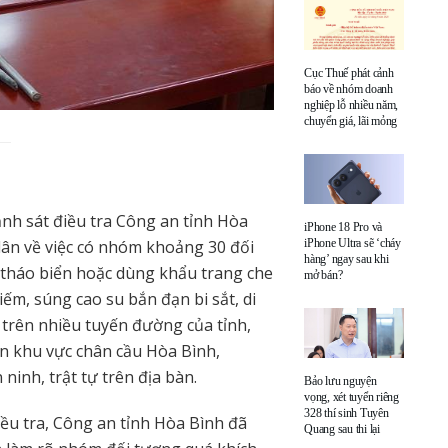
Cục Thuế phát cảnh
báo về nhóm doanh
nghiệp lỗ nhiều năm,
chuyển giá, lãi mỏng
nh sát điều tra Công an tỉnh Hòa
iPhone 18 Pro và
iPhone Ultra sẽ ‘cháy
dân về việc có nhóm khoảng 30 đối
hàng’ ngay sau khi
(tháo biển hoặc dùng khẩu trang che
mở bán?
ếm, súng cao su bắn đạn bi sắt, di
 trên nhiều tuyến đường của tỉnh,
n khu vực chân cầu Hòa Bình,
inh, trật tự trên địa bàn.
Bảo lưu nguyện
vọng, xét tuyển riêng
328 thí sinh Tuyên
iều tra, Công an tỉnh Hòa Bình đã
Quang sau thi lại