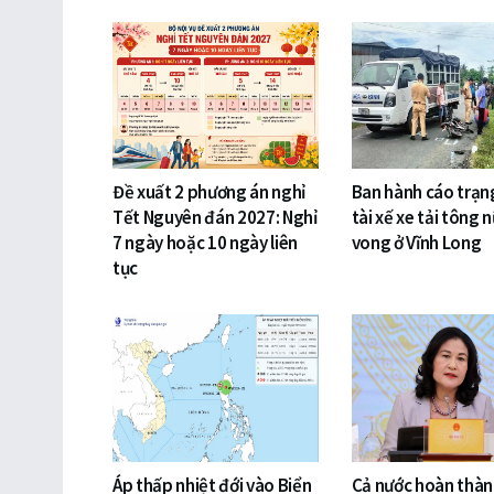
Đề xuất 2 phương án nghỉ
Ban hành cáo trạng
Tết Nguyên đán 2027: Nghỉ
tài xế xe tải tông n
7 ngày hoặc 10 ngày liên
vong ở Vĩnh Long
tục
Áp thấp nhiệt đới vào Biển
Cả nước hoàn thàn