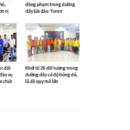
hố,
đồng phạm trong đường
n vị
dây lừa đảo ‘forex’
c đối
Khởi tố 26 đối tượng trong
 đầu vụ
đường dây cá độ bóng đá,
m chức
lô đề quy mô lớn