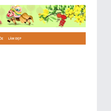
ỎE
LÀM ĐẸP