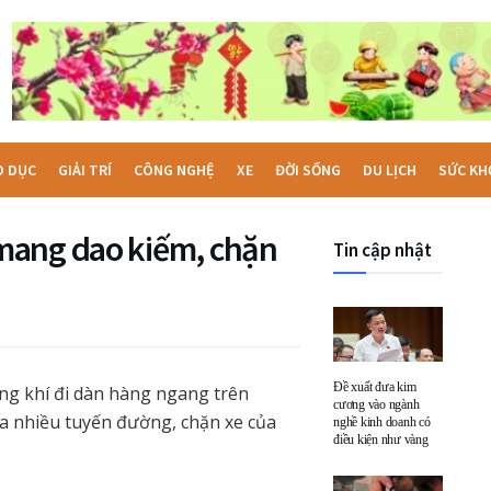
O DỤC
GIẢI TRÍ
CÔNG NGHỆ
XE
ĐỜI SỐNG
DU LỊCH
SỨC KH
mang dao kiếm, chặn
Tin cập nhật
Đề xuất đưa kim
ng khí đi dàn hàng ngang trên
cương vào ngành
ua nhiều tuyến đường, chặn xe của
nghề kinh doanh có
điều kiện như vàng