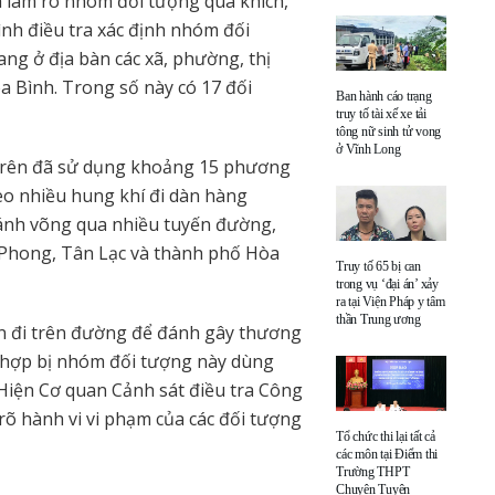
h làm rõ nhóm đối tượng quá khích,
rình điều tra xác định nhóm đối
ang ở địa bàn các xã, phường, thị
 Bình. Trong số này có 17 đối
Ban hành cáo trạng
truy tố tài xế xe tải
tông nữ sinh tử vong
ở Vĩnh Long
 trên đã sử dụng khoảng 15 phương
heo nhiều hung khí đi dàn hàng
đánh võng qua nhiều tuyến đường,
 Phong, Tân Lạc và thành phố Hòa
Truy tố 65 bị can
trong vụ ‘đại án’ xảy
ra tại Viện Pháp y tâm
thần Trung ương
n đi trên đường để đánh gây thương
g hợp bị nhóm đối tượng này dùng
 Hiện Cơ quan Cảnh sát điều tra Công
rõ hành vi vi phạm của các đối tượng
Tổ chức thi lại tất cả
các môn tại Điểm thi
Trường THPT
Chuyên Tuyên