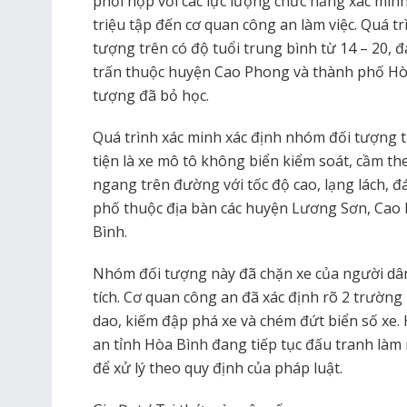
phối hợp với các lực lượng chức năng xác min
triệu tập đến cơ quan công an làm việc. Quá t
tượng trên có độ tuổi trung bình từ 14 – 20, đ
trấn thuộc huyện Cao Phong và thành phố Hòa
tượng đã bỏ học.
Quá trình xác minh xác định nhóm đối tượng
tiện là xe mô tô không biển kiểm soát, cầm t
ngang trên đường với tốc độ cao, lạng lách, 
phố thuộc địa bàn các huyện Lương Sơn, Cao
Bình.
Nhóm đối tượng này đã chặn xe của người dâ
tích. Cơ quan công an đã xác định rõ 2 trườn
dao, kiếm đập phá xe và chém đứt biển số xe.
an tỉnh Hòa Bình đang tiếp tục đấu tranh làm 
để xử lý theo quy định của pháp luật.