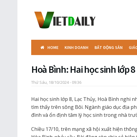
HOME
KINH DOANH
BẤT ĐỘNG SẢN
GIÁ
Hoà Bình: Hai học sinh lớp 8
Thứ Sáu, 18/10/2024 - 09:36
Hai học sinh lớp 8, Lạc Thủy, Hoà Bình nghi n
tìm thấy trên sông Bôi. Ngành giáo dục địa p
đình và ổn định tâm lý học sinh trong nhà trư
Chiều 17/10, trên mạng xã hội xuất hiện thông 
Hòa Bình
nhảy cầu
. Bài đăng còn chia sẻ hiệ