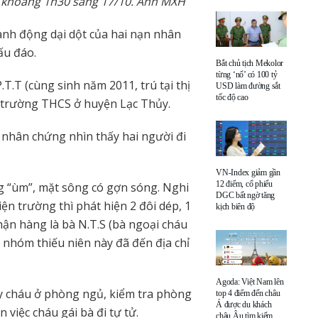
ào khoảng 1h30 sáng 17/10. Ảnh MXH
hành động dại dột của hai nạn nhân
ấu đáo.
Bắt chủ tịch Mekolor
từng ‘nổ’ có 100 tỷ
T.T (cùng sinh năm 2011, trú tại thị
USD làm đường sắt
tốc độ cao
ột trường THCS ở huyện Lạc Thủy.
nhân chứng nhìn thấy hai người đi
VN-Index giảm gần
12 điểm, cổ phiếu
g “ùm”, mặt sông có gợn sóng. Nghi
DGC bất ngờ tăng
ện trường thì phát hiện 2 đôi dép, 1
kịch biên độ
hận hàng là bà N.T.S (bà ngoại cháu
ó, nhóm thiếu niên này đã đến địa chỉ
Agoda: Việt Nam lên
ấy cháu ở phòng ngủ, kiểm tra phòng
top 4 điểm đến châu
Á được du khách
 việc cháu gái bà đi tự tử.
châu Âu tìm kiếm