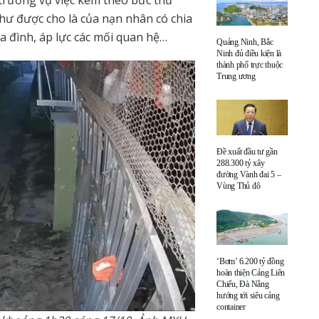
hư được cho là của nạn nhân có chia
ia đình, áp lực các mối quan hệ…
Quảng Ninh, Bắc
Ninh đủ điều kiện là
thành phố trực thuộc
Trung ương
Đề xuất đầu tư gần
288.300 tỷ xây
đường Vành đai 5 –
Vùng Thủ đô
‘Bơm’ 6.200 tỷ đồng
hoàn thiện Cảng Liên
Chiểu, Đà Nẵng
hướng tới siêu cảng
container