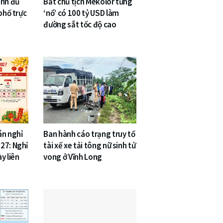
inh đủ
Bắt chủ tịch Mekolor từng
phố trực
‘nổ’ có 100 tỷ USD làm
đường sắt tốc độ cao
án nghỉ
Ban hành cáo trạng truy tố
27: Nghỉ
tài xế xe tải tông nữ sinh tử
y liên
vong ở Vĩnh Long