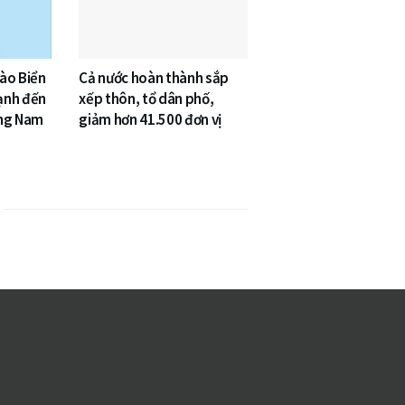
vào Biển
Cả nước hoàn thành sắp
ạnh đến
xếp thôn, tổ dân phố,
ông Nam
giảm hơn 41.500 đơn vị