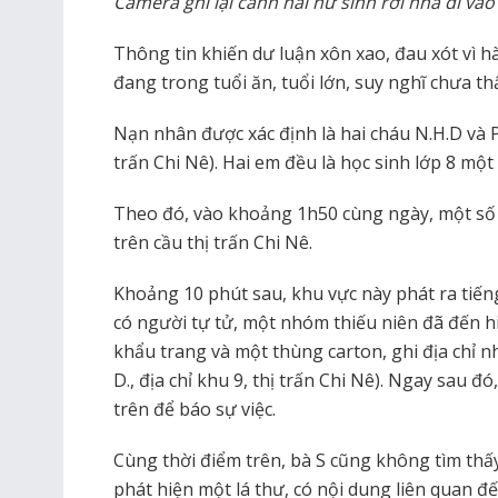
Camera ghi lại cảnh hai nữ sinh rời nhà đi v
Thông tin khiến dư luận xôn xao, đau xót vì 
đang trong tuổi ăn, tuổi lớn, suy nghĩ chưa th
Nạn nhân được xác định là hai cháu N.H.D và P.
trấn Chi Nê). Hai em đều là học sinh lớp 8 m
Theo đó, vào khoảng 1h50 cùng ngày, một số 
trên cầu thị trấn Chi Nê.
Khoảng 10 phút sau, khu vực này phát ra tiến
có người tự tử, một nhóm thiếu niên đã đến hi
khẩu trang và một thùng carton, ghi địa chỉ n
D., địa chỉ khu 9, thị trấn Chi Nê). Ngay sau đ
trên để báo sự việc.
Cùng thời điểm trên, bà S cũng không tìm th
phát hiện một lá thư, có nội dung liên quan đến