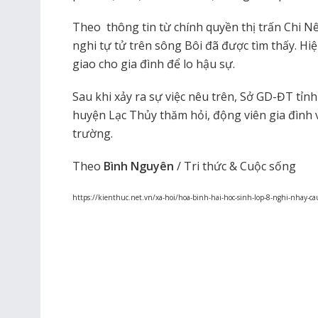
Theo thông tin từ chính quyền thị trấn Chi Nê,
nghi tự tử trên sông Bôi đã được tìm thấy. Hi
giao cho gia đình để lo hậu sự.
Sau khi xảy ra sự việc nêu trên, Sở GD-ĐT tỉ
huyện Lạc Thủy thăm hỏi, động viên gia đình 
trường.
Theo
Bình Nguyên
/ Tri thức & Cuộc sống
https://kienthuc.net.vn/xa-hoi/hoa-binh-hai-hoc-sinh-lop-8-nghi-nhay-c