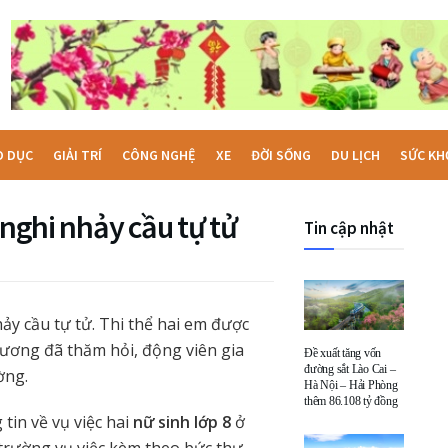
O DỤC
GIẢI TRÍ
CÔNG NGHỆ
XE
ĐỜI SỐNG
DU LỊCH
SỨC KH
 nghi nhảy cầu tự tử
Tin cập nhật
hảy cầu tự tử. Thi thể hai em được
hương đã thăm hỏi, động viên gia
Đề xuất tăng vốn
đường sắt Lào Cai –
ờng.
Hà Nội – Hải Phòng
thêm 86.108 tỷ đồng
tin về vụ việc hai
nữ sinh lớp 8
ở
n trường vụ việc kèm theo bức thư