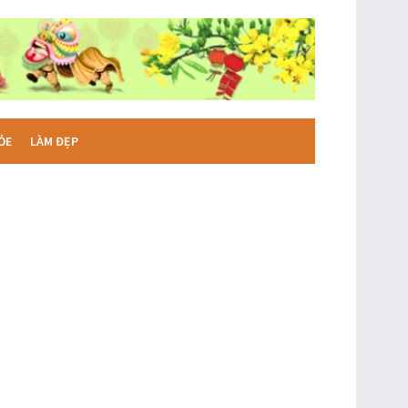
ỎE
LÀM ĐẸP