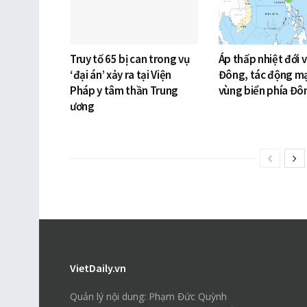
Truy tố 65 bị can trong vụ
Áp thấp nhiệt đới 
‘đại án’ xảy ra tại Viện
Đông, tác động m
Pháp y tâm thần Trung
vùng biển phía Đ
ương
VietDaily.vn
Quản lý nội dung: Phạm Đức Quỳnh