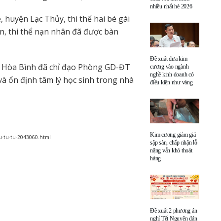
nhiều nhất hè 2026
 huyện Lạc Thủy, thi thể hai bé gái
ện, thi thể nạn nhân đã được bàn
Đề xuất đưa kim
nh Hòa Bình đã chỉ đạo Phòng GD-ĐT
cương vào ngành
nghề kinh doanh có
và ổn định tâm lý học sinh trong nhà
điều kiện như vàng
Kim cương giảm giá
au-tu-tu-2043060.html
sập sàn, chấp nhận lỗ
nặng vẫn khó thoát
hàng
Đề xuất 2 phương án
nghỉ Tết Nguyên đán