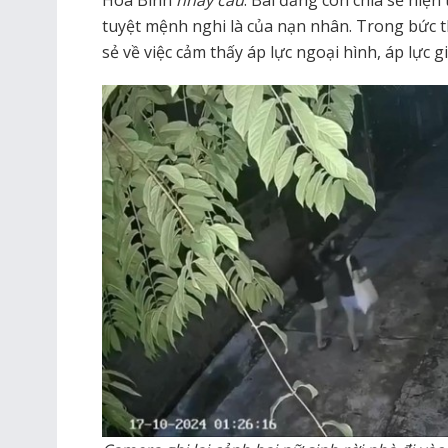
tuyệt mệnh nghi là của nạn nhân. Trong bức t
sẻ về việc cảm thấy áp lực ngoại hình, áp lực g