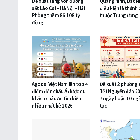
Đề xuất tăng vốn đường
Quảng Ninh, Bắc N
sắt Lào Cai – Hà Nội – Hải
điều kiện là thành 
Phòng thêm 86.108 tỷ
thuộc Trung ương
đồng
Agoda: Việt Nam lên top 4
Đề xuất 2 phương 
điểm đến châu Á được du
Tết Nguyên đán 20
khách châu Âu tìm kiếm
7 ngày hoặc 10 ngà
nhiều nhất hè 2026
tục