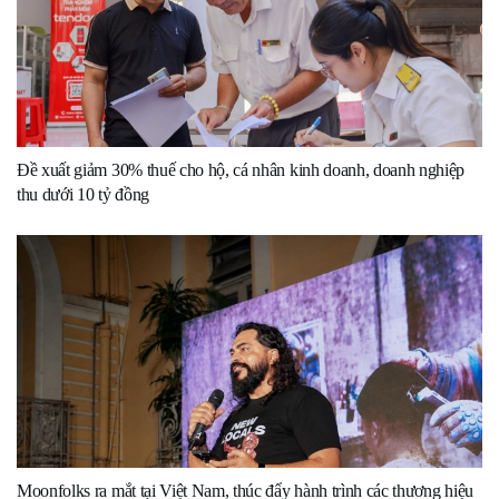
Đề xuất giảm 30% thuế cho hộ, cá nhân kinh doanh, doanh nghiệp
thu dưới 10 tỷ đồng
Moonfolks ra mắt tại Việt Nam, thúc đẩy hành trình các thương hiệu