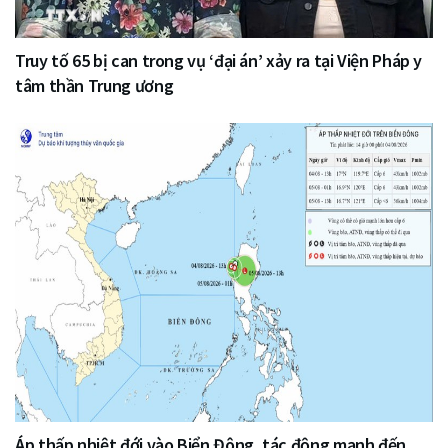
Truy tố 65 bị can trong vụ ‘đại án’ xảy ra tại Viện Pháp y
tâm thần Trung ương
Áp thấp nhiệt đới vào Biển Đông, tác động mạnh đến