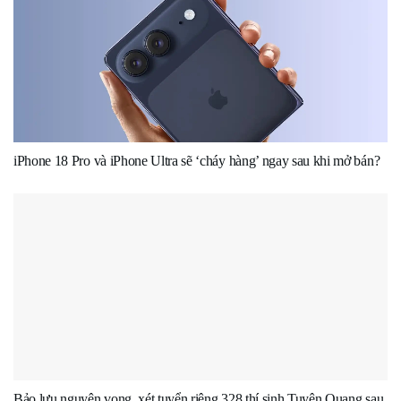
iPhone 18 Pro và iPhone Ultra sẽ ‘cháy hàng’ ngay sau khi mở bán?
Bảo lưu nguyện vọng, xét tuyển riêng 328 thí sinh Tuyên Quang sau