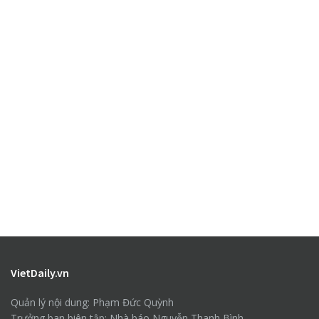
VietDaily.vn
Quản lý nội dung: Phạm Đức Quỳnh
Trưởng ban biên tập: Nhà báo Nguyễn Thanh Bình