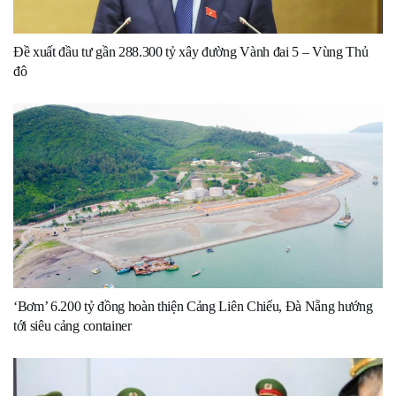
Đề xuất đầu tư gần 288.300 tỷ xây đường Vành đai 5 – Vùng Thủ
đô
‘Bơm’ 6.200 tỷ đồng hoàn thiện Cảng Liên Chiểu, Đà Nẵng hướng
tới siêu cảng container