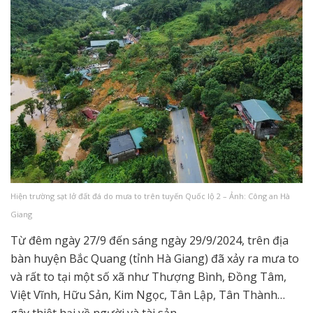
Hiện trường sạt lở đất đá do mưa to trên tuyến Quốc lộ 2 – Ảnh: Công an Hà
Giang
Từ đêm ngày 27/9 đến sáng ngày 29/9/2024, trên địa
bàn huyện Bắc Quang (tỉnh Hà Giang) đã xảy ra mưa to
và rất to tại một số xã như Thượng Bình, Đồng Tâm,
Việt Vĩnh, Hữu Sản, Kim Ngọc, Tân Lập, Tân Thành…
gây thiệt hại về người và tài sản.