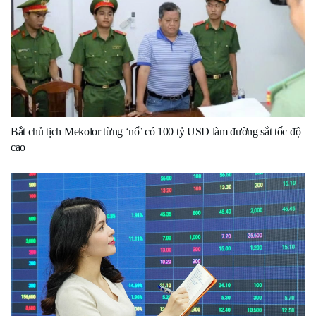
Bắt chủ tịch Mekolor từng ‘nổ’ có 100 tỷ USD làm đường sắt tốc độ
cao