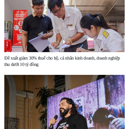
Đề xuất giảm 30% thuế cho hộ, cá nhân kinh doanh, doanh nghiệp
thu dưới 10 tỷ đồng