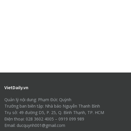
VietDaily.vn
Quản lý nội dung: Phạm Đức Quỳnh
Trưởng ban biên tập: Nhà báo Nguyễn Thanh Bình
Trụ sở: 49 đường D5, P. 25, Q. Bình Thạnh, TP. HCM
Điện thoại: 028 3602 4005 – 0919 099 989
Email: ducquynh001@gmail.com