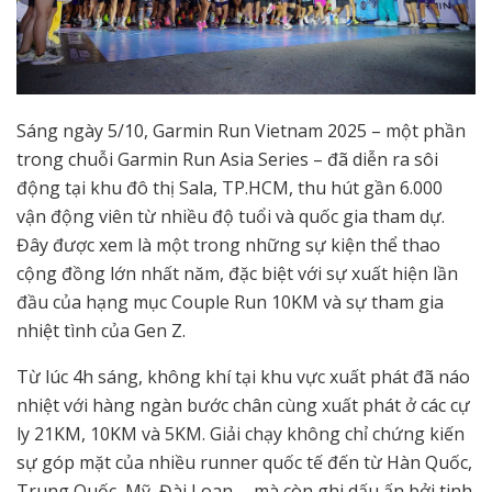
Sáng ngày 5/10, Garmin Run Vietnam 2025 – một phần
trong chuỗi Garmin Run Asia Series – đã diễn ra sôi
động tại khu đô thị Sala, TP.HCM, thu hút gần 6.000
vận động viên từ nhiều độ tuổi và quốc gia tham dự.
Đây được xem là một trong những sự kiện thể thao
cộng đồng lớn nhất năm, đặc biệt với sự xuất hiện lần
đầu của hạng mục Couple Run 10KM và sự tham gia
nhiệt tình của Gen Z.
Từ lúc 4h sáng, không khí tại khu vực xuất phát đã náo
nhiệt với hàng ngàn bước chân cùng xuất phát ở các cự
ly 21KM, 10KM và 5KM. Giải chạy không chỉ chứng kiến
sự góp mặt của nhiều runner quốc tế đến từ Hàn Quốc,
Trung Quốc, Mỹ, Đài Loan…, mà còn ghi dấu ấn bởi tinh