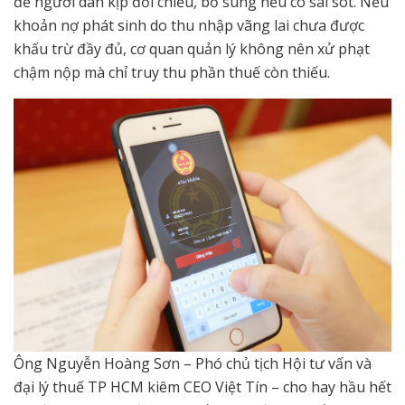
để người dân kịp đối chiếu, bổ sung nếu có sai sót. Nếu
khoản nợ phát sinh do thu nhập vãng lai chưa được
khấu trừ đầy đủ, cơ quan quản lý không nên xử phạt
chậm nộp mà chỉ truy thu phần thuế còn thiếu.
Ông Nguyễn Hoàng Sơn – Phó chủ tịch Hội tư vấn và
đại lý thuế TP HCM kiêm CEO Việt Tín – cho hay hầu hết