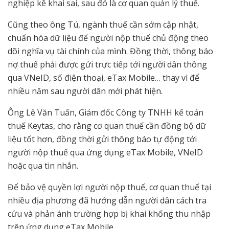
nghiệp kê khai sai, sau đó là cơ quan quản lý thuế.
Cũng theo ông Tú, ngành thuế cần sớm cập nhật,
chuẩn hóa dữ liệu để người nộp thuế chủ động theo
dõi nghĩa vụ tài chính của mình. Đồng thời, thông báo
nợ thuế phải được gửi trực tiếp tới người dân thông
qua VNeID, số điện thoại, eTax Mobile… thay vì để
nhiều năm sau người dân mới phát hiện.
Ông Lê Văn Tuấn, Giám đốc Công ty TNHH kế toán
thuế Keytas, cho rằng cơ quan thuế cần đồng bộ dữ
liệu tốt hơn, đồng thời gửi thông báo tự động tới
người nộp thuế qua ứng dụng eTax Mobile, VNeID
hoặc qua tin nhắn.
Để bảo vệ quyền lợi người nộp thuế, cơ quan thuế tại
nhiều địa phương đã hướng dẫn người dân cách tra
cứu và phản ánh trường hợp bị khai khống thu nhập
trên ứng dụng eTax Mobile.