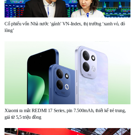
Cổ phiếu vốn Nhà nước ‘gánh’ VN-Index, thị trường ‘xanh vỏ, đỏ
lòng’
Xiaomi ra mắt REDMI 17 Series, pin 7.500mAh, thiết kế trẻ trung,
giá từ 5,5 triệu đồng