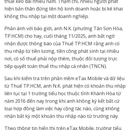
thuế kéo dài nhiều năm. Thậm chí, nhiều người phát
hiện bản thân đứng tên hộ kinh doanh hoặc bị kê khai
khống thu nhập tại một doanh nghiệp.
Phản ánh với báo giới, anh N.K. (phường Tân Sơn Hòa,
TP.HCM) cho hay, cuối tháng 11/2025, anh bất ngờ
nhận được thông báo của Thuế TP.HCM rằng anh có
thu nhập từ tiền lương, tiền công phát sinh tại nhiều
nơi, có số thuế phải nộp thêm, thuộc đối tượng trực
tiếp quyết toán thuế thu nhập cá nhân (TNCN).
Sau khi kiểm tra trên phần mềm eTax Mobile và dữ liệu
từ Thuế TP.HCM, anh N.K. phát hiện có khoản thu nhập
liên tục tại 1 trường tiểu học thuộc tỉnh Khánh Hòa từ
năm 2016 đến nay trong khi anh không ký kết bất cứ
loại hợp đồng làm việc hay cộng tác nào, cũng không
nhận bất kỳ một khoản thu nhập nào từ trường này.
Theo thông tin hiển thị trên eTax Mobile, trường tiểu