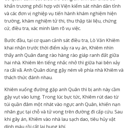
khẩn trương phối hợp với Viện kiểm sát nhân dân tỉnh
và các đơn vị nghiệp vụ tiến hành khám nghiệm hiện
trường, khám nghiệm tử thi, thu thập tài liệu, chứng
cứ, điều tra, xác minh làm rõ vụ việc.
Bước đầu, tại cơ quan cảnh sát điều tra, Lò Văn Khiêm
khai nhận trước thời điểm xảy ra vụ án, Khiêm nhìn
thấy anh Quân đang rào hàng rào giáp ranh đất giữa
hai nhà. Khiêm lên tiếng nhắc nhở thì giữa hai bên xảy
ra cãi vã. Anh Quân dùng gậy ném về phía nhà Khiêm và
thách thức đánh nhau.
Khiêm xuống đường gặp anh Quân thì bị anh này cầm
gậy vụt vào lưng. Trong lúc bực tức, Khiêm rút dao từ
túi quần đâm một nhát vào ngực anh Quân, khiến nạn
nhân gục tại chỗ và tử vong trên đường đi cấp cứu. Sau
khi gây án, Khiêm vào nhà lau sạch dao, tiêu hủy vật
dính máu rồi cất lại hung khí.