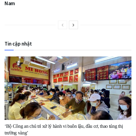
Nam
Tin cập nhật
‘Bộ Công an chủ trì xử lý hành vi buôn lậu, đầu cơ, thao túng thị
trường vàng’