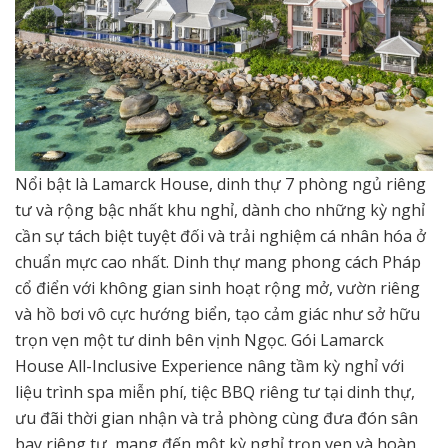
Nổi bật là Lamarck House, dinh thự 7 phòng ngủ riêng
tư và rộng bậc nhất khu nghỉ, dành cho những kỳ nghỉ
cần sự tách biệt tuyệt đối và trải nghiệm cá nhân hóa ở
chuẩn mực cao nhất. Dinh thự mang phong cách Pháp
cổ điển với không gian sinh hoạt rộng mở, vườn riêng
và hồ bơi vô cực hướng biển, tạo cảm giác như sở hữu
trọn vẹn một tư dinh bên vịnh Ngọc. Gói Lamarck
House All-Inclusive Experience nâng tầm kỳ nghỉ với
liệu trình spa miễn phí, tiệc BBQ riêng tư tại dinh thự,
ưu đãi thời gian nhận và trả phòng cùng đưa đón sân
bay riêng tư, mang đến một kỳ nghỉ trọn vẹn và hoàn