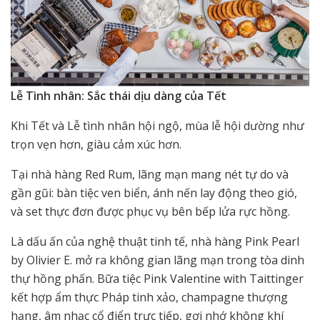
Lễ
Tình nhân:
Sắc thái dịu dàng của Tết
Khi Tết và Lễ tình nhân hội ngộ, mùa lễ hội dường như
trọn vẹn hơn, giàu cảm xúc hơn.
Tại nhà hàng Red Rum, lãng mạn mang nét tự do và
gần gũi: bàn tiệc ven biển, ánh nến lay động theo gió,
và set thực đơn được phục vụ bên bếp lửa rực hồng.
Là dấu ấn của nghệ thuật tinh tế, nhà hàng Pink Pearl
by Olivier E. mở ra không gian lãng mạn trong tòa dinh
thự hồng phấn. Bữa tiệc Pink Valentine with Taittinger
kết hợp ẩm thực Pháp tinh xảo, champagne thượng
hạng, âm nhạc cổ điển trực tiếp, gợi nhớ không khí