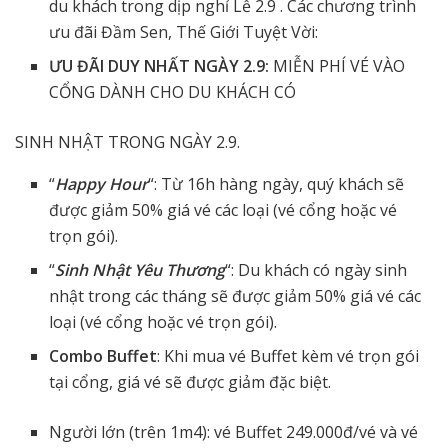
du khách trong dịp nghỉ Lễ 2.9 . Các chương trình
ưu đãi Đầm Sen, Thế Giới Tuyệt Vời:
ƯU ĐÃI DUY NHẤT NGÀY 2.9:
MIỄN PHÍ VÉ VÀO
CỔNG DÀNH CHO DU KHÁCH CÓ
SINH NHẬT TRONG NGÀY 2.9.
“
Happy Hour
“: Từ 16h hàng ngày, quý khách sẽ
được giảm 50% giá vé các loại (vé cổng hoặc vé
trọn gói).
“
Sinh Nhật Yêu Thương
“: Du khách có ngày sinh
nhật trong các tháng sẽ được giảm 50% giá vé các
loại (vé cổng hoặc vé trọn gói).
Combo Buffet
: Khi mua vé Buffet kèm vé trọn gói
tại cổng, giá vé sẽ được giảm đặc biệt.
Người lớn (trên 1m4): vé Buffet 249.000đ/vé và vé