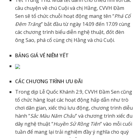
Tết Trung Thu: Mùa tết dành cho thiếu nhi với các
câu chuyện về chú Cuội và chị Hằng, CVVH Đầm
Sen sẽ tổ chức chuỗi hoạt động mang tên “
Phá Cổ
Đêm Trăng
” bắt đầu từ ngày 14.09 đến 17.09 cùng
các chương trình biểu diễn nghệ thuật, đốt đèn
ông Sao, phá cổ cùng chị Hằng và chú Cuội.
BẢNG GIÁ VÉ NIÊM YẾT
CÁC CHƯƠNG TRÌNH ƯU ĐÃI
Trong dịp Lễ Quốc Khánh 2.9, CVVH Đầm Sen cũng
tổ chức hàng loạt các hoạt động hấp dẫn như trò
chơi dân gian, xiếc thú lưu động, chương trình diễu
hành “
Sắc Màu Năm Châu
” và chương trình xiếc đu
dây nghệ thuật “
Huyền Sử Rồng Tiên
” vào mỗi cuối
tuần để mang lại trải nghiệm đầy ý nghĩa cho quý