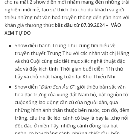
cho ra mắt 2 show diễn mới nhằm mang đến những trải
nghiệm mới mẻ, tạo sự thích thú cho du khách và giới
thiệu những nét văn hoá truyền thống đến gần hơn với
khán giả thưởng thức
bắt đầu từ 07.09.2024 – VÀO
XEM TỰ DO
Show diễu hành Trung Thu: cùng tìm hiểu về
truyền thuyết Trung Thu với các nhân vật chị Hằng
và chú Cuội cùng các tiết mục xiếc nghệ thuật đặc
sắc và đẩy kịch tính. Thời gian buổi diễn: 11h thứ
bảy và chủ nhật hàng tuần tại Khu Thiếu Nhi
Show diễn “
Đầm Sen Ầu Ơ
”: giới thiệu bản sắc văn
hoá đặc trưng của vùng đất Nam bộ, bắt nguồn từ
cuộc sống lao động cần cù của người dân, qua
những hình ảnh thân thuộc bến nước, con đò, đêm
trăng, cầu tre lắc lẻo, cánh cò bay lả bay la…chợ nổi
độc đáo ở miền Tây; những cánh đồng lúa bạt
ngàn, cò bay thẳng cánh, những chiếc cầu, bến