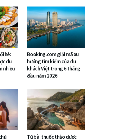
ối hè:
Booking.com giải mã xu
ợc du
hướng tìm kiếm của du
m nhiều
khách Việt trong 6 tháng
đầu năm 2026
chủ
Từ bài thuốc thảo dược