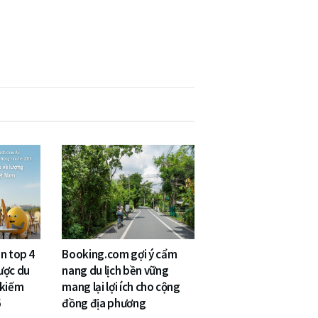
n top 4
Booking.com gợi ý cẩm
ược du
nang du lịch bền vững
 kiếm
mang lại lợi ích cho cộng
6
đồng địa phương