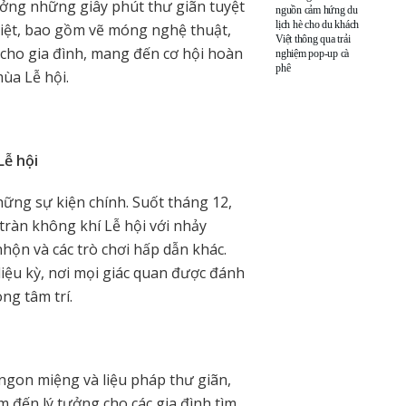
hưởng những giây phút thư giãn tuyệt
nguồn cảm hứng du
lịch hè cho du khách
 biệt, bao gồm vẽ móng nghệ thuật,
Việt thông qua trải
h cho gia đình, mang đến cơ hội hoàn
nghiệm pop-up cà
phê
ùa Lễ hội.
Lễ hội
hững sự kiện chính. Suốt tháng 12,
ràn không khí Lễ hội với nhảy
hộn và các trò chơi hấp dẫn khác.
diệu kỳ, nơi mọi giác quan được đánh
ng tâm trí.
ngon miệng và liệu pháp thư giãn,
 đến lý tưởng cho các gia đình tìm