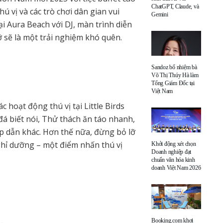
ChatGPT, Claude, và
hú vị và các trò chơi dân gian vui
Gemini
i Aura Beach với DJ, màn trình diễn
 sẽ là một trải nghiệm khó quên.
Sandoz bổ nhiệm bà
Võ Thị Thúy Hà làm
Tổng Giám Đốc tại
Việt Nam
c hoạt động thú vị tại Little Birds
á biết nói, Thử thách ăn táo nhanh,
p dẫn khác. Hơn thế nữa, đừng bỏ lỡ
ghỉ dưỡng – một điểm nhấn thú vị
Khởi động xét chọn
Doanh nghiệp đạt
chuẩn văn hóa kinh
doanh Việt Nam 2026
Booking.com khơi