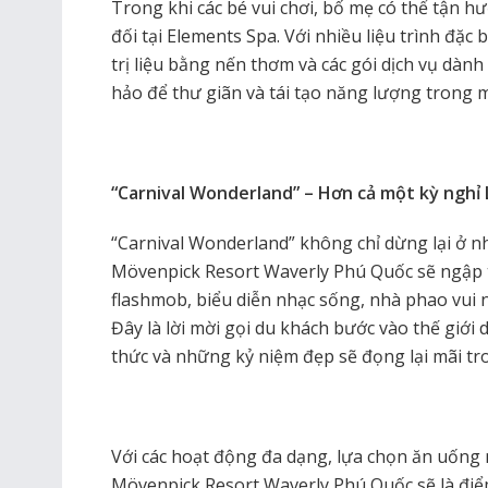
Trong khi các bé vui chơi, bố mẹ có thể tận 
đối tại Elements Spa. Với nhiều liệu trình đặc
trị liệu bằng nến thơm và các gói dịch vụ dàn
hảo để thư giãn và tái tạo năng lượng trong m
“Carnival Wonderland” – Hơn cả một kỳ nghỉ 
“Carnival Wonderland” không chỉ dừng lại ở n
Mövenpick Resort Waverly Phú Quốc sẽ ngập t
flashmob, biểu diễn nhạc sống, nhà phao vui n
Đây là lời mời gọi du khách bước vào thế giới 
thức và những kỷ niệm đẹp sẽ đọng lại mãi tro
Với các hoạt động đa dạng, lựa chọn ăn uống 
Mövenpick Resort Waverly Phú Quốc sẽ là điểm