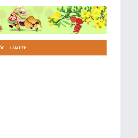
ỎE
LÀM ĐẸP