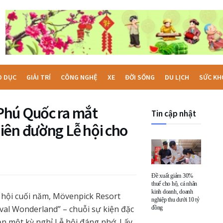
O DỤC
GIẢI TRÍ
CÔNG NGHỆ
XE
ĐỜI SỐNG
DU LỊCH
SỨC KH
Phú Quốc ra mắt
Tin cập nhật
iên đường Lễ hội cho
Đề xuất giảm 30%
thuế cho hộ, cá nhân
kinh doanh, doanh
 hội cuối năm, Mövenpick Resort
nghiệp thu dưới 10 tỷ
val Wonderland” – chuỗi sự kiện đặc
đồng
ạn một kỳ nghỉ Lễ hội đáng nhớ. Lấy