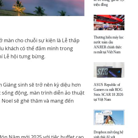
triệu đồng
Thương hiệu máy lọc
 màn cho chuỗi sự kiện là Lễ thắp
nước toàn cầu
 du khách có thể đắm mình trong
ANJIER chính thức
ra mắt tại Việt Nam
í Lễ hội tưng bừng.
Giáng sinh sẽ trở nên kỳ diệu hơn
ASUS Republic of
Gamers ra mắt ROG
ạc sống động, màn trình diễn ảo thuật
Strix SCAR 18 2026
ià Noel sẽ ghé thăm và mang đến
tại Việt Nam
Dropbox mở rộng hệ
ón Năm mới 2025 với tiệc buffet cao
sinh thái AI với