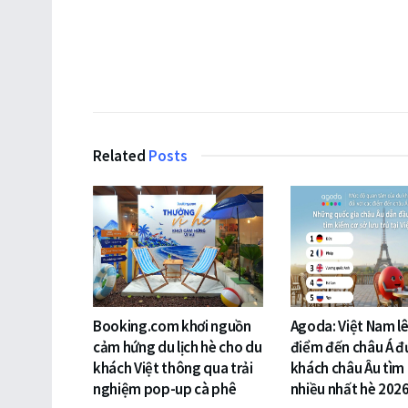
Related
Posts
Booking.com khơi nguồn
Agoda: Việt Nam lê
cảm hứng du lịch hè cho du
điểm đến châu Á đ
khách Việt thông qua trải
khách châu Âu tìm
nghiệm pop-up cà phê
nhiều nhất hè 202