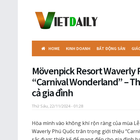
HOME
KINH DOANH
BẤT ĐỘNG SẢN
GIÁ
Mövenpick Resort Waverly 
“Carnival Wonderland” – Th
cả gia đình
Thứ Sáu, 22/11/2024 - 01:28
Hòa mình vào không khí rộn ràng của mùa Lễ
Waverly Phú Quốc trân trọng giới thiệu “Carni
sắc được thiết kế để mang đến cho gia đình b