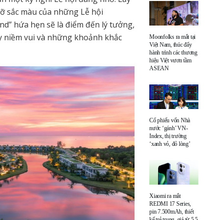
rỡ sắc màu của những Lễ hội
and” hứa hẹn sẽ là điểm đến lý tưởng,
ấy niềm vui và những khoảnh khắc
Moonfolks ra mắt tại
Việt Nam, thúc đẩy
hành trình các thương
hiệu Việt vươn tầm
ASEAN
Cổ phiếu vốn Nhà
nước ‘gánh’ VN-
Index, thị trường
‘xanh vỏ, đỏ lòng’
Xiaomi ra mắt
REDMI 17 Series,
pin 7.500mAh, thiết
kế trẻ trung, giá từ 5,5