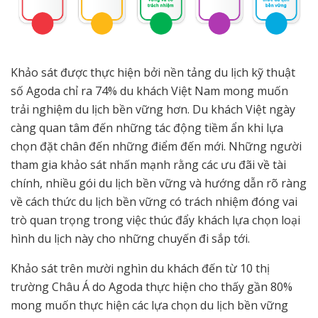
Khảo sát được thực hiện bởi nền tảng du lịch kỹ thuật
số Agoda chỉ ra 74% du khách Việt Nam mong muốn
trải nghiệm du lịch bền vững hơn. Du khách Việt ngày
càng quan tâm đến những tác động tiềm ẩn khi lựa
chọn đặt chân đến những điểm đến mới. Những người
tham gia khảo sát nhấn mạnh rằng các ưu đãi về tài
chính, nhiều gói du lịch bền vững và hướng dẫn rõ ràng
về cách thức du lịch bền vững có trách nhiệm đóng vai
trò quan trọng trong việc thúc đẩy khách lựa chọn loại
hình du lịch này cho những chuyến đi sắp tới.
Khảo sát trên mười nghìn du khách đến từ 10 thị
trường Châu Á do Agoda thực hiện cho thấy gần 80%
mong muốn thực hiện các lựa chọn du lịch bền vững