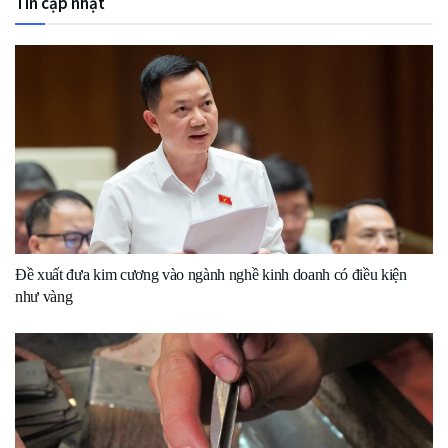
Tin cập nhật
Đề xuất đưa kim cương vào ngành nghề kinh doanh có điều kiện
như vàng