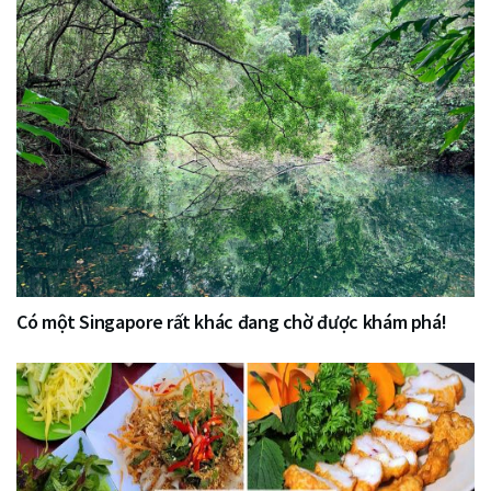
Có một Singapore rất khác đang chờ được khám phá!