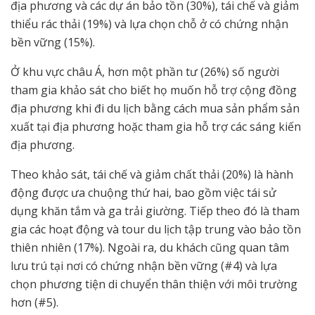
địa phương và các dự án bảo tồn (30%), tái chế và giảm
thiểu rác thải (19%) và lựa chọn chỗ ở có chứng nhận
bền vững (15%).
Ở khu vực châu Á, hơn một phần tư (26%) số người
tham gia khảo sát cho biết họ muốn hỗ trợ cộng đồng
địa phương khi đi du lịch bằng cách mua sản phẩm sản
xuất tại địa phương hoặc tham gia hỗ trợ các sáng kiến
địa phương.
Theo khảo sát, tái chế và giảm chất thải (20%) là hành
động được ưa chuộng thứ hai, bao gồm việc tái sử
dụng khăn tắm và ga trải giường. Tiếp theo đó là tham
gia các hoạt động và tour du lịch tập trung vào bảo tồn
thiên nhiên (17%). Ngoài ra, du khách cũng quan tâm
lưu trú tại nơi có chứng nhận bền vững (#4) và lựa
chọn phương tiện di chuyển thân thiện với môi trường
hơn (#5).