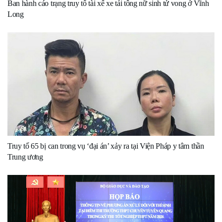
Ban hành cáo trạng truy tố tài xế xe tải tông nữ sinh tử vong ở Vĩnh
Long
Truy tố 65 bị can trong vụ ‘đại án’ xảy ra tại Viện Pháp y tâm thần
Trung ương