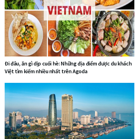
Đi đâu, ăn gì dịp cuối hè: Những địa điểm được du khách
Việt tìm kiếm nhiều nhất trên Agoda