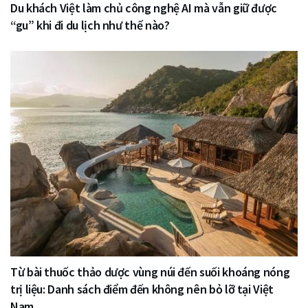
Du khách Việt làm chủ công nghệ AI mà vẫn giữ được
“gu” khi đi du lịch như thế nào?
Từ bài thuốc thảo dược vùng núi đến suối khoáng nóng
trị liệu: Danh sách điểm đến không nên bỏ lỡ tại Việt
Nam