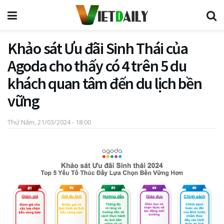
Khảo sát Ưu đãi Sinh Thái của
Agoda cho thấy có 4 trên 5 du
khách quan tâm đến du lịch bền
vững
Thứ Năm, 21/03/2024 - 18:00