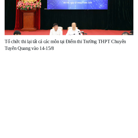
Tổ chức thi lại tất cả các môn tại Điểm thi Trường THPT Chuyên
Tuyên Quang vào 14-15/8