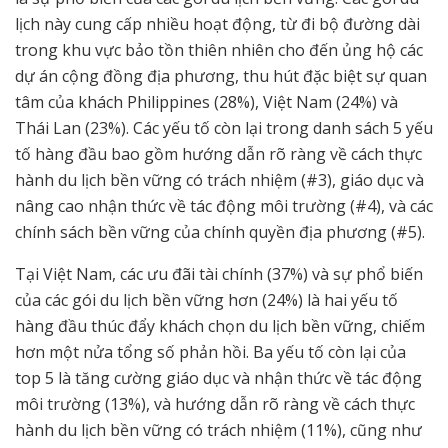
lịch này cung cấp nhiều hoạt động, từ đi bộ đường dài
trong khu vực bảo tồn thiên nhiên cho đến ủng hộ các
dự án cộng đồng địa phương, thu hút đặc biệt sự quan
tâm của khách Philippines (28%), Việt Nam (24%) và
Thái Lan (23%). Các yếu tố còn lại trong danh sách 5 yếu
tố hàng đầu bao gồm hướng dẫn rõ ràng về cách thực
hành du lịch bền vững có trách nhiệm (#3), giáo dục và
nâng cao nhận thức về tác động môi trường (#4), và các
chính sách bền vững của chính quyền địa phương (#5).
Tại Việt Nam, các ưu đãi tài chính (37%) và sự phổ biến
của các gói du lịch bền vững hơn (24%) là hai yếu tố
hàng đầu thúc đẩy khách chọn du lịch bền vững, chiếm
hơn một nửa tổng số phản hồi. Ba yếu tố còn lại của
top 5 là tăng cường giáo dục và nhận thức về tác động
môi trường (13%), và hướng dẫn rõ ràng về cách thực
hành du lịch bền vững có trách nhiệm (11%), cũng như