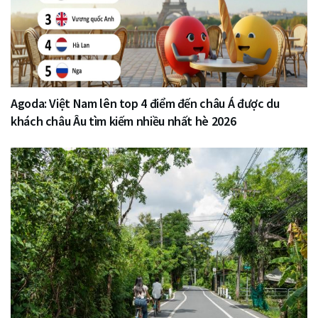
Agoda: Việt Nam lên top 4 điểm đến châu Á được du
khách châu Âu tìm kiếm nhiều nhất hè 2026