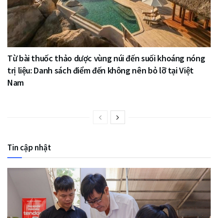
Từ bài thuốc thảo dược vùng núi đến suối khoáng nóng
trị liệu: Danh sách điểm đến không nên bỏ lỡ tại Việt
Nam
Tin cập nhật