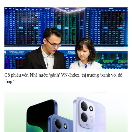
Cổ phiếu vốn Nhà nước ‘gánh’ VN-Index, thị trường ‘xanh vỏ, đỏ
lòng’