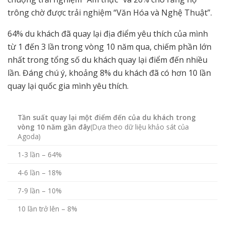
trông chờ được trải nghiệm “Văn Hóa và Nghệ Thuật”.
64% du khách đã quay lại địa điểm yêu thích của mình
từ 1 đến 3 lần trong vòng 10 năm qua, chiếm phần lớn
nhất trong tổng số du khách quay lại điểm đến nhiều
lần. Đáng chú ý, khoảng 8% du khách đã có hơn 10 lần
quay lại quốc gia mình yêu thích.
Tần suất quay lại một điểm đến của du khách trong
vòng 10 năm gần đây
(Dựa theo dữ liệu khảo sát của
Agoda)
1-3 lần – 64%
4-6 lần – 18%
7-9 lần – 10%
10 lần trở lên – 8%