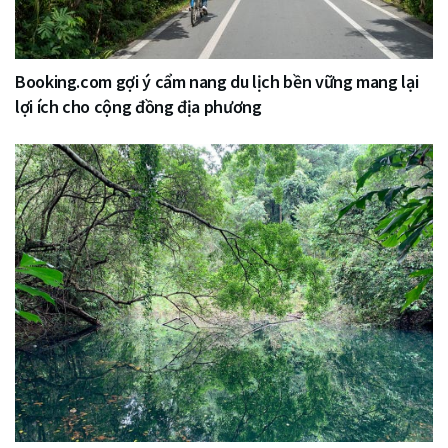
Booking.com gợi ý cẩm nang du lịch bền vững mang lại
lợi ích cho cộng đồng địa phương