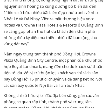
thạch nhũ khổng lồ, dòng sông ngầm bất tận, rừng cây
nguyên sinh hoang sơ cùng đường bờ biển dài đến
116km, sở hữu nhiều bãi biển đẹp như tranh vẽ như
Nhật Lệ và Đá Nhảy. Việc ra mắt thương hiệu voco
hotels và Crowne Plaza Hotels & Resorts ở Quảng Bình
sẽ càng góp phần thu hút du khách đến khám phá
những điều kỳ diệu mà thiên nhiên đã ban tặng cho
vùng đất này”.
Nằm ngay trung tâm thành phố Đồng Hới, Crowne
Plaza Quảng Bình City Centre, một phần của khu phức
hợp Royal Landmark, mang đến cho du khách sự thuận
tiện tối đa. Với vị trí thuận lợi, khách sạn chỉ cách sân
bay Đồng Hới 15 phút di chuyển và dễ dàng kết nối với
các sân bay quốc tế Nội Bài và Tân Sơn Nhất.
Không chỉ sở hữu vị trí đắc địa bên sông, gần các văn
phòng cơ quan cấp tỉnh, thành phố và trung tâm