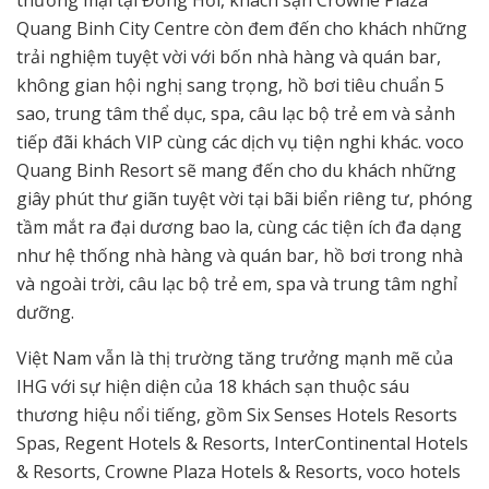
thương mại tại Đồng Hới, khách sạn Crowne Plaza
Quang Binh City Centre còn đem đến cho khách những
trải nghiệm tuyệt vời với bốn nhà hàng và quán bar,
không gian hội nghị sang trọng, hồ bơi tiêu chuẩn 5
sao, trung tâm thể dục, spa, câu lạc bộ trẻ em và sảnh
tiếp đãi khách VIP cùng các dịch vụ tiện nghi khác. voco
Quang Binh Resort sẽ mang đến cho du khách những
giây phút thư giãn tuyệt vời tại bãi biển riêng tư, phóng
tầm mắt ra đại dương bao la, cùng các tiện ích đa dạng
như hệ thống nhà hàng và quán bar, hồ bơi trong nhà
và ngoài trời, câu lạc bộ trẻ em, spa và trung tâm nghỉ
dưỡng.
Việt Nam vẫn là thị trường tăng trưởng mạnh mẽ của
IHG với sự hiện diện của 18 khách sạn thuộc sáu
thương hiệu nổi tiếng, gồm Six Senses Hotels Resorts
Spas, Regent Hotels & Resorts, InterContinental Hotels
& Resorts, Crowne Plaza Hotels & Resorts, voco hotels