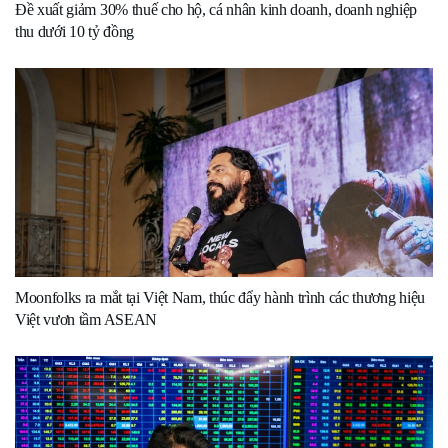
Đề xuất giảm 30% thuế cho hộ, cá nhân kinh doanh, doanh nghiệp
thu dưới 10 tỷ đồng
Moonfolks ra mắt tại Việt Nam, thúc đẩy hành trình các thương hiệu
Việt vươn tầm ASEAN