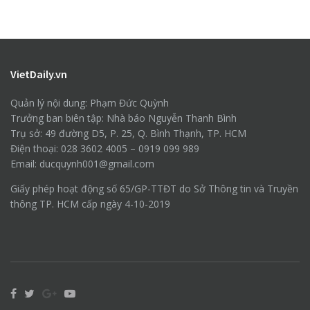
VietDaily.vn
Quản lý nội dung: Phạm Đức Quỳnh
Trưởng ban biên tập: Nhà báo Nguyễn Thanh Bình
Trụ sở: 49 đường D5, P. 25, Q. Bình Thạnh, TP. HCM
Điện thoại: 028 3602 4005 – 0919 099 989
Email: ducquynh001@gmail.com
Giấy phép hoạt động số 65/GP-TTĐT do Sở Thông tin và Truyền
thông TP. HCM cấp ngày 4-10-2019