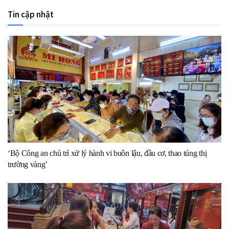
Tin cập nhật
‘Bộ Công an chủ trì xử lý hành vi buôn lậu, đầu cơ, thao túng thị
trường vàng’