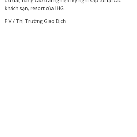
ưu đãi, nâng cao trải nghiệm kỳ nghỉ sắp tới tại các
khách sạn, resort của IHG.
P.V / Thị Trường Giao Dịch