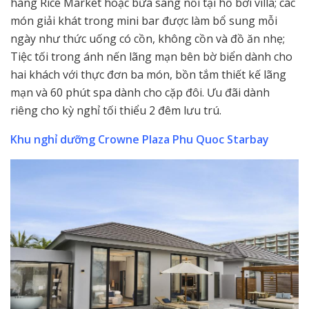
hàng Rice Market hoặc bữa sáng nổi tại hồ bơi villa; các
món giải khát trong mini bar được làm bổ sung mỗi
ngày như thức uống có cồn, không cồn và đồ ăn nhẹ;
Tiệc tối trong ánh nến lãng mạn bên bờ biển dành cho
hai khách với thực đơn ba món, bồn tắm thiết kế lãng
mạn và 60 phút spa dành cho cặp đôi. Ưu đãi dành
riêng cho kỳ nghỉ tối thiểu 2 đêm lưu trú.
Khu nghỉ dưỡng Crowne Plaza Phu Quoc Starbay