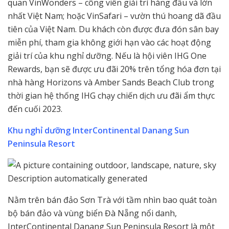
quan VinWonders – công viên giải trí hàng đầu và lớn
nhất Việt Nam; hoặc VinSafari – vườn thú hoang dã đầu
tiên của Việt Nam. Du khách còn được đưa đón sân bay
miễn phí, tham gia không giới hạn vào các hoạt động
giải trí của khu nghỉ dưỡng. Nếu là hội viên IHG One
Rewards, bạn sẽ được ưu đãi 20% trên tổng hóa đơn tại
nhà hàng Horizons và Amber Sands Beach Club trong
thời gian hệ thống IHG chạy chiến dịch ưu đãi ẩm thực
đến cuối 2023.
Khu nghỉ dưỡng InterContinental Danang Sun
Peninsula Resort
Nằm trên bán đảo Sơn Trà với tầm nhìn bao quát toàn
bộ bán đảo và vùng biển Đà Nẵng nổi danh,
InterContinental Danang Sun Peninsula Resort là một