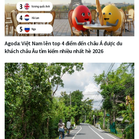
Agoda: Việt Nam lên top 4 điểm đến châu Á được du
khách châu Âu tìm kiếm nhiều nhất hè 2026