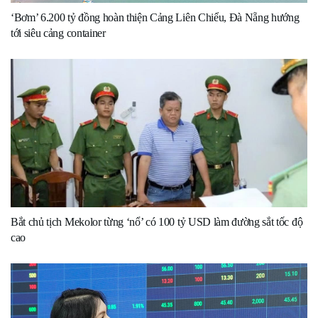
‘Bơm’ 6.200 tỷ đồng hoàn thiện Cảng Liên Chiểu, Đà Nẵng hướng
tới siêu cảng container
Bắt chủ tịch Mekolor từng ‘nổ’ có 100 tỷ USD làm đường sắt tốc độ
cao