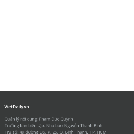
VietDaily.vn
Quản lý nội dung: Phạm Đức Quỳnh
Trưởng ban biên tập: Nhà báo Nguyễn Thanh Bình
Trụ sở: 49 đường D5, P. 25, Q. Bình Thạnh, TP. HCM