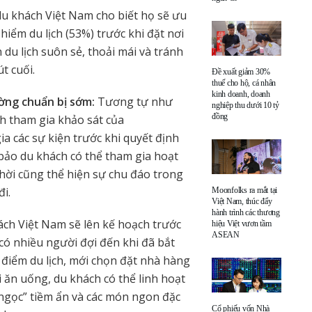
u khách Việt Nam cho biết họ sẽ ưu
hiểm du lịch (53%) trước khi đặt nơi
du lịch suôn sẻ, thoải mái và tránh
t cuối.
Đề xuất giảm 30%
thuế cho hộ, cá nhân
kinh doanh, doanh
ờng chuẩn bị sớm:
Tương tự như
nghiệp thu dưới 10 tỷ
đồng
ch tham gia khảo sát của
ia các sự kiện trước khi quyết định
bảo du khách có thể tham gia hoạt
ời cũng thể hiện sự chu đáo trong
đi.
Moonfolks ra mắt tại
Việt Nam, thúc đẩy
hành trình các thương
ch Việt Nam sẽ lên kế hoạch trước
hiệu Việt vươn tầm
ASEAN
có nhiều người đợi đến khi đã bắt
a điểm du lịch, mới chọn đặt nhà hàng
 ăn uống, du khách có thể linh hoạt
ngọc” tiềm ẩn và các món ngon đặc
Cổ phiếu vốn Nhà