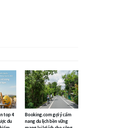
n top 4
Booking.com gợi ý cẩm
ược du
nang du lịch bền vững
 kiếm
mang lại lợi ích cho cộng