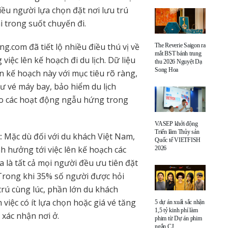
iều người lựa chọn đặt nơi lưu trú
 trong suốt chuyến đi.
g.com đã tiết lộ nhiều điều thú vị về
The Reverie Saigon ra
mắt BST bánh trung
việc lên kế hoạch đi du lịch. Dữ liệu
thu 2026 Nguyệt Dạ
Song Hoa
n kế hoạch này với mục tiêu rõ ràng,
ư vé máy bay, bảo hiểm du lịch
cho các hoạt động ngẫu hứng trong
VASEP khởi động
Triển lãm Thủy sản
i:
Mặc dù đối với du khách Việt Nam,
Quốc tế VIETFISH
h hưởng tới việc lên kế hoạch các
2026
là tất cả mọi người đều ưu tiên đặt
 Trong khi 35% số người được hỏi
trú cùng lúc, phần lớn du khách
 việc có ít lựa chọn hoặc giá vé tăng
5 dự án xuất sắc nhận
1,5 tỷ kinh phí làm
 xác nhận nơi ở.
phim từ Dự án phim
ngắn CJ