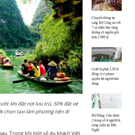
Chuyển thông tin
sang Bộ Công an với
7 cá nhân bán vàng
không rõ nguồn gốc
hơn 2.000 tỷ
Grab bị phạt 1,36 tỷ
đồng vì vi phạm
quyền lợi người tiêu
dùng
ớc khi đặt nơi lưu trú, 50% đặt vé
7% chọn taxi làm phương tiện di
Đà Nẵng: Cứu được
2 trong số 4 người bị
sóng cuốn tại Mũi
Nghê
hau. Trong khi một số du khách Việt