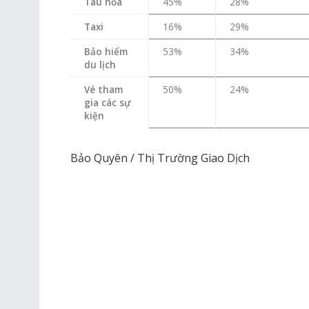
Tàu hỏa
45%
28%
Taxi
16%
29%
Bảo hiểm
53%
34%
du lịch
Vé tham
50%
24%
gia các sự
kiện
Bảo Quyên / Thị Trường Giao Dịch