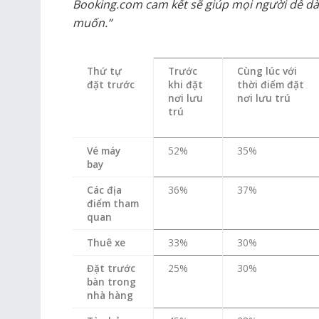
Booking.com cam kết sẽ giúp mọi người dễ dàn
muốn.”
Thứ tự
Trước
Cùng lúc với
đặt trước
khi đặt
thời điểm đặt
nơi lưu
nơi lưu trú
trú
Vé máy
52%
35%
bay
Các địa
36%
37%
điểm tham
quan
Thuê xe
33%
30%
Đặt trước
25%
30%
bàn trong
nhà hàng