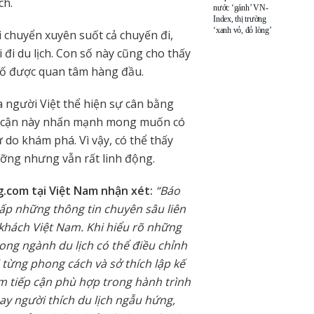
ch.
nước ‘gánh’ VN-
Index, thị trường
‘xanh vỏ, đỏ lòng’
 chuyển xuyên suốt cả chuyến đi,
 đi du lịch. Con số này cũng cho thấy
u tố được quan tâm hàng đầu.
a người Việt thể hiện sự cân bằng
tiếp cận này nhấn mạnh mong muốn có
 do khám phá. Vì vậy, có thể thấy
ưỡng nhưng vẫn rất linh động.
g.com tại Việt Nam nhận xét:
“Báo
ấp những thông tin chuyên sâu liên
 khách Việt Nam. Khi hiểu rõ những
rong ngành du lịch có thể điều chỉnh
từng phong cách và sở thích lập kế
m tiếp cận phù hợp trong hành trình
hay người thích du lịch ngẫu hứng,