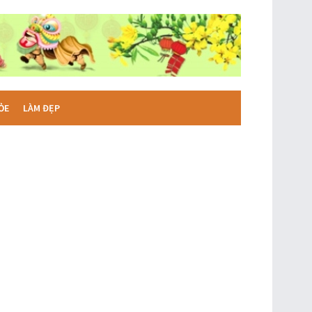
ỎE
LÀM ĐẸP