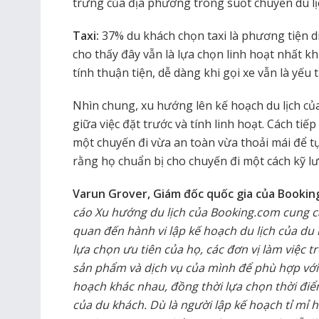
trưng của địa phương trong suốt chuyến du lị
Taxi:
37% du khách chọn taxi là phương tiện di
cho thấy đây vẫn là lựa chọn linh hoạt nhất khi
tính thuận tiện, dễ dàng khi gọi xe vẫn là yế
Nhìn chung, xu hướng lên kế hoạch du lịch củ
giữa việc đặt trước và tính linh hoạt. Cách 
một chuyến đi vừa an toàn vừa thoải mái để tự
rằng họ chuẩn bị cho chuyến đi một cách kỹ l
Varun Grover, Giám đốc quốc gia của Bookin
cáo Xu hướng du lịch của Booking.com cung c
quan đến hành vi lập kế hoạch du lịch của du
lựa chọn ưu tiên của họ, các đơn vị làm việc t
sản phẩm và dịch vụ của mình để phù hợp với 
hoạch khác nhau, đồng thời lựa chọn thời điể
của du khách. Dù là người lập kế hoạch tỉ mỉ 