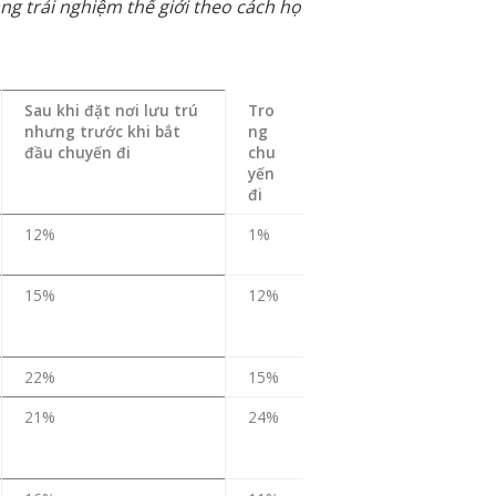
g trải nghiệm thế giới theo cách họ
Sau khi đặt nơi lưu trú
Tro
nhưng trước khi bắt
ng
đầu chuyến đi
chu
yến
đi
12%
1%
15%
12%
22%
15%
21%
24%