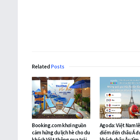
Related
Posts
Booking.com khơi nguồn
Agoda: Việt Nam lê
cảm hứng du lịch hè cho du
điểm đến châu Á đ
khách Việt thông qua trải
khách châu Âu tìm