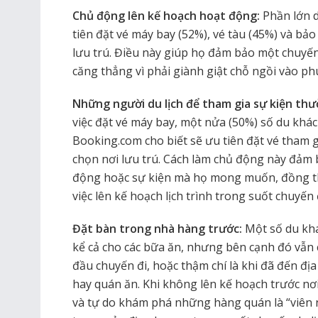
Chủ động lên kế hoạch hoạt động:
Phần lớn d
tiên đặt vé máy bay (52%), vé tàu (45%) và bảo 
lưu trú. Điều này giúp họ đảm bảo một chuyến 
căng thẳng vì phải giành giật chỗ ngồi vào phú
Những người du lịch để tham gia sự kiện thư
việc đặt vé máy bay, một nửa (50%) số du khá
Booking.com cho biết sẽ ưu tiên đặt vé tham g
chọn nơi lưu trú. Cách làm chủ động này đảm 
động hoặc sự kiện mà họ mong muốn, đồng th
việc lên kế hoạch lịch trình trong suốt chuyến 
Đặt bàn trong nhà hàng trước:
Một số du khá
kể cả cho các bữa ăn, nhưng bên cạnh đó vẫn 
đầu chuyến đi, hoặc thậm chí là khi đã đến đị
hay quán ăn. Khi không lên kế hoạch trước nơi
và tự do khám phá những hàng quán là “viên 