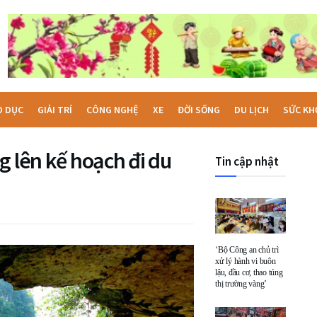
O DỤC
GIẢI TRÍ
CÔNG NGHỆ
XE
ĐỜI SỐNG
DU LỊCH
SỨC KH
g lên kế hoạch đi du
Tin cập nhật
‘Bộ Công an chủ trì
xử lý hành vi buôn
lậu, đầu cơ, thao túng
thị trường vàng’