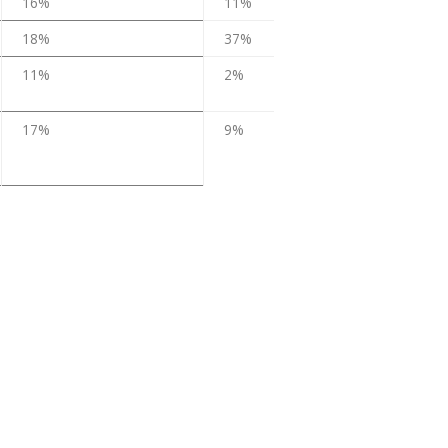
16%
11%
18%
37%
11%
2%
17%
9%