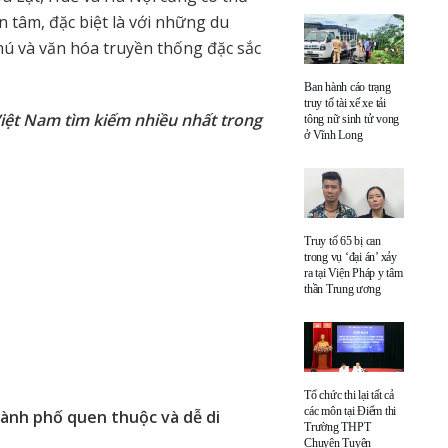
 tâm, đặc biệt là với những du
 và văn hóa truyền thống đặc sắc
Ban hành cáo trạng
truy tố tài xế xe tải
iệt Nam tìm kiếm nhiều nhất trong
tông nữ sinh tử vong
ở Vĩnh Long
Truy tố 65 bị can
trong vụ ‘đại án’ xảy
ra tại Viện Pháp y tâm
thần Trung ương
Tổ chức thi lại tất cả
các môn tại Điểm thi
hành phố quen thuộc và dễ di
Trường THPT
Chuyên Tuyên