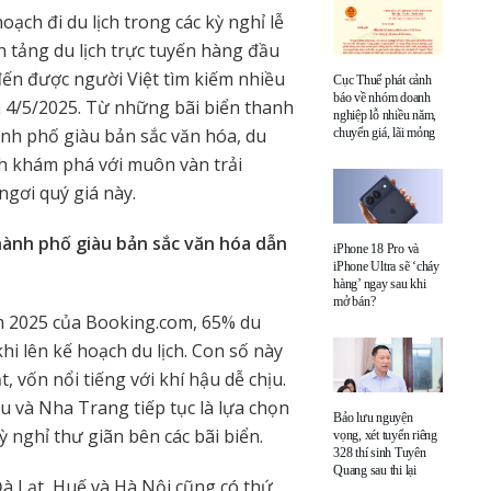
oạch đi du lịch trong các kỳ nghỉ lễ
tảng du lịch trực tuyến hàng đầu
đến được người Việt tìm kiếm nhiều
Cục Thuế phát cảnh
báo về nhóm doanh
n 4/5/2025. Từ những bãi biển thanh
nghiệp lỗ nhiều năm,
nh phố giàu bản sắc văn hóa, du
chuyển giá, lãi mỏng
nh khám phá với muôn vàn trải
gơi quý giá này.
thành phố giàu bản sắc văn hóa dẫn
iPhone 18 Pro và
iPhone Ultra sẽ ‘cháy
hàng’ ngay sau khi
mở bán?
m 2025 của Booking.com, 65% du
khi lên kế hoạch du lịch. Con số này
, vốn nổi tiếng với khí hậu dễ chịu.
 và Nha Trang tiếp tục là lựa chọn
Bảo lưu nguyện
 nghỉ thư giãn bên các bãi biển.
vọng, xét tuyển riêng
328 thí sinh Tuyên
Quang sau thi lại
Đà Lạt, Huế và Hà Nội cũng có thứ