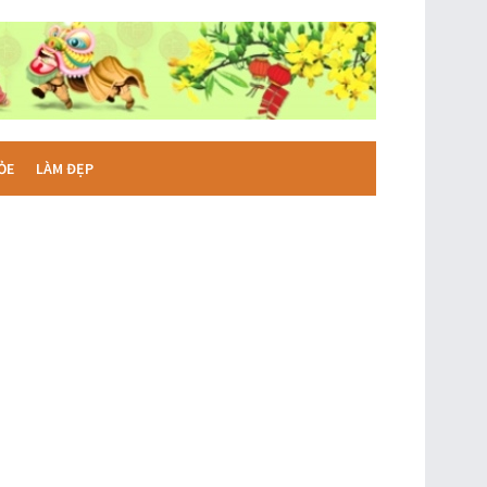
ỎE
LÀM ĐẸP