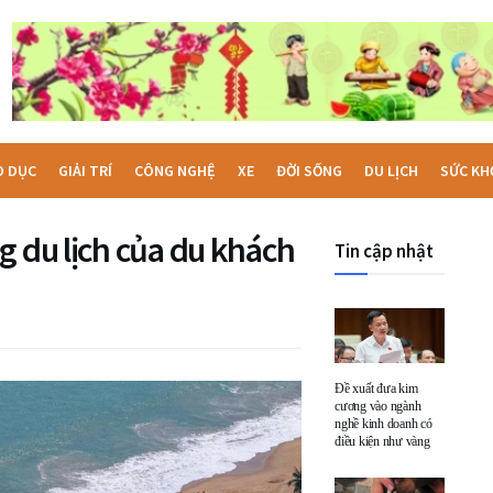
O DỤC
GIẢI TRÍ
CÔNG NGHỆ
XE
ĐỜI SỐNG
DU LỊCH
SỨC KH
g du lịch của du khách
Tin cập nhật
Đề xuất đưa kim
cương vào ngành
nghề kinh doanh có
điều kiện như vàng