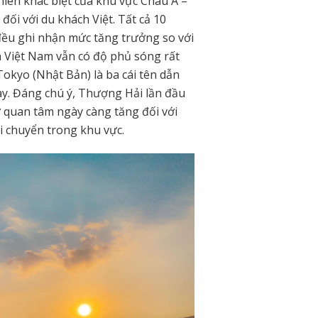
hiên khác biệt của khu vực Châu Á –
đối với du khách Việt. Tất cả 10
đều ghi nhận mức tăng trưởng so với
n Việt Nam vẫn có độ phủ sóng rất
Tokyo (Nhật Bản) là ba cái tên dẫn
ày. Đáng chú ý, Thượng Hải lần đầu
 quan tâm ngày càng tăng đối với
i chuyển trong khu vực.