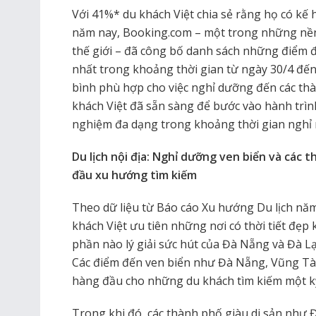
Với 41%* du khách Việt chia sẻ rằng họ có kế h
năm nay, Booking.com – một trong những nền 
thế giới – đã công bố danh sách những điểm 
nhất trong khoảng thời gian từ ngày 30/4 đế
bình phù hợp cho việc nghỉ dưỡng đến các thà
khách Việt đã sẵn sàng để bước vào hành trì
nghiệm đa dạng trong khoảng thời gian nghỉ n
Du lịch nội địa: Nghỉ dưỡng ven biển và các 
đầu xu hướng tìm kiếm
Theo dữ liệu từ Báo cáo Xu hướng Du lịch nă
khách Việt ưu tiên những nơi có thời tiết đẹp 
phần nào lý giải sức hút của Đà Nẵng và Đà Lạt
Các điểm đến ven biển như Đà Nẵng, Vũng Tàu
hàng đầu cho những du khách tìm kiếm một kỳ
Trong khi đó, các thành phố giàu di sản như 