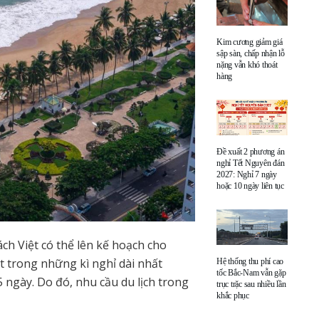
Kim cương giảm giá
sập sàn, chấp nhận lỗ
nặng vẫn khó thoát
hàng
Đề xuất 2 phương án
nghỉ Tết Nguyên đán
2027: Nghỉ 7 ngày
hoặc 10 ngày liên tục
hách Việt có thể lên kế hoạch cho
 trong những kì nghỉ dài nhất
Hệ thống thu phí cao
tốc Bắc-Nam vẫn gặp
5 ngày. Do đó, nhu cầu du lịch trong
trục trặc sau nhiều lần
khắc phục