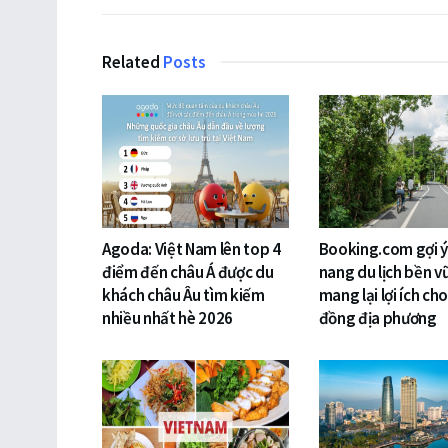
Related
Posts
Agoda: Việt Nam lên top 4
Booking.com gợi 
điểm đến châu Á được du
nang du lịch bền v
khách châu Âu tìm kiếm
mang lại lợi ích ch
nhiều nhất hè 2026
đồng địa phương