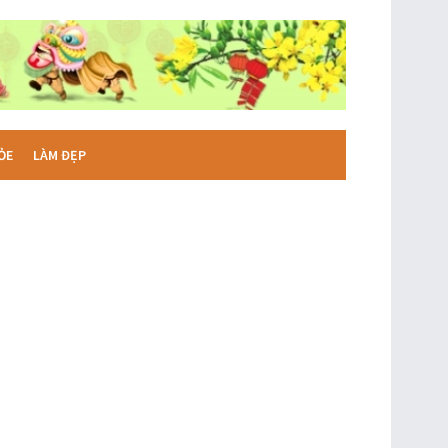
ỎE
LÀM ĐẸP