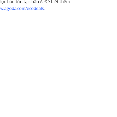
ực bảo tồn tại châu Á. Để biết thêm
w.agoda.com/ecodeals
.