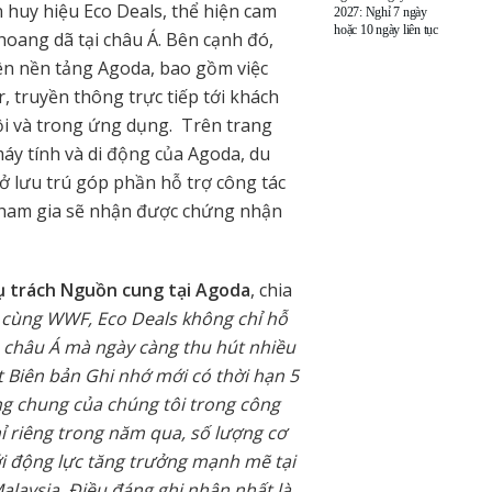
 huy hiệu Eco Deals, thể hiện cam
2027: Nghỉ 7 ngày
hoặc 10 ngày liên tục
hoang dã tại châu Á. Bên cạnh đó,
trên nền tảng Agoda, bao gồm việc
r, truyền thông trực tiếp tới khách
ội và trong ứng dụng. Trên trang
áy tính và di động của Agoda, du
ở lưu trú góp phần hỗ trợ công tác
ở tham gia sẽ nhận được chứng nhận
ụ trách Nguồn cung tại Agoda
, chia
 cùng WWF, Eco Deals không chỉ hỗ
 châu Á mà ngày càng thu hút nhiều
ết Biên bản Ghi nhớ mới có thời hạn 5
g chung của chúng tôi trong công
ỉ riêng trong năm qua, số lượng cơ
ới động lực tăng trưởng mạnh mẽ tại
Malaysia. Điều đáng ghi nhận nhất là