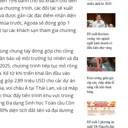
n đến 15% dành cho du khách cho đến
nhiều nhất hè 2026
 chương trình, các đối tác sẽ xuất
 và được gắn các đặc điểm nhận diện
 mùa trước, Agoda sẽ đóng góp 1
 tại các khách sạn tham gia chương
Đề xuất đưa kim
cương vào ngành
nghề kinh doanh có
điều kiện như vàng
ú cùng chung tay đóng góp cho công
hần bảo vệ môi trường tự nhiên và đa
 2025, chương trình tiếp tục mở rộng
. Kể từ khi triển khai lần đầu vào
Kim cương giảm giá
g góp 2,89 triệu USD cho các dự án
sập sàn, chấp nhận lỗ
a, voi châu Á tại Thái Lan, và cá mập
nặng vẫn khó thoát
hàng
n thúc đẩy tiến trình khu vực trong
ung Đa dạng Sinh học Toàn cầu Côn
0% diện tích đất liền và đại dương
Đề xuất 2 phương án
nghỉ Tết Nguyên đán