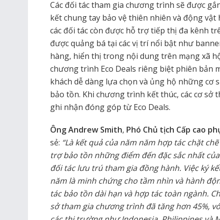
Các đối tác tham gia chương trình sẽ được gắn
kết chung tay bảo vệ thiên nhiên và động vật 
các đối tác còn được hỗ trợ tiếp thị đa kênh 
được quảng bá tại các vị trí nổi bật như banne
hàng, hiển thị trong nội dung trên mạng xã h
chương trình Eco Deals riêng biệt phiên bản m
khách dễ dàng lựa chọn và ủng hộ những cơ s
bảo tồn. Khi chương trình kết thúc, các cơ s
ghi nhận đóng góp từ Eco Deals.
Ông Andrew Smith
,
Phó Chủ tịch Cấp cao ph
sẻ:
“Là kết quả của năm năm hợp tác chặt chẽ
trợ bảo tồn những điểm đến đặc sắc nhất của
đối tác lưu trú tham gia đồng hành. Việc ký k
năm là minh chứng cho tầm nhìn và hành độn
tác bảo tồn dài hạn và hợp tác toàn ngành. Ch
sở tham gia chương trình đã tăng hơn 45%, v
các thị trường như Indonesia, Philippines và 