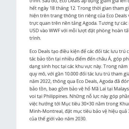
trình. Sau đó, Eco Deals áp dụng giảm giá lê
hết ngày 18 tháng 12. Trong thời gian tham gia
hiện trên trang thông tin riêng của Eco Deals
trực quan trên nền tảng Agoda. Tương tự các
USD vào WWF với mỗi lượt đặt phòng hoàn tất
trình.
Eco Deals tạo điều kiện để các đối tác lưu tr
tác bảo tồn tại nhiều điểm đến châu Á, góp p
dạng sinh học tại các khu vực này. Trong năm
quy mô, với gần 10.000 đối tác lưu trú tham gia
năm 2022, thông qua Eco Deals, Agoda đã đón
bảo tồn, bao gồm bảo vệ hổ Mã Lai tại Malaysi
voi tại Philippines. Những nỗ lực này góp phầ
việc hướng tới Mục tiêu 30×30 nằm trong Kh
Minh-Montreal, đặt mục tiêu bảo vệ hiệu quả 3
của thế giới vào năm 2030.