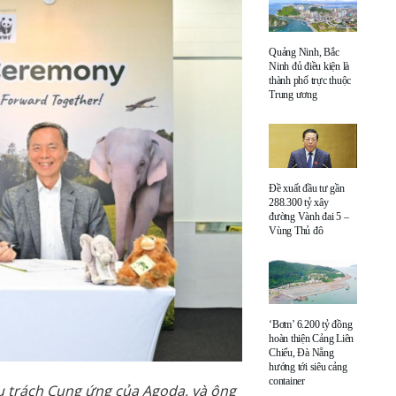
Quảng Ninh, Bắc
Ninh đủ điều kiện là
thành phố trực thuộc
Trung ương
Đề xuất đầu tư gần
288.300 tỷ xây
đường Vành đai 5 –
Vùng Thủ đô
‘Bơm’ 6.200 tỷ đồng
hoàn thiện Cảng Liên
Chiểu, Đà Nẵng
hướng tới siêu cảng
container
ụ trách Cung ứng của Agoda, và ông