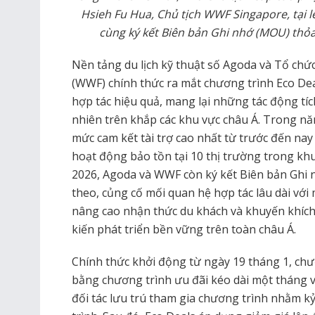
Hsieh Fu Hua, Chủ tịch WWF Singapore, tại l
cùng ký kết Biên bản Ghi nhớ (MOU) thỏa
Nền tảng du lịch kỹ thuật số Agoda và Tổ chứ
(WWF) chính thức ra mắt chương trình Eco De
hợp tác hiệu quả, mang lại những tác động tíc
nhiên trên khắp các khu vực châu Á. Trong năm
mức cam kết tài trợ cao nhất từ trước đến nay 
hoạt động bảo tồn tại 10 thị trường trong kh
2026, Agoda và WWF còn ký kết Biên bản Ghi 
theo, củng cố mối quan hệ hợp tác lâu dài với 
nâng cao nhận thức du khách và khuyến khích
kiến phát triển bền vững trên toàn châu Á.
Chính thức khởi động từ ngày 19 tháng 1, ch
bằng chương trình ưu đãi kéo dài một tháng v
đối tác lưu trú tham gia chương trình nhằm 