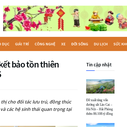
O DỤC
GIẢI TRÍ
CÔNG NGHỆ
XE
ĐỜI SỐNG
DU LỊCH
SỨC KH
kết bảo tồn thiên
Tin cập nhật
5
Đề xuất tăng vốn
hị cho đối tác lưu trú, đồng thúc
đường sắt Lào Cai –
à các hệ sinh thái quan trọng tại
Hà Nội – Hải Phòng
thêm 86.108 tỷ đồng