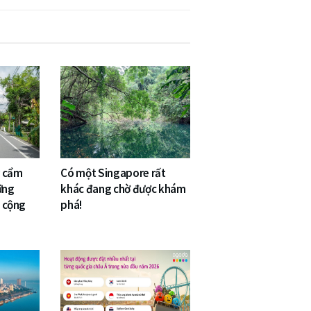
ý cẩm
Có một Singapore rất
ững
khác đang chờ được khám
o cộng
phá!