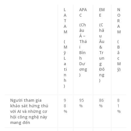
L
APA
EM
N
A
C
E
O
T
R
(Ch
(C
A
A
âu
hâ
M
M
Á –
u
(
Thá
Âu
(
M
i
&
B
ỹ
Bìn
Tr
ắ
L
h
un
c
a
Dư
g
M
ti
ơng
Đô
ỹ)
n
)
ng
h
)
)
Người tham gia
9
95
86
8
khảo sát hứng thú
8
%
%
1
với AI và những cơ
%
%
hội công nghệ này
mang đến