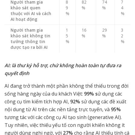
Người tham gia
8
82
74
7
khảo sát quen
9
%
%
4
thuộc với AI và cách
%
%
AI hoạt động
Người tham gia
1
16
29
3
khảo sát không tin
5
%
%
2
tưởng thông tin
%
%
được tạo ra bởi AI
AI: là thư ký hỗ trợ, chứ không hoàn toàn tự đưa ra
quyết định
AI đang trở thành một phần không thể thiếu trong đời
sống hàng ngày của du khách Việt:
99% s
ử dụng các
công cụ tìm kiếm tích hợp AI,
92%
sử dụng các đề xuất
nội dung từ AI trên các nền tảng trực tuyến, và
95%
tương tác với các công cụ AI tạo sinh (generative AI).
Tuy nhiên, việc thiếu yếu tố con người khiến không ít
người dùng nghi ngờ, với
27%
cho rằng AI thiếu tính cá