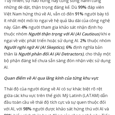
Tuy nhiên, sự hào hứng này cũng song hành cùng
những dè dặt, thận trọng đáng kể. Dù
99%
đáp viên
Việt Nam hứng thú về AI, vẫn có đến
91%
người bày tỏ
ít nhất một mối lo ngại về hệ quả lâu dài của công nghệ
này. Gần
4%
người tham gia khảo sát nhận định họ
thuộc nhóm
Người thận trọng với AI (AI Cautious)
khi e
ngại về việc phát triển hoặc sử dụng AI.
2%
thuộc nhóm
Người nghi ngờ AI (AI Skeptics)
,
6%
định nghĩa bản
thân là
Người phản đối AI (AI Detractors)
, cho thấy một
bộ phận đáng kể chưa sẵn sàng đón nhận việc sử dụng
AI.
Quan điểm về AI qua lăng kính của từng khu vực
Thái độ của người dùng về AI có sự khác biệt rõ rệt
giữa các khu vực trên thế giới. Mỹ Latinh (LATAM) dẫn
đầu toàn cầu về thái độ tích cực và sự quen thuộc đối
với AI, với
98%
người được khảo sát hứng thú với AI và