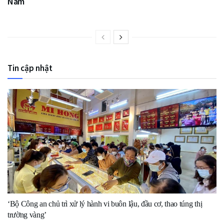
Nam
Tin cập nhật
‘Bộ Công an chủ trì xử lý hành vi buôn lậu, đầu cơ, thao túng thị
trường vàng’