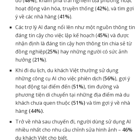
đó (
48%
), khám phá trải nghiệm địa phương hoặc
hoạt động văn hóa, truyền thống (
42%
), và tìm gợi
ý về các nhà hàng (
41%
).
Các trợ lý AI đang nổi lên như một nguồn thông tin
đáng tin cậy cho việc lập kế hoạch (
45%
) và được
nhận định là đáng tin cậy hơn thông tin chia sẻ từ
đồng nghiệp(
25%
) hay những người có sức ảnh
hưởng (
21%
).
Khi đi du lịch, du khách Việt thường sử dụng
những công cụ AI cho việc phiên dịch (
56%
), gợi ý
hoạt động tại điểm đến (
51%
), tìm đường và
phương tiện di chuyển tại những địa điểm mà du
khách chưa quen thuộc
(51%)
và tìm gợi ý về nhà
hàng
(44%).
Trở về nhà sau chuyến đi, người dùng sử dụng AI
nhiều nhất cho nhu cầu chỉnh sửa hình ảnh –
46%
du khách Việt cho biết.