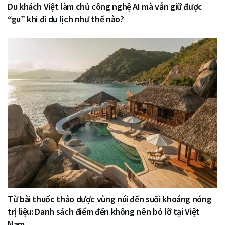
Du khách Việt làm chủ công nghệ AI mà vẫn giữ được
“gu” khi đi du lịch như thế nào?
Từ bài thuốc thảo dược vùng núi đến suối khoáng nóng
trị liệu: Danh sách điểm đến không nên bỏ lỡ tại Việt
Nam