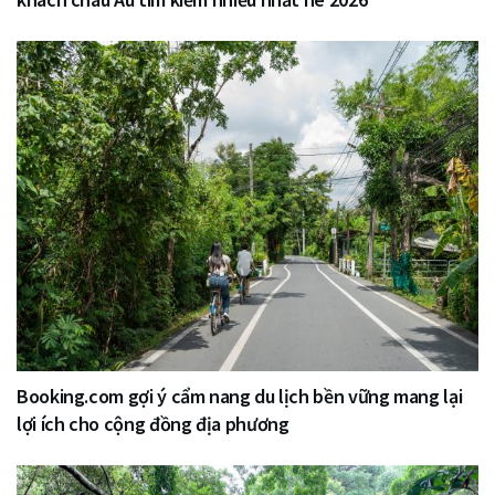
Booking.com gợi ý cẩm nang du lịch bền vững mang lại
lợi ích cho cộng đồng địa phương