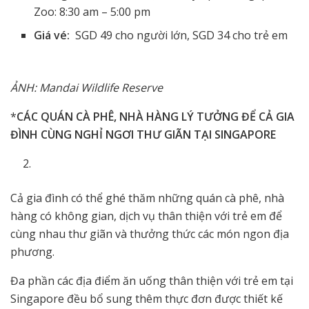
Zoo: 8:30 am – 5:00 pm
Giá vé:
SGD 49 cho người lớn, SGD 34 cho trẻ em
ẢNH: Mandai Wildlife Reserve
*
CÁC QUÁN CÀ PHÊ, NHÀ HÀNG LÝ TƯỞNG ĐỂ CẢ GIA
ĐÌNH CÙNG NGHỈ NGƠI THƯ GIÃN TẠI SINGAPORE
Cả gia đình có thể ghé thăm những quán cà phê, nhà
hàng có không gian, dịch vụ thân thiện với trẻ em để
cùng nhau thư giãn và thưởng thức các món ngon địa
phương.
Đa phần các địa điểm ăn uống thân thiện với trẻ em tại
Singapore đều bổ sung thêm thực đơn được thiết kế