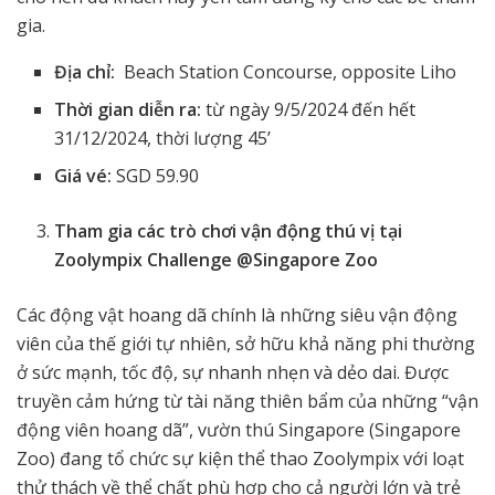
gia.
Địa chỉ:
Beach Station Concourse, opposite Liho
Thời gian diễn ra:
từ ngày 9/5/2024 đến hết
31/12/2024, thời lượng 45’
Giá vé:
SGD 59.90
Tham gia các trò chơi vận động thú vị tại
Zoolympix Challenge @Singapore Zoo
Các động vật hoang dã chính là những siêu vận động
viên của thế giới tự nhiên, sở hữu khả năng phi thường
ở sức mạnh, tốc độ, sự nhanh nhẹn và dẻo dai. Được
truyền cảm hứng từ tài năng thiên bẩm của những “vận
động viên hoang dã”, vườn thú Singapore (Singapore
Zoo) đang tổ chức sự kiện thể thao Zoolympix với loạt
thử thách về thể chất phù hợp cho cả người lớn và trẻ