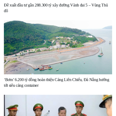
Đề xuất đầu tư gần 288.300 tỷ xây đường Vành đai 5 – Vùng Thủ
đô
‘Bơm’ 6.200 tỷ đồng hoàn thiện Cảng Liên Chiểu, Đà Nẵng hướng
tới siêu cảng container