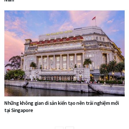
Những không gian di sản kiến tạo nên trải nghiệm mới
tại Singapore