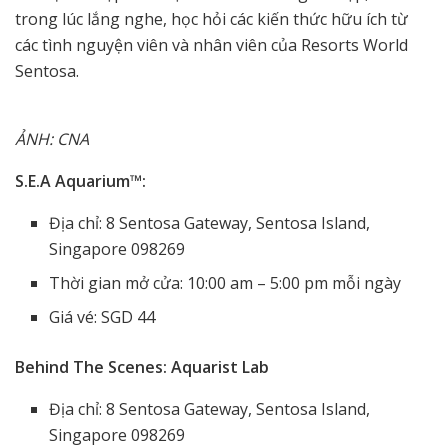
trong lúc lắng nghe, học hỏi các kiến thức hữu ích từ
các tình nguyện viên và nhân viên của Resorts World
Sentosa.
ẢNH: CNA
S.E.A Aquarium™:
Địa chỉ: 8 Sentosa Gateway, Sentosa Island,
Singapore 098269
Thời gian mở cửa: 10:00 am – 5:00 pm mỗi ngày
Giá vé: SGD 44
Behind The Scenes: Aquarist Lab
Địa chỉ: 8 Sentosa Gateway, Sentosa Island,
Singapore 098269