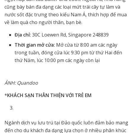
cũng bày bán đa dạng các loại mứt trái cây tự làm và
nước sốt đặc trưng theo kiểu Nam Á, thích hợp để mua
về làm quà cho người thân, bạn bè.
Địa chỉ:
30C Loewen Rd, Singapore 248839
Thời gian mở cửa:
Mở cửa từ 8:00 am các ngày
trong tuần, đóng cửa lúc 9:30 pm từ thứ Hai đến
thứ Năm, lúc 10:00 pm các ngày còn lại
ẢNH: Quandoo
*
KHÁCH SẠN THÂN THIỆN VỚI TRẺ EM
Ngành dịch vụ lưu trú tại Đảo quốc luôn đảm bảo mang
đến cho du khách đa dạng lựa chọn ở nhiều phân khúc