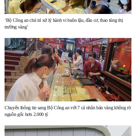
‘Bộ Công an chủ trì xử lý hành vi buôn lậu, đầu cơ, thao túng thị
trường vàng’
Chuyển thông tin sang Bộ Công an với 7 cá nhân bán vàng không rõ
nguồn gốc hơn 2.000 tỷ