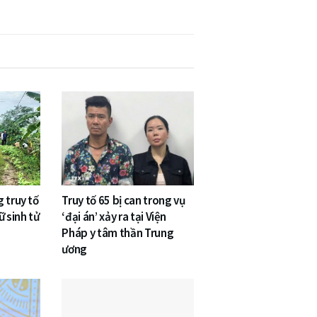
 truy tố
Truy tố 65 bị can trong vụ
ữ sinh tử
‘đại án’ xảy ra tại Viện
Pháp y tâm thần Trung
ương