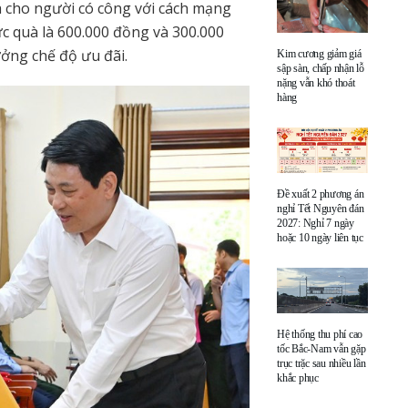
uà cho người có công với cách mạng
c quà là 600.000 đồng và 300.000
ởng chế độ ưu đãi.
Kim cương giảm giá
sập sàn, chấp nhận lỗ
nặng vẫn khó thoát
hàng
Đề xuất 2 phương án
nghỉ Tết Nguyên đán
2027: Nghỉ 7 ngày
hoặc 10 ngày liên tục
Hệ thống thu phí cao
tốc Bắc-Nam vẫn gặp
trục trặc sau nhiều lần
khắc phục