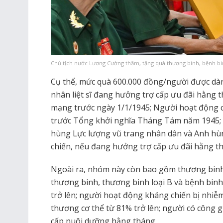
Chủ tịch nước Lương Cường thăm, tặng quà thương binh, bệnh bi
Cụ thể, mức quà 600.000 đồng/người được dàn
nhân liệt sĩ đang hưởng trợ cấp ưu đãi hằng
mạng trước ngày 1/1/1945; Người hoạt động 
trước Tổng khởi nghĩa Tháng Tám năm 1945;
hùng Lực lượng vũ trang nhân dân và Anh hù
chiến, nếu đang hưởng trợ cấp ưu đãi hằng t
Ngoài ra, nhóm này còn bao gồm thương binh
thương binh, thương binh loại B và bệnh binh 
trở lên; người hoạt động kháng chiến bị nhiễm
thương cơ thể từ 81% trở lên; người có công
cấp nuôi dưỡng hằng tháng.