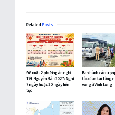
Related
Posts
Đề xuất 2 phương án nghỉ
Ban hành cáo trạng
Tết Nguyên đán 2027: Nghỉ
tài xế xe tải tông n
7 ngày hoặc 10 ngày liên
vong ở Vĩnh Long
tục