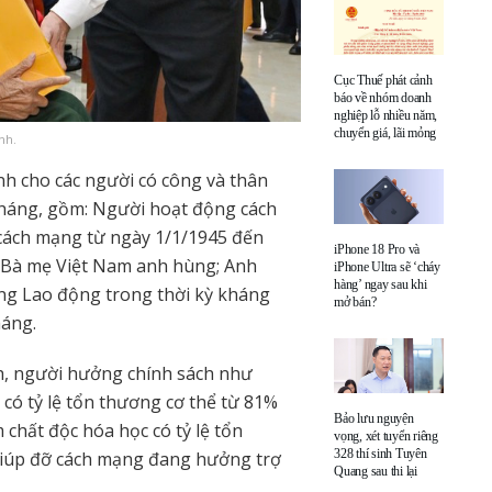
Cục Thuế phát cảnh
báo về nhóm doanh
nghiệp lỗ nhiều năm,
chuyển giá, lãi mỏng
nh.
h cho các người có công và thân
 tháng, gồm: Người hoạt động cách
cách mạng từ ngày 1/1/1945 đến
iPhone 18 Pro và
 Bà mẹ Việt Nam anh hùng; Anh
iPhone Ultra sẽ ‘cháy
hàng’ ngay sau khi
ng Lao động trong thời kỳ kháng
mở bán?
háng.
, người hưởng chính sách như
có tỷ lệ tổn thương cơ thể từ 81%
Bảo lưu nguyện
 chất độc hóa học có tỷ lệ tổn
vọng, xét tuyển riêng
328 thí sinh Tuyên
 giúp đỡ cách mạng đang hưởng trợ
Quang sau thi lại