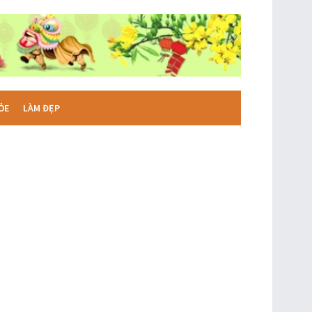
ỎE
LÀM ĐẸP