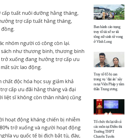
ợ cấp tuất nuôi dưỡng hằng tháng,
 hưởng trợ cấp tuất hằng tháng,
Ban hành cáo trạng
 đồng.
truy tố tài xế xe tải
tông nữ sinh tử vong
ở Vĩnh Long
c nhóm người có công còn lại.
 sách như thương binh, thương binh
% trở xuống đang hưởng trợ cấp ưu
mất sức lao động.
Truy tố 65 bị can
trong vụ ‘đại án’ xảy
 chất độc hóa học suy giảm khả
ra tại Viện Pháp y tâm
rợ cấp ưu đãi hằng tháng và đại
thần Trung ương
với liệt sĩ không còn thân nhân) cũng
ời hoạt động kháng chiến bị nhiễm
Tổ chức thi lại tất cả
từ 80% trở xuống và người hoạt động
các môn tại Điểm thi
Trường THPT
hĩa vụ quốc tế bị địch bắt tù, đày,
Chuyên Tuyên