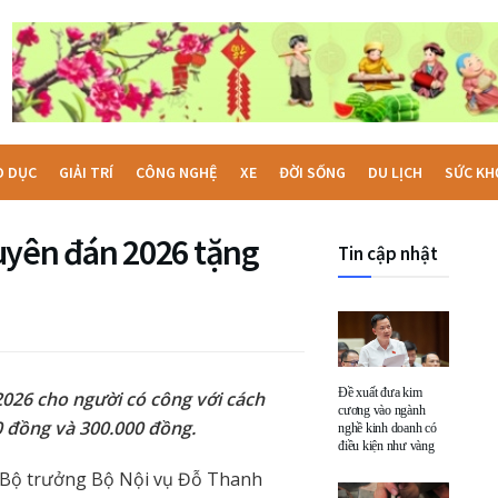
O DỤC
GIẢI TRÍ
CÔNG NGHỆ
XE
ĐỜI SỐNG
DU LỊCH
SỨC KH
uyên đán 2026 tặng
Tin cập nhật
Đề xuất đưa kim
026 cho người có công với cách
cương vào ngành
0 đồng và 300.000 đồng.
nghề kinh doanh có
điều kiện như vàng
Bộ trưởng Bộ Nội vụ Đỗ Thanh