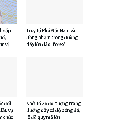
h sắp
Truy tố Phó Đức Nam và
hố,
đồng phạm trong đường
n vị
dây lừa đảo ‘forex’
c đối
Khởi tố 26 đối tượng trong
 đầu vụ
đường dây cá độ bóng đá,
m chức
lô đề quy mô lớn