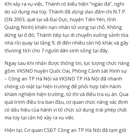
Khi xảy ra vụ việc, Thành có biểu hiện “ngáo đá”, nghi
do sử dụng ma túy. Thành đã
dùng dao đâm
chị N.T.P.
(SN 2003, quê tại xã Đại Dực, huyện Tiên Yên, tỉnh
Quảng Ninh) khiến nạn nhân tử vong tại chỗ. Không
dừng lại ở đó, Thành tiếp tục di chuyển xuống sảnh tòa
nhà rồi quay lại tầng 9, đi đến nhiều căn hộ khác và gây
thương tích cho 7 người dân sinh sống tại đây.
Ngay sau khi nhận được thông tin, lực lượng chức năng
gồm: VKSND huyện Quốc Oai, Phòng Cảnh sát Hình sự
– Công an TP Hà Nội và VKSND TP Hà Nội đã nhanh
chóng có mặt tại hiện trường để phối hợp tiến hành
khám nghiệm hiện trường, tử thi và điều tra vụ án. Qua
quá trình điều tra ban đầu, cơ quan chức năng xác định
có dấu hiệu của hành vi tổ chức sử dụng trái phép chất
ma túy tại căn hộ xảy ra vụ việc.
Hiện tại, Cơ quan CSĐT Công an TP Hà Nội đã tạm giữ