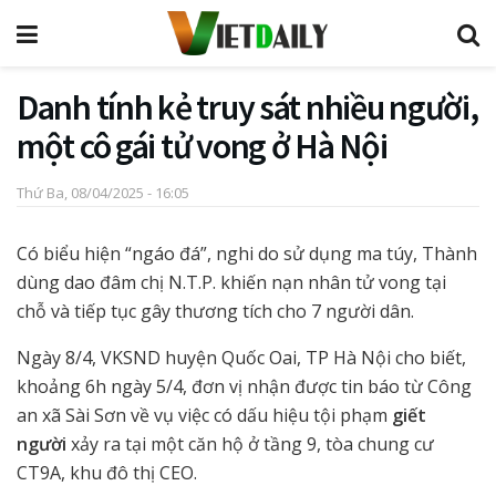
Danh tính kẻ truy sát nhiều người,
một cô gái tử vong ở Hà Nội
Thứ Ba, 08/04/2025 - 16:05
Có biểu hiện “ngáo đá”, nghi do sử dụng ma túy, Thành
dùng dao đâm chị N.T.P. khiến nạn nhân tử vong tại
chỗ và tiếp tục gây thương tích cho 7 người dân.
Ngày 8/4, VKSND huyện Quốc Oai, TP Hà Nội cho biết,
khoảng 6h ngày 5/4, đơn vị nhận được tin báo từ Công
an xã Sài Sơn về vụ việc có dấu hiệu tội phạm
giết
người
xảy ra tại một căn hộ ở tầng 9, tòa chung cư
CT9A, khu đô thị CEO.