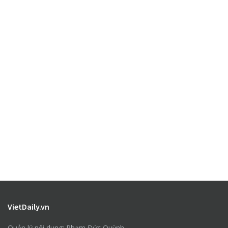
VietDaily.vn
Quản lý nội dung: Phạm Đức Quỳnh