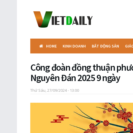
HOME
KINH DOANH
BẤT ĐỘNG SẢN
GIÁ
Công đoàn đồng thuận phươ
Nguyên Đán 2025 9 ngày
Thứ Sáu, 27/09/2024 - 13:00