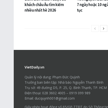
khách châu Âu tìm kiếm
7 ngày hoặc 10 ngà
nhiều nhất hè 2026
tục
VietDaily.vn
Quản lý nội dung: Phạm Đức Quỳnh
Trưởng ban biên tập: Nhà báo Nguyễn Thanh Bình
Trụ sở: 49 đường D5, P. 25, Q. Bình Thạnh, TP. HCM
Điện thoại: 028 3602 4005 – 0919 099 989
Email: ducquynh001@gmail.com
Giấy phép hoạt động số 65/GP-TTĐT do Sở Thông ti