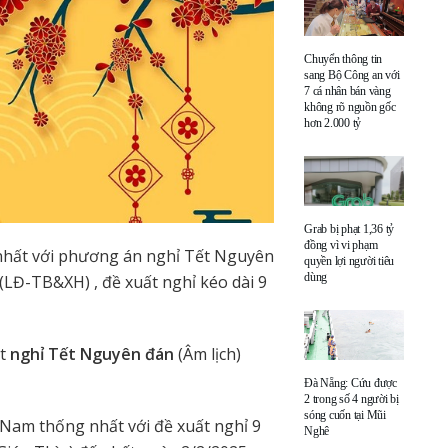
Chuyển thông tin
sang Bộ Công an với
7 cá nhân bán vàng
không rõ nguồn gốc
hơn 2.000 tỷ
Grab bị phạt 1,36 tỷ
đồng vì vi phạm
nhất với phương án nghỉ Tết Nguyên
quyền lợi người tiêu
dùng
LĐ-TB&XH) , đề xuất nghỉ kéo dài 9
ất
nghỉ Tết Nguyên đán
(Âm lịch)
Đà Nẵng: Cứu được
2 trong số 4 người bị
sóng cuốn tại Mũi
 Nam thống nhất với đề xuất nghỉ 9
Nghê