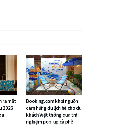
n ra mắt
Booking.com khơi nguồn
u 2026
cảm hứng du lịch hè cho du
oa
khách Việt thông qua trải
nghiệm pop-up cà phê