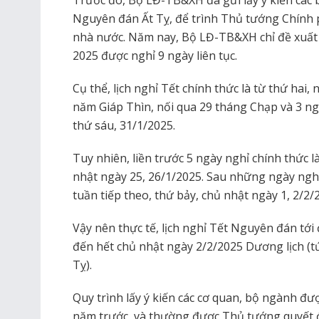
Trước đó, Bộ LĐ-TB&XH đã gửi lấy ý kiến các
Nguyên đán Ất Tỵ, để trình Thủ tướng Chính 
nhà nước. Năm nay, Bộ LĐ-TB&XH chỉ đề xuấ
2025 được nghỉ 9 ngày liên tục.
Cụ thể, lịch nghỉ Tết chính thức là từ thứ hai
năm Giáp Thìn, nối qua 29 tháng Chạp và 3 ngà
thứ sáu, 31/1/2025.
Tuy nhiên, liền trước 5 ngày nghỉ chính thức l
nhật ngày 25, 26/1/2025. Sau những ngày nghỉ 
tuần tiếp theo, thứ bảy, chủ nhật ngày 1, 2/2/
Vậy nên thực tế, lịch nghỉ Tết Nguyên đán tới
đến hết chủ nhật ngày 2/2/2025 Dương lịch (
Tỵ).
Quy trình lấy ý kiến các cơ quan, bộ ngành đư
năm trước, và thường được Thủ tướng quyết đ