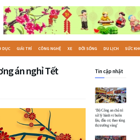
O DỤC
GIẢI TRÍ
CÔNG NGHỆ
XE
ĐỜI SỐNG
DU LỊCH
SỨC KH
ng án nghỉ Tết
Tin cập nhật
‘Bộ Công an chủ trì
xử lý hành vi buôn
lậu, đầu cơ, thao túng
thị trường vàng’