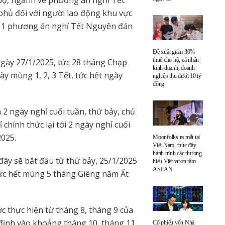
 bộ, ngành về phương án nghỉ Tết
phủ đối với người lao động khu vực
t 1 phương án nghỉ Tết Nguyên đán
Đề xuất giảm 30%
thuế cho hộ, cá nhân
, ngày 27/1/2025, tức 28 tháng Chạp
kinh doanh, doanh
y mùng 1, 2, 3 Tết, tức hết ngày
nghiệp thu dưới 10 tỷ
đồng
à 2 ngày nghỉ cuối tuần, thứ bảy, chủ
chính thức lại tới 2 ngày nghỉ cuối
2025.
Moonfolks ra mắt tại
Việt Nam, thúc đẩy
hành trình các thương
 đây sẽ bắt đầu từ thứ bảy, 25/1/2025
hiệu Việt vươn tầm
ASEAN
tức hết mùng 5 tháng Giêng năm Ất
ợc thực hiện từ tháng 8, tháng 9 của
ịnh vào khoảng tháng 10, tháng 11.
Cổ phiếu vốn Nhà