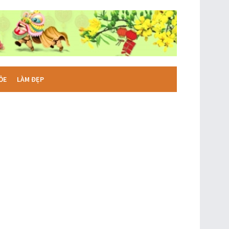
ỎE
LÀM ĐẸP