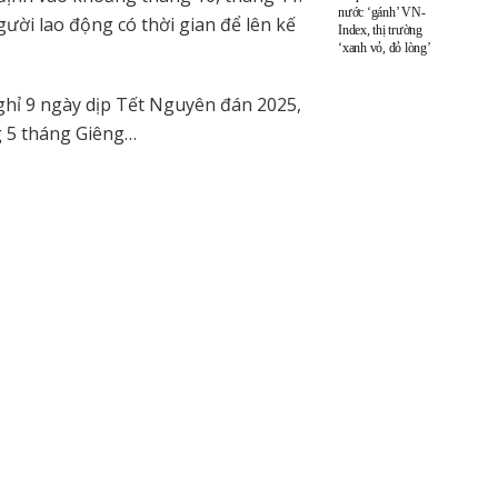
nước ‘gánh’ VN-
ười lao động có thời gian để lên kế
Index, thị trường
‘xanh vỏ, đỏ lòng’
ghỉ 9 ngày dịp Tết Nguyên đán 2025,
g 5 tháng Giêng…