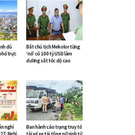
inh đủ
Bắt chủ tịch Mekolor từng
phố trực
‘nổ’ có 100 tỷ USD làm
đường sắt tốc độ cao
án nghỉ
Ban hành cáo trạng truy tố
27: Nghỉ
tài xế xe tải tông nữ sinh tử