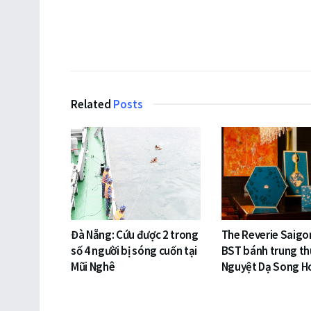
Related
Posts
Đà Nẵng: Cứu được 2 trong
The Reverie Saigo
số 4 người bị sóng cuốn tại
BST bánh trung th
Mũi Nghê
Nguyệt Dạ Song H