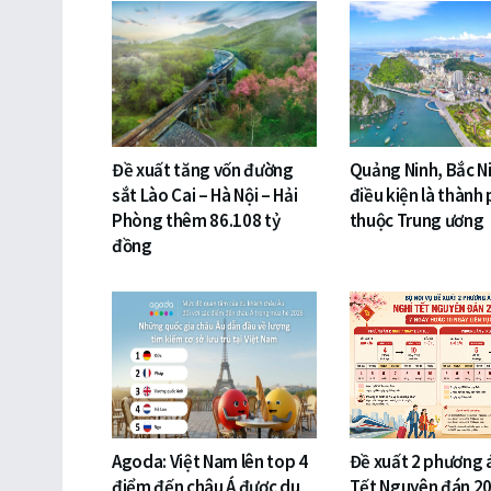
Đề xuất tăng vốn đường
Quảng Ninh, Bắc N
sắt Lào Cai – Hà Nội – Hải
điều kiện là thành 
Phòng thêm 86.108 tỷ
thuộc Trung ương
đồng
Agoda: Việt Nam lên top 4
Đề xuất 2 phương 
điểm đến châu Á được du
Tết Nguyên đán 20