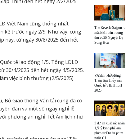
Giáp Thìn) đến hết ngày 2/2/2025
ĐLĐ Việt Nam cũng thống nhất
The Reverie Saigon ra
ền kề trước ngày 2/9. Như vậy, công
mắt BST bánh trung
thu 2026 Nguyệt Dạ
dịp này, từ ngày 30/8/2025 đến hết
Song Hoa
y Quốc tế lao động 1/5, Tổng LĐLĐ
 từ 30/4/2025 đến hết ngày 4/5/2025.
VASEP khởi động
làm việc bình thường (2/5/2025)
Triển lãm Thủy sản
Quốc tế VIETFISH
2026
, Bộ Giao thông Vận tải cũng đã có
uyên đán và một số ngày nghỉ lễ
 với phương án nghỉ Tết Âm lịch như
5 dự án xuất sắc nhận
1,5 tỷ kinh phí làm
phim từ Dự án phim
ngắn CJ