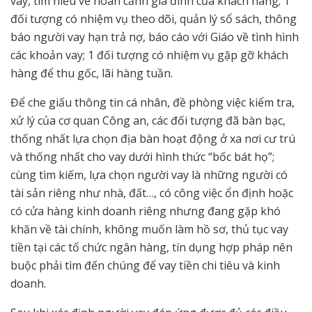
vay, tìm hiểu về hoàn cảnh gia đình của khách hàng; 1
đối tượng có nhiệm vụ theo dõi, quản lý sổ sách, thông
báo người vay hạn trả nợ, báo cáo với Giáo về tình hình
các khoản vay; 1 đối tượng có nhiệm vụ gặp gỡ khách
hàng để thu gốc, lãi hàng tuần.
Để che giấu thông tin cá nhân, đề phòng việc kiểm tra,
xử lý của cơ quan Công an, các đối tượng đã bàn bạc,
thống nhất lựa chọn địa bàn hoạt động ở xa nơi cư trú
và thống nhất cho vay dưới hình thức “bốc bát họ”;
cùng tìm kiếm, lựa chọn người vay là những người có
tài sản riêng như nhà, đất…, có công việc ổn định hoặc
có cửa hàng kinh doanh riêng nhưng đang gặp khó
khăn về tài chính, không muốn làm hồ sơ, thủ tục vay
tiền tại các tổ chức ngân hàng, tín dụng hợp pháp nên
buộc phải tìm đến chúng để vay tiền chi tiêu và kinh
doanh.