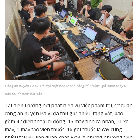
Công an huyện Ba Vì, Hà Nội triệt phá thành công “ổ nhóm” giả danh thầy tu
bán thuốc nam lừa đảo
Tại hiện trường nơi phát hiện vụ việc phạm tội, cơ quan
công an huyện Ba Vì đã thu giữ nhiều tang vật, bao
gồm 42 điện thoại di động, 15 máy tính cá nhân, 11 xe
máy, 1 máy tạo viên thuốc, 16 gói thuốc lá cây cùng
nhiều tài liệu liên quan khác. Đây là những phương tiện