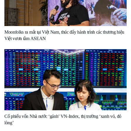
Moonfolks ra mắt tại Việt Nam, thúc đẩy hành trình các thương hiệu
Việt vươn tầm ASEAN
Cổ phiếu vốn Nhà nước ‘gánh’ VN-Index, thị trường ‘xanh vỏ, đỏ
lòng’