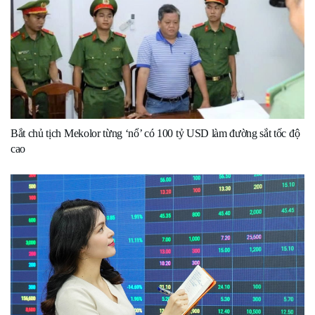
Bắt chủ tịch Mekolor từng ‘nổ’ có 100 tỷ USD làm đường sắt tốc độ
cao