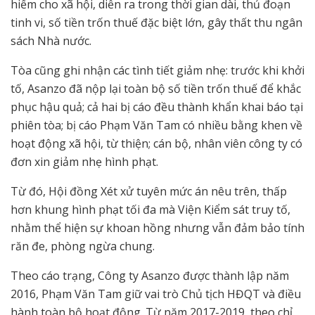
hiểm cho xã hội, diễn ra trong thời gian dài, thủ đoạn
tinh vi, số tiền trốn thuế đặc biệt lớn, gây thất thu ngân
sách Nhà nước.
Tòa cũng ghi nhận các tình tiết giảm nhẹ: trước khi khởi
tố, Asanzo đã nộp lại toàn bộ số tiền trốn thuế để khắc
phục hậu quả; cả hai bị cáo đều thành khẩn khai báo tại
phiên tòa; bị cáo Phạm Văn Tam có nhiều bằng khen về
hoạt động xã hội, từ thiện; cán bộ, nhân viên công ty có
đơn xin giảm nhẹ hình phạt.
Từ đó, Hội đồng Xét xử tuyên mức án nêu trên, thấp
hơn khung hình phạt tối đa mà Viện Kiểm sát truy tố,
nhằm thể hiện sự khoan hồng nhưng vẫn đảm bảo tính
răn đe, phòng ngừa chung.
Theo cáo trạng, Công ty Asanzo được thành lập năm
2016, Phạm Văn Tam giữ vai trò Chủ tịch HĐQT và điều
hành toàn bộ hoạt động. Từ năm 2017-2019, theo chỉ