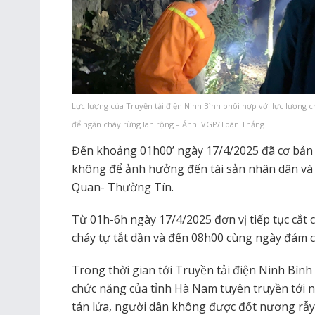
Lực lượng của Truyền tải điện Ninh Bình phối hợp với lực lượng 
để ngăn cháy rừng lan rộng – Ảnh: VGP/Toàn Thắng
Đến khoảng 01h00’ ngày 17/4/2025 đã cơ bả
không để ảnh hưởng đến tài sản nhân dân v
Quan- Thường Tín.
Từ 01h-6h ngày 17/4/2025 đơn vị tiếp tục cắt
cháy tự tắt dần và đến 08h00 cùng ngày đám c
Trong thời gian tới Truyền tải điện Ninh Bình 
chức năng của tỉnh Hà Nam tuyên truyền tới 
tán lửa, người dân không được đốt nương rẫ