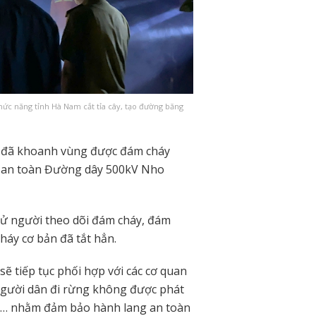
chức năng tỉnh Hà Nam cắt tỉa cây, tạo đường băng
n đã khoanh vùng được đám cháy
à an toàn Đường dây 500kV Nho
 cử người theo dõi đám cháy, đám
háy cơ bản đã tắt hẳn.
sẽ tiếp tục phối hợp với các cơ quan
người dân đi rừng không được phát
y… nhằm đảm bảo hành lang an toàn