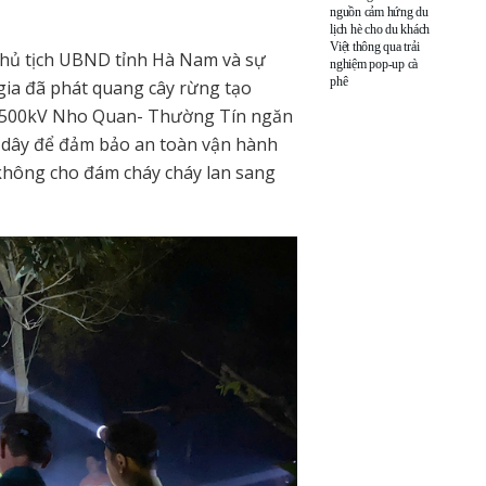
nguồn cảm hứng du
lịch hè cho du khách
Việt thông qua trải
 Chủ tịch UBND tỉnh Hà Nam và sự
nghiệm pop-up cà
phê
 gia đã phát quang cây rừng tạo
 500kV Nho Quan- Thường Tín ngăn
 dây để đảm bảo an toàn vận hành
hông cho đám cháy cháy lan sang