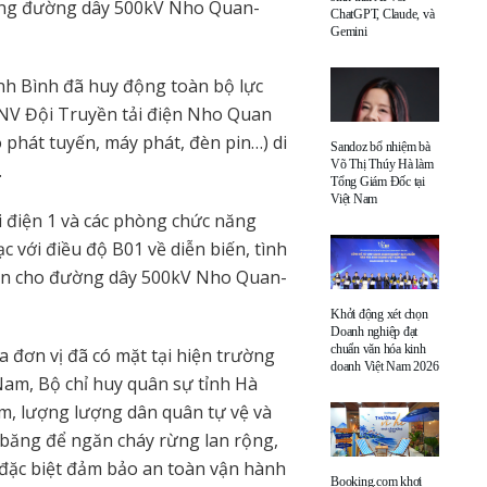
ang đường dây 500kV Nho Quan-
ChatGPT, Claude, và
Gemini
inh Bình đã huy động toàn bộ lực
NV Đội Truyền tải điện Nho Quan
 phát tuyến, máy phát, đèn pin…) di
Sandoz bổ nhiệm bà
Võ Thị Thúy Hà làm
.
Tổng Giám Đốc tại
Việt Nam
i điện 1 và các phòng chức năng
ạc với điều độ B01 về diễn biến, tình
oàn cho đường dây 500kV Nho Quan-
Khởi động xét chọn
Doanh nghiệp đạt
chuẩn văn hóa kinh
 đơn vị đã có mặt tại hiện trường
doanh Việt Nam 2026
Nam, Bộ chỉ huy quân sự tỉnh Hà
m, lượng lượng dân quân tự vệ và
băng để ngăn cháy rừng lan rộng,
đặc biệt đảm bảo an toàn vận hành
Booking.com khơi