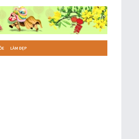
ỎE
LÀM ĐẸP