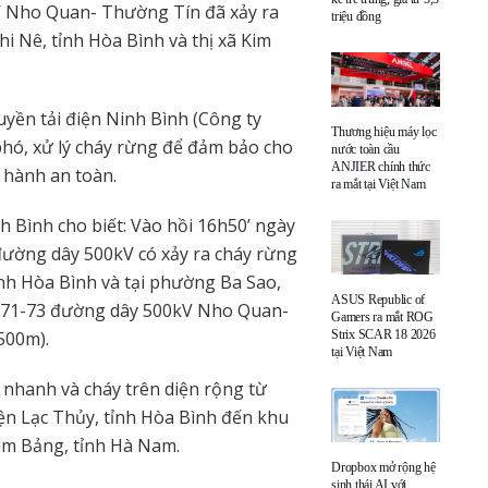
kV Nho Quan- Thường Tín đã xảy ra
triệu đồng
hi Nê, tỉnh Hòa Bình và thị xã Kim
uyền tải điện Ninh Bình (Công ty
Thương hiệu máy lọc
 phó, xử lý cháy rừng để đảm bảo cho
nước toàn cầu
ANJIER chính thức
hành an toàn.
ra mắt tại Việt Nam
h Bình cho biết: Vào hồi 16h50’ ngày
 đường dây 500kV có xảy ra cháy rừng
tỉnh Hòa Bình và tại phường Ba Sao,
ASUS Republic of
t 71-73 đường dây 500kV Nho Quan-
Gamers ra mắt ROG
500m).
Strix SCAR 18 2026
tại Việt Nam
n nhanh và cháy trên diện rộng từ
yện Lạc Thủy, tỉnh Hòa Bình đến khu
Kim Bảng, tỉnh Hà Nam.
Dropbox mở rộng hệ
sinh thái AI với