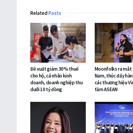
Related
Posts
Đề xuất giảm 30% thuế
Moonfolks ra mắt t
cho hộ, cá nhân kinh
Nam, thúc đẩy hàn
doanh, doanh nghiệp thu
các thương hiệu Vi
dưới 10 tỷ đồng
tầm ASEAN