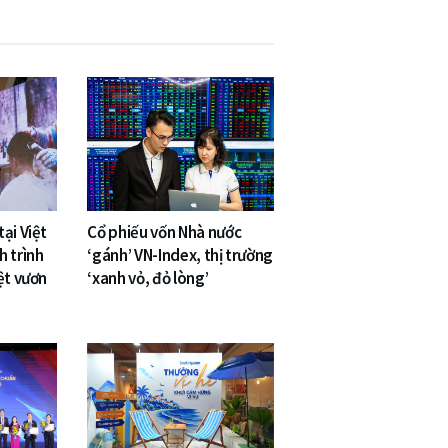
ại Việt
Cổ phiếu vốn Nhà nước
h trình
‘gánh’ VN-Index, thị trường
ệt vươn
‘xanh vỏ, đỏ lòng’