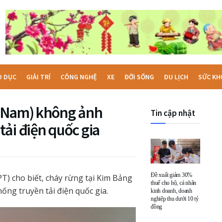
O DỤC
GIẢI TRÍ
CÔNG NGHỆ
XE
ĐỜI SỐNG
DU LỊCH
SỨC KH
à Nam) không ảnh
Tin cập nhật
ải điện quốc gia
Đề xuất giảm 30%
T) cho biết, cháy rừng tại Kim Bảng
thuế cho hộ, cá nhân
ng truyền tải điện quốc gia.
kinh doanh, doanh
nghiệp thu dưới 10 tỷ
đồng