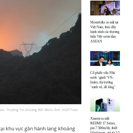
Moonfolks ra mắt tại
Việt Nam, thúc đẩy
hành trình các thương
hiệu Việt vươn tầm
ASEAN
Cổ phiếu vốn Nhà
nước ‘gánh’ VN-
Index, thị trường
‘xanh vỏ, đỏ lòng’
uan- Thường Tín khoảng 300-500m-Ảnh: VGP/Toàn
Xiaomi ra mắt
REDMI 17 Series,
tại khu vực gần hành lang khoảng
pin 7.500mAh, thiết
kế trẻ trung, giá từ 5,5