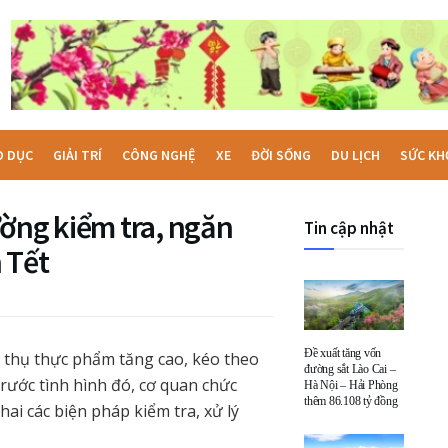
O DỤC
GIẢI TRÍ
CÔNG NGHỆ
XE
ĐỜI SỐNG
DU LỊCH
SỨC KH
ường kiểm tra, ngăn
Tin cập nhật
 Tết
Đề xuất tăng vốn
 thụ thực phẩm tăng cao, kéo theo
đường sắt Lào Cai –
rước tình hình đó, cơ quan chức
Hà Nội – Hải Phòng
thêm 86.108 tỷ đồng
ai các biện pháp kiểm tra, xử lý