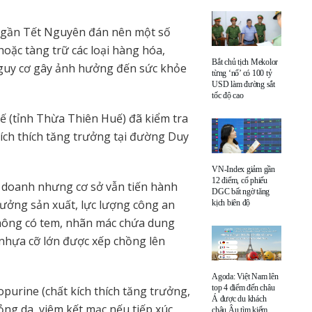
p gần Tết Nguyên đán nên một số
hoặc tàng trữ các loại hàng hóa,
Bắt chủ tịch Mekolor
nguy cơ gây ảnh hưởng đến sức khỏe
từng ‘nổ’ có 100 tỷ
USD làm đường sắt
tốc độ cao
ế (tỉnh Thừa Thiên Huế) đã kiểm tra
kích thích tăng trưởng tại đường Duy
VN-Index giảm gần
12 điểm, cổ phiếu
 doanh nhưng cơ sở vẫn tiến hành
DGC bất ngờ tăng
 xưởng sản xuất, lực lượng công an
kịch biên độ
 không có tem, nhãn mác chứa dung
 nhựa cỡ lớn được xếp chồng lên
Agoda: Việt Nam lên
top 4 điểm đến châu
purine (chất kích thích tăng trưởng,
Á được du khách
ỏng da, viêm kết mạc nếu tiếp xúc
châu Âu tìm kiếm