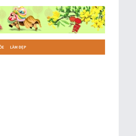
ỎE
LÀM ĐẸP