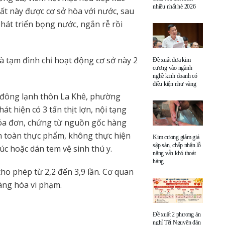
nhiều nhất hè 2026
hất này được cơ sở hòa với nước, sau
 phát triển bọng nước, ngắn rễ rồi
à tạm đình chỉ hoạt động cơ sở này 2
Đề xuất đưa kim
cương vào ngành
nghề kinh doanh có
điều kiện như vàng
 đông lạnh thôn La Khê, phường
t hiện có 3 tấn thịt lợn, nội tạng
hóa đơn, chứng từ nguồn gốc hàng
n toàn thực phẩm, không thực hiện
Kim cương giảm giá
sập sàn, chấp nhận lỗ
úc hoặc dán tem vệ sinh thú y.
nặng vẫn khó thoát
hàng
ho phép từ 2,2 đến 3,9 lần. Cơ quan
hàng hóa vi phạm.
Đề xuất 2 phương án
nghỉ Tết Nguyên đán