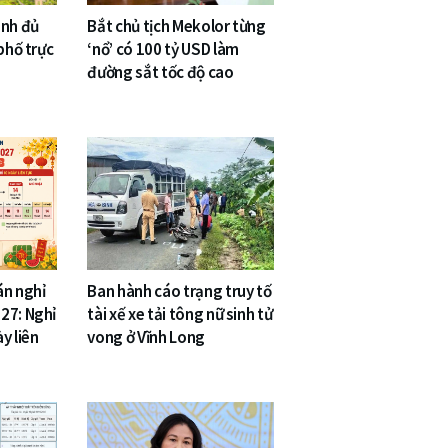
inh đủ
Bắt chủ tịch Mekolor từng
phố trực
‘nổ’ có 100 tỷ USD làm
đường sắt tốc độ cao
án nghỉ
Ban hành cáo trạng truy tố
27: Nghỉ
tài xế xe tải tông nữ sinh tử
y liên
vong ở Vĩnh Long