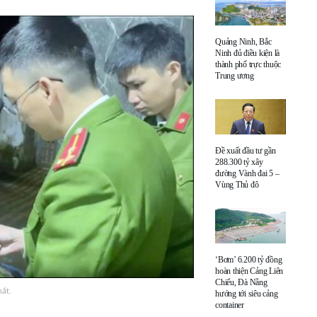
Quảng Ninh, Bắc
Ninh đủ điều kiện là
thành phố trực thuộc
Trung ương
Đề xuất đầu tư gần
288.300 tỷ xây
đường Vành đai 5 –
Vùng Thủ đô
‘Bơm’ 6.200 tỷ đồng
hoàn thiện Cảng Liên
Chiểu, Đà Nẵng
ất.
hướng tới siêu cảng
container