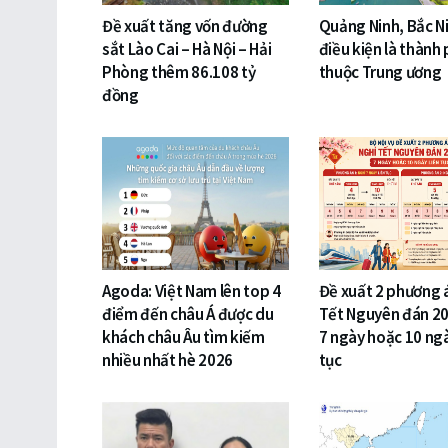
Đề xuất tăng vốn đường
Quảng Ninh, Bắc N
sắt Lào Cai – Hà Nội – Hải
điều kiện là thành 
Phòng thêm 86.108 tỷ
thuộc Trung ương
đồng
Agoda: Việt Nam lên top 4
Đề xuất 2 phương 
điểm đến châu Á được du
Tết Nguyên đán 20
khách châu Âu tìm kiếm
7 ngày hoặc 10 ngà
nhiều nhất hè 2026
tục