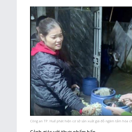
Công an TP. Huế phát hiện cơ sở sản xuất giá đỗ ngâm tẩm hóa ch