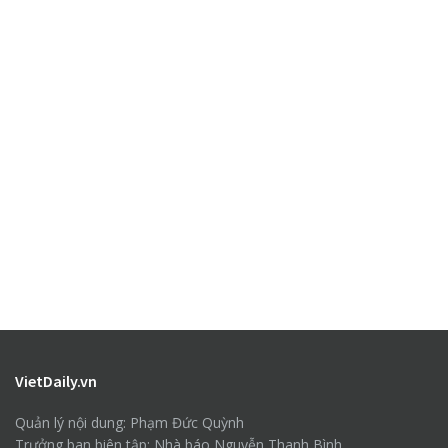
VietDaily.vn
Quản lý nội dung: Phạm Đức Quỳnh
Trưởng ban biên tập: Nhà báo Nguyễn Thanh Bình