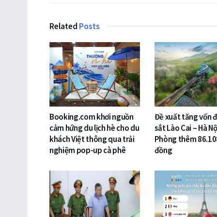
Related
Posts
Booking.com khơi nguồn
Đề xuất tăng vốn 
cảm hứng du lịch hè cho du
sắt Lào Cai – Hà Nộ
khách Việt thông qua trải
Phòng thêm 86.10
nghiệm pop-up cà phê
đồng