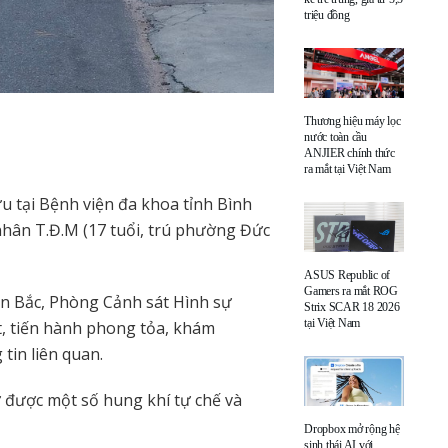
triệu đồng
Thương hiệu máy lọc
nước toàn cầu
ANJIER chính thức
ra mắt tại Việt Nam
u tại Bệnh viện đa khoa tỉnh Bình
hân T.Đ.M (17 tuổi, trú phường Đức
ASUS Republic of
Gamers ra mắt ROG
n Bắc, Phòng Cảnh sát Hình sự
Strix SCAR 18 2026
tại Việt Nam
, tiến hành phong tỏa, khám
tin liên quan.
ữ được một số hung khí tự chế và
Dropbox mở rộng hệ
sinh thái AI với