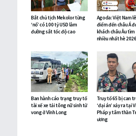
Bắt chủ tịch Mekolor từng
Agoda: Việt Nam lê
‘nổ’ có 100 tỷ USD làm
điểm đến châu Á đ
đường sắt tốc độ cao
khách châu Âu tìm
nhiều nhất hè 202
Ban hành cáo trạng truy tố
Truy tố 65 bị can t
tài xế xe tải tông nữ sinh tử
‘đại án’ xảy ra tại 
vong ở Vĩnh Long
Pháp y tâm thần T
ương