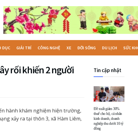
O DỤC
GIẢI TRÍ
CÔNG NGHỆ
XE
ĐỜI SỐNG
DU LỊCH
SỨC KH
ây rối khiến 2 người
Tin cập nhật
Đề xuất giảm 30%
iến hành khám nghiệm hiện trường,
thuế cho hộ, cá nhân
ạng xảy ra tại thôn 3, xã Hàm Liêm,
kinh doanh, doanh
nghiệp thu dưới 10 tỷ
đồng