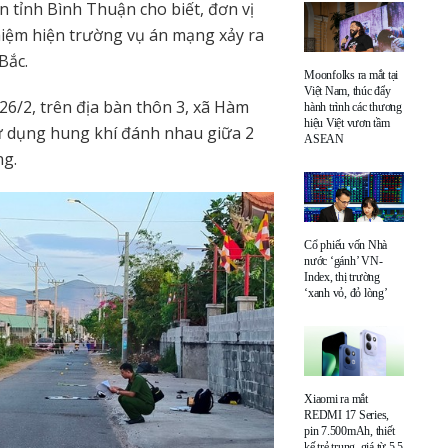
 tỉnh Bình Thuận cho biết, đơn vị
iệm hiện trường vụ án mạng xảy ra
Bắc.
Moonfolks ra mắt tại
Việt Nam, thúc đẩy
6/2, trên địa bàn thôn 3, xã Hàm
hành trình các thương
hiệu Việt vươn tầm
ử dụng hung khí đánh nhau giữa 2
ASEAN
ng.
Cổ phiếu vốn Nhà
nước ‘gánh’ VN-
Index, thị trường
‘xanh vỏ, đỏ lòng’
Xiaomi ra mắt
REDMI 17 Series,
pin 7.500mAh, thiết
kế trẻ trung, giá từ 5,5