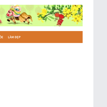
ỎE
LÀM ĐẸP