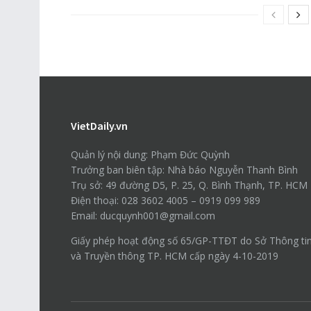
VietDaily.vn
Quản lý nội dung: Phạm Đức Quỳnh
Trưởng ban biên tập: Nhà báo Nguyễn Thanh Bình
Trụ sở: 49 đường D5, P. 25, Q. Bình Thạnh, TP. HCM
Điện thoại: 028 3602 4005 – 0919 099 989
Email: ducquynh001@gmail.com
Giấy phép hoạt động số 65/GP-TTĐT do Sở Thông ti
và Truyền thông TP. HCM cấp ngày 4-10-2019