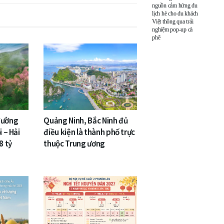
nguồn cảm hứng du
lịch hè cho du khách
Việt thông qua trải
nghiệm pop-up cà
phê
đường
Quảng Ninh, Bắc Ninh đủ
i – Hải
điều kiện là thành phố trực
8 tỷ
thuộc Trung ương