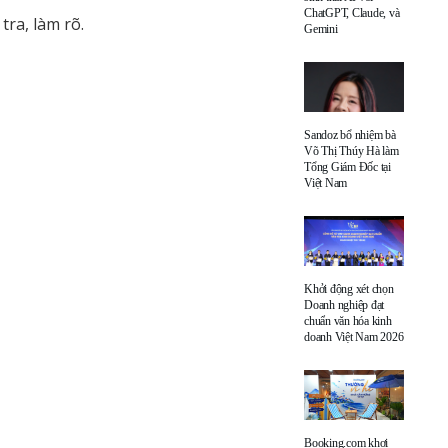
ChatGPT, Claude, và
tra, làm rõ.
Gemini
Sandoz bổ nhiệm bà
Võ Thị Thúy Hà làm
Tổng Giám Đốc tại
Việt Nam
Khởi động xét chọn
Doanh nghiệp đạt
chuẩn văn hóa kinh
doanh Việt Nam 2026
Booking.com khơi