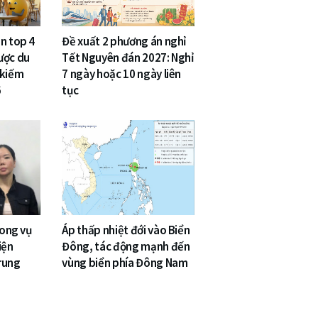
n top 4
Đề xuất 2 phương án nghỉ
ược du
Tết Nguyên đán 2027: Nghỉ
 kiếm
7 ngày hoặc 10 ngày liên
6
tục
rong vụ
Áp thấp nhiệt đới vào Biển
Viện
Đông, tác động mạnh đến
rung
vùng biển phía Đông Nam