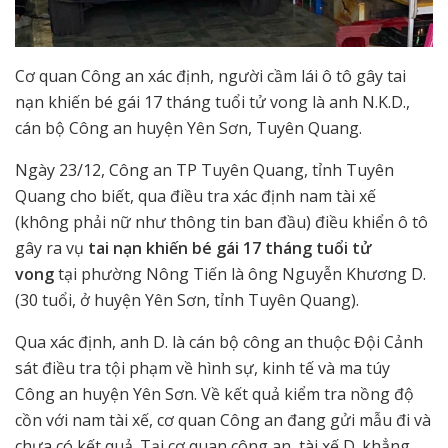
Cơ quan Công an xác định, người cầm lái ô tô gây tai
nạn khiến bé gái 17 tháng tuổi tử vong là anh N.K.D.,
cán bộ Công an huyện Yên Sơn, Tuyên Quang.
Ngày 23/12, Công an TP Tuyên Quang, tỉnh Tuyên
Quang cho biết, qua điều tra xác định nam tài xế
(không phải nữ như thông tin ban đầu) điều khiển ô tô
gây ra vụ
tai nạn khiến bé gái 17 tháng tuổi tử
vong
tại phường Nông Tiến là ông Nguyễn Khương D.
(30 tuổi, ở huyện Yên Sơn, tỉnh Tuyên Quang).
Qua xác định, anh D. là cán bộ công an thuộc Đội Cảnh
sát điều tra tội phạm về hình sự, kinh tế và ma túy
Công an huyện Yên Sơn. Về kết quả kiểm tra nồng độ
cồn với nam tài xế, cơ quan Công an đang gửi mẫu đi và
chưa có kết quả. Tại cơ quan công an, tài xế D. khẳng