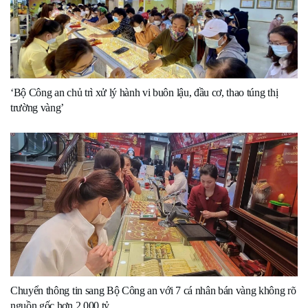
‘Bộ Công an chủ trì xử lý hành vi buôn lậu, đầu cơ, thao túng thị
trường vàng’
Chuyển thông tin sang Bộ Công an với 7 cá nhân bán vàng không rõ
nguồn gốc hơn 2.000 tỷ