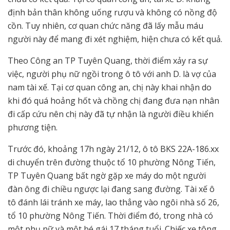
định bản thân không uống rượu và không có nồng độ
cồn. Tuy nhiên, cơ quan chức năng đã lấy mẫu máu
người này để mang đi xét nghiệm, hiện chưa có kết quả.
Theo Công an TP Tuyên Quang, thời điểm xảy ra sự
việc, người phụ nữ ngồi trong ô tô với anh D. là vợ của
nam tài xế. Tại cơ quan công an, chị này khai nhận do
khi đó quá hoảng hốt và chồng chị đang đưa nạn nhân
đi cấp cứu nên chị này đã tự nhận là người điều khiển
phương tiện.
Trước đó, khoảng 17h ngày 21/12, ô tô BKS 22A-186.xx
di chuyển trên đường thuộc tổ 10 phường Nông Tiến,
TP Tuyên Quang bất ngờ gặp xe máy do một người
đàn ông đi chiều ngược lại đang sang đường. Tài xế ô
tô đánh lái tránh xe máy, lao thẳng vào ngôi nhà số 26,
tổ 10 phường Nông Tiến. Thời điểm đó, trong nhà có
một phụ nữ và một bé gái 17 tháng tuổi. Chiếc xe tông