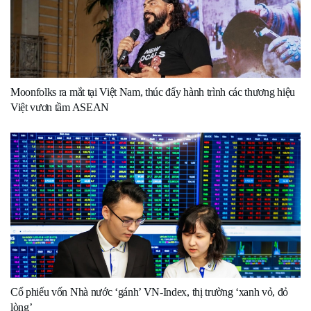
Moonfolks ra mắt tại Việt Nam, thúc đẩy hành trình các thương hiệu
Việt vươn tầm ASEAN
Cổ phiếu vốn Nhà nước ‘gánh’ VN-Index, thị trường ‘xanh vỏ, đỏ
lòng’