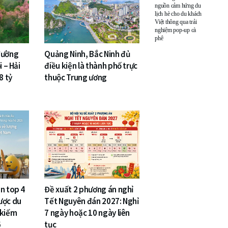
nguồn cảm hứng du
lịch hè cho du khách
Việt thông qua trải
nghiệm pop-up cà
phê
đường
Quảng Ninh, Bắc Ninh đủ
i – Hải
điều kiện là thành phố trực
8 tỷ
thuộc Trung ương
n top 4
Đề xuất 2 phương án nghỉ
ược du
Tết Nguyên đán 2027: Nghỉ
 kiếm
7 ngày hoặc 10 ngày liên
6
tục