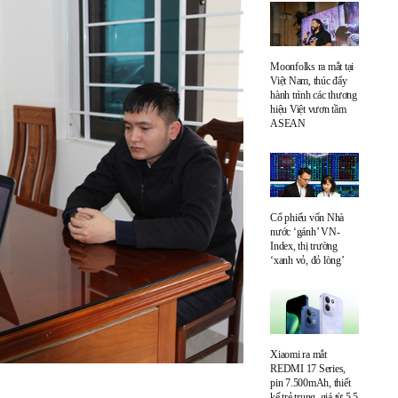
Moonfolks ra mắt tại
Việt Nam, thúc đẩy
hành trình các thương
hiệu Việt vươn tầm
ASEAN
Cổ phiếu vốn Nhà
nước ‘gánh’ VN-
Index, thị trường
‘xanh vỏ, đỏ lòng’
Xiaomi ra mắt
REDMI 17 Series,
pin 7.500mAh, thiết
kế trẻ trung, giá từ 5,5