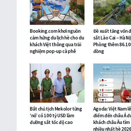
Booking.com khơi nguồn
Đề xuất tăng vốn 
cảm hứng du lịch hè cho du
sắt Lào Cai – Hà Nộ
khách Việt thông qua trải
Phòng thêm 86.10
nghiệm pop-up cà phê
đồng
Bắt chủ tịch Mekolor từng
Agoda: Việt Nam lê
‘nổ’ có 100 tỷ USD làm
điểm đến châu Á đ
đường sắt tốc độ cao
khách châu Âu tìm
nhiều nhất hè 202