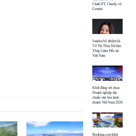
ChatGPT, Claude, và
Gemini
Sandoz bổ nhiệm bà
Võ Thị Thúy Hà làm
Tổng Giám Đốc tại
Việt Nam
Khởi động xét chọn
Doanh nghiệp đạt
chuẩn văn hóa kinh
doanh Việt Nam 2026
Booking.com khơi