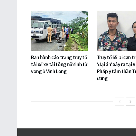
Ban hành cáo trạng truy tố
Truy tố 65 bị can t
tài xế xe tải tông nữ sinh tử
‘đại án’ xảy ra tại 
vong ở Vĩnh Long
Pháp y tâm thần T
ương