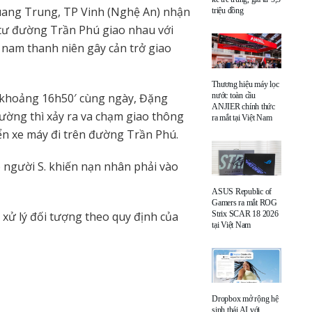
uang Trung, TP Vinh (Nghệ An) nhận
triệu đồng
ã tư đường Trần Phú giao nhau với
am thanh niên gây cản trở giao
Thương hiệu máy lọc
o khoảng 16h50′ cùng ngày, Đặng
nước toàn cầu
ANJIER chính thức
ường thì xảy ra va chạm giao thông
ra mắt tại Việt Nam
ển xe máy đi trên đường Trần Phú.
 người S. khiến nạn nhân phải vào
ASUS Republic of
Gamers ra mắt ROG
 xử lý đối tượng theo quy định của
Strix SCAR 18 2026
tại Việt Nam
Dropbox mở rộng hệ
sinh thái AI với