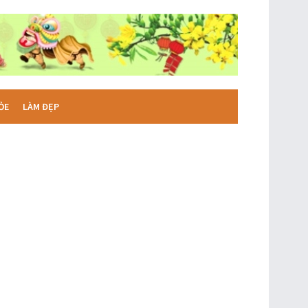
ỎE
LÀM ĐẸP