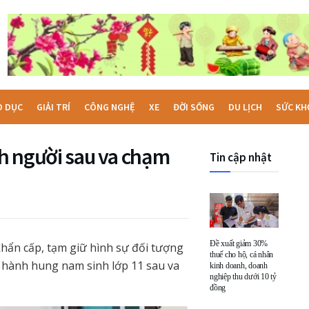
O DỤC
GIẢI TRÍ
CÔNG NGHỆ
XE
ĐỜI SỐNG
DU LỊCH
SỨC KH
h người sau va chạm
Tin cập nhật
Đề xuất giảm 30%
khẩn cấp, tạm giữ hình sự đối tượng
thuế cho hộ, cá nhân
 hành hung nam sinh lớp 11 sau va
kinh doanh, doanh
nghiệp thu dưới 10 tỷ
đồng