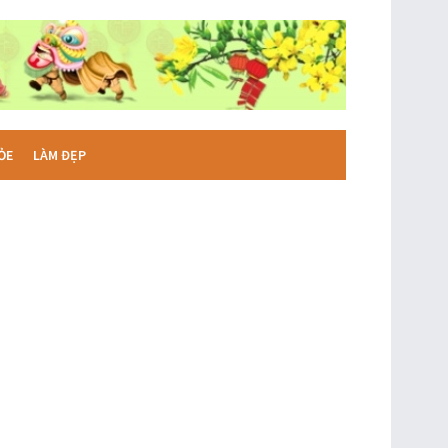
ỎE
LÀM ĐẸP