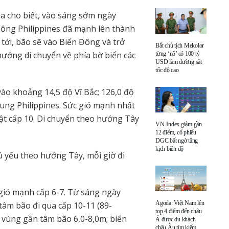
a cho biết, vào sáng sớm ngày
 Đông Philippines đã mạnh lên thành
 tới, bão sẽ vào Biển Đông và trở
Bắt chủ tịch Mekolor
hướng di chuyển về phía bờ biển các
từng ‘nổ’ có 100 tỷ
USD làm đường sắt
tốc độ cao
 vào khoảng 14,5 độ Vĩ Bắc; 126,0 độ
ung Philippines. Sức gió mạnh nhất
ật cấp 10. Di chuyển theo hướng Tây
VN-Index giảm gần
12 điểm, cổ phiếu
DGC bất ngờ tăng
kịch biên độ
ủ yếu theo hướng Tây, mỗi giờ đi
gió mạnh cấp 6-7. Từ sáng ngày
Agoda: Việt Nam lên
tâm bão đi qua cấp 10-11 (89-
top 4 điểm đến châu
, vùng gần tâm bão 6,0-8,0m; biển
Á được du khách
châu Âu tìm kiếm