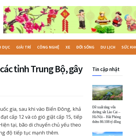
O DỤC
GIẢI TRÍ
CÔNG NGHỆ
XE
ĐỜI SỐNG
DU LỊCH
SỨC KH
các tỉnh Trung Bộ, gây
Tin cập nhật
Đề xuất tăng vốn
ốc gia, sau khi vào Biển Đông, khả
đường sắt Lào Cai –
t cấp 12 và có gió giật cấp 15, tiếp
Hà Nội – Hải Phòng
thêm 86.108 tỷ đồng
Hiện tại, bão di chuyển chủ yếu theo
ng độ tiếp tục mạnh thêm.