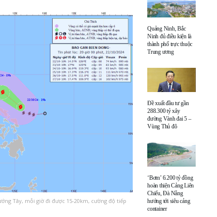
Quảng Ninh, Bắc
Ninh đủ điều kiện là
thành phố trực thuộc
Trung ương
Đề xuất đầu tư gần
288.300 tỷ xây
đường Vành đai 5 –
Vùng Thủ đô
‘Bơm’ 6.200 tỷ đồng
hoàn thiện Cảng Liên
Chiểu, Đà Nẵng
ướng Tây, mỗi giờ đi được 15-20km, cường độ tiếp
hướng tới siêu cảng
container