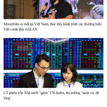
Moonfolks ra mắt tại Việt Nam, thúc đẩy hành trình các thương hiệu
Việt vươn tầm ASEAN
Cổ phiếu vốn Nhà nước ‘gánh’ VN-Index, thị trường ‘xanh vỏ, đỏ
lòng’