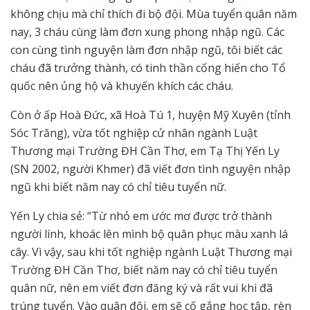
không chịu mà chỉ thích đi bộ đội. Mùa tuyển quân năm
nay, 3 cháu cùng làm đơn xung phong nhập ngũ. Các
con cùng tình nguyện làm đơn nhập ngũ, tôi biết các
cháu đã trưởng thành, có tinh thần cống hiến cho Tổ
quốc nên ủng hộ và khuyến khích các cháu.
Còn ở ấp Hoà Đức, xã Hoà Tú 1, huyện Mỹ Xuyên (tỉnh
Sóc Trăng), vừa tốt nghiệp cử nhân ngành Luật
Thương mại Trường ĐH Cần Thơ, em Tạ Thị Yến Ly
(SN 2002, người Khmer) đã viết đơn tình nguyện nhập
ngũ khi biết năm nay có chỉ tiêu tuyển nữ.
Yến Ly chia sẻ: “Từ nhỏ em ước mơ được trở thành
người lính, khoác lên mình bộ quân phục màu xanh lá
cây. Vì vậy, sau khi tốt nghiệp ngành Luật Thương mại
Trường ĐH Cần Thơ, biết năm nay có chỉ tiêu tuyển
quân nữ, nên em viết đơn đăng ký và rất vui khi đã
trúng tuyển. Vào quân đội, em sẽ cố gắng học tập, rèn