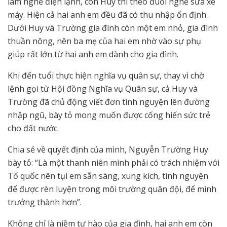
làm nghề điện lạnh, còn Huy thì theo đuổi nghề sửa xe
máy. Hiện cả hai anh em đều đã có thu nhập ổn định.
Dưới Huy và Trường gia đình còn một em nhỏ, gia đình
thuần nông, nên ba mẹ của hai em nhờ vào sự phụ
giúp rất lớn từ hai anh em dành cho gia đình.
Khi đến tuổi thực hiện nghĩa vụ quân sự, thay vì chờ
lệnh gọi từ Hội đồng Nghĩa vụ Quân sự, cả Huy và
Trường đã chủ động viết đơn tình nguyện lên đường
nhập ngũ, bày tỏ mong muốn được cống hiến sức trẻ
cho đất nước.
Chia sẻ về quyết định của mình, Nguyễn Trường Huy
bày tỏ: “Là một thanh niên mình phải có trách nhiệm với
Tổ quốc nên tụi em sẵn sàng, xung kích, tình nguyện
để được rèn luyện trong môi trường quân đội, để mình
trưởng thành hơn”.
Không chỉ là niềm tự hào của gia đình, hai anh em còn