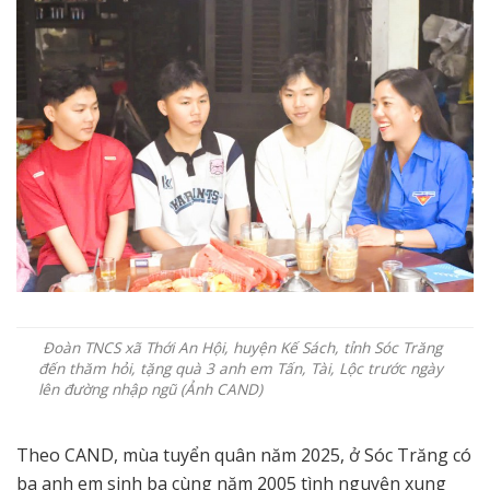
Đoàn TNCS xã Thới An Hội, huyện Kế Sách, tỉnh Sóc Trăng
đến thăm hỏi, tặng quà 3 anh em Tấn, Tài, Lộc trước ngày
lên đường nhập ngũ (Ảnh CAND)
Theo CAND, mùa tuyển quân năm 2025, ở Sóc Trăng có
ba anh em sinh ba cùng năm 2005 tình nguyện xung