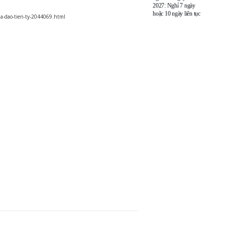
2027: Nghỉ 7 ngày
hoặc 10 ngày liên tục
ua-dao-tien-ty-2044069.html