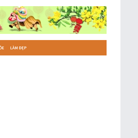
ỎE
LÀM ĐẸP