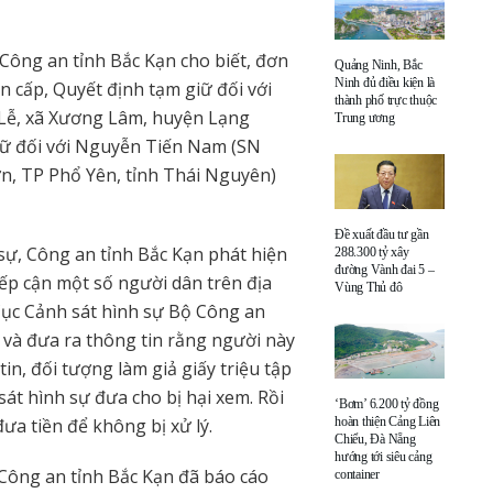
 Công an tỉnh Bắc Kạn cho biết, đơn
Quảng Ninh, Bắc
Ninh đủ điều kiện là
n cấp, Quyết định tạm giữ đối với
thành phố trực thuộc
 Lễ, xã Xương Lâm, huyện Lạng
Trung ương
giữ đối với Nguyễn Tiến Nam (SN
ơn, TP Phổ Yên, tỉnh Thái Nguyên)
Đề xuất đầu tư gần
sự, Công an tỉnh Bắc Kạn phát hiện
288.300 tỷ xây
đường Vành đai 5 –
ếp cận một số người dân trên địa
Vùng Thủ đô
i Cục Cảnh sát hình sự Bộ Công an
 và đưa ra thông tin rằng người này
in, đối tượng làm giả giấy triệu tập
át hình sự đưa cho bị hại xem. Rồi
‘Bơm’ 6.200 tỷ đồng
đưa tiền để không bị xử lý.
hoàn thiện Cảng Liên
Chiểu, Đà Nẵng
hướng tới siêu cảng
 Công an tỉnh Bắc Kạn đã báo cáo
container