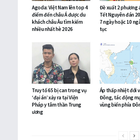
Agoda: Việt Nam lên top 4
Đề xuất 2 phương 
điểm đến châu Á được du
Tết Nguyên đán 20
khách châu Âu tìm kiếm
7 ngày hoặc 10 ngà
nhiều nhất hè 2026
tục
Truy tố 65 bị can trong vụ
Áp thấp nhiệt đới 
‘đại án’ xảy ra tại Viện
Đông, tác động m
Pháp y tâm thần Trung
vùng biển phía Đ
ương