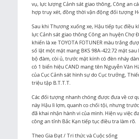
vụ, lực lượng Cảnh sát giao thông, Công an các
hợp truy xét, đồng thời vận động đối tượng H
Sau khi Thương xuống xe, Hậu tiếp tục điều kh
lực Cảnh sát giao thông Công an huyện Chợ Đ
khiển là xe TOYOTA FOTUNER màu trắng được 
số lật một mặt mang BKS 98A-422.72 mặt sau l
bộ đàm, còi ủ, trước mặt kính có đèn nháy dàn
có 1 biển hiệu CAND mang tên Nguyễn Văn Hậu,
của Cục Cảnh sát hình sự do Cục trưởng, Thiế
triệu tập B.T.T.T.
Các đối tượng nhanh chóng được đưa về cơ qu
này Hậu lì lợm, quanh co chối tội, nhưng trư
đã khai nhận hành vi của mình. Hiện vụ việc đ
công an tỉnh Bắc Kạn tiếp tục điều tra làm rõ.
Theo Gia Đạt / Tri thức và Cuộc sống