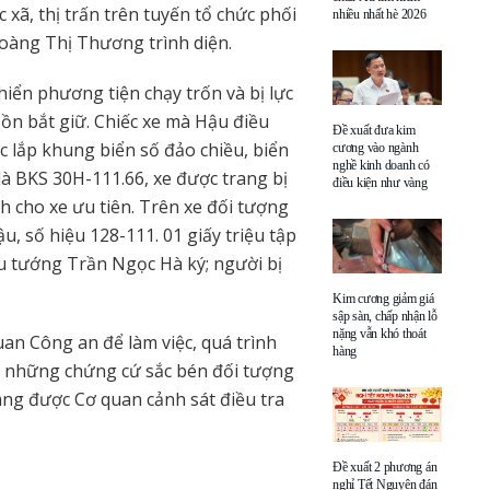
 xã, thị trấn trên tuyến tổ chức phối
nhiều nhất hè 2026
oàng Thị Thương trình diện.
iển phương tiện chạy trốn và bị lực
ồn bắt giữ. Chiếc xe mà Hậu điều
Đề xuất đưa kim
lắp khung biển số đảo chiều, biển
cương vào ngành
nghề kinh doanh có
à BKS 30H-111.66, xe được trang bị
điều kiện như vàng
h cho xe ưu tiên. Trên xe đối tượng
 số hiệu 128-111. 01 giấy triệu tập
u tướng Trần Ngọc Hà ký; người bị
Kim cương giảm giá
sập sàn, chấp nhận lỗ
nặng vẫn khó thoát
an Công an để làm việc, quá trình
hàng
ớc những chứng cứ sắc bén đối tượng
ang được Cơ quan cảnh sát điều tra
Đề xuất 2 phương án
nghỉ Tết Nguyên đán