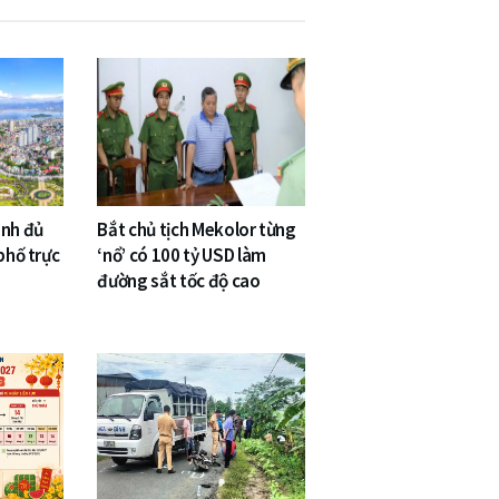
inh đủ
Bắt chủ tịch Mekolor từng
phố trực
‘nổ’ có 100 tỷ USD làm
đường sắt tốc độ cao