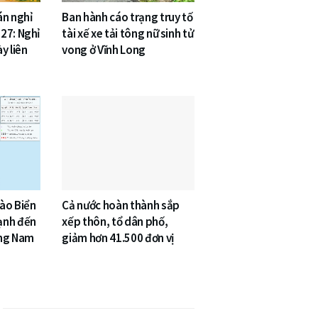
án nghỉ
Ban hành cáo trạng truy tố
27: Nghỉ
tài xế xe tải tông nữ sinh tử
y liên
vong ở Vĩnh Long
vào Biển
Cả nước hoàn thành sắp
ạnh đến
xếp thôn, tổ dân phố,
ông Nam
giảm hơn 41.500 đơn vị