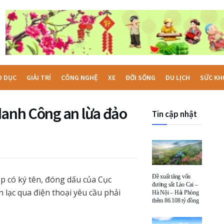
O DỤC
GIẢI TRÍ
CÔNG NGHỆ
XE
ĐỜI SỐNG
DU LỊCH
SỨC KH
danh Công an lừa đảo
Tin cập nhật
Đề xuất tăng vốn
tập có ký tên, đóng dấu của Cục
đường sắt Lào Cai –
n lạc qua điện thoại yêu cầu phải
Hà Nội – Hải Phòng
thêm 86.108 tỷ đồng