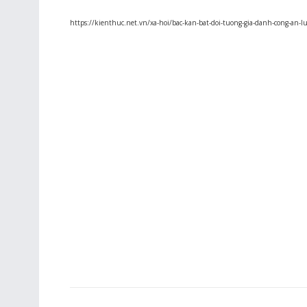
https://kienthuc.net.vn/xa-hoi/bac-kan-bat-doi-tuong-gia-danh-cong-an-l