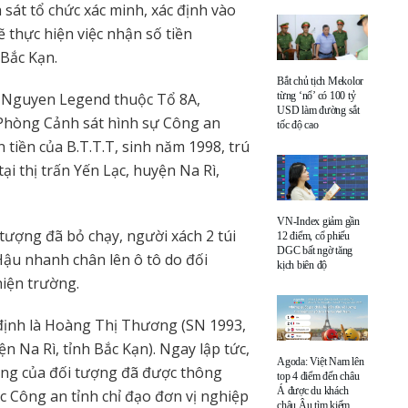
 sát tổ chức xác minh, xác định vào
 thực hiện việc nhận số tiền
 Bắc Kạn.
Bắt chủ tịch Mekolor
g Nguyen Legend thuộc Tổ 8A,
từng ‘nổ’ có 100 tỷ
USD làm đường sắt
 Phòng Cảnh sát hình sự Công an
tốc độ cao
tiền của B.T.T.T, sinh năm 1998, trú
ại thị trấn Yến Lạc, huyện Na Rì,
VN-Index giảm gần
 tượng đã bỏ chạy, người xách 2 túi
12 điểm, cổ phiếu
DGC bất ngờ tăng
ậu nhanh chân lên ô tô do đối
kịch biên độ
iện trường.
định là Hoàng Thị Thương (SN 1993,
ện Na Rì, tỉnh Bắc Kạn). Ngay lập tức,
Agoda: Việt Nam lên
ạng của đối tượng đã được thông
top 4 điểm đến châu
Á được du khách
 Công an tỉnh chỉ đạo đơn vị nghiệp
châu Âu tìm kiếm