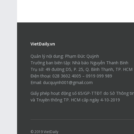
VietDaily.vn
Quản lý nội dung: Phạm Đức Quỳnh
Trưởng ban biên tập: Nhà báo Nguyễn Thanh Bình
Trụ sở: 49 đường D5, P. 25, Q. Bình Thạnh, TP. HCM
Điện thoại: 028 3602 4005 – 0919 099 989
Email: ducquynh001@gmail.com
Giấy phép hoạt động số 65/GP-TTĐT do Sở Thông ti
và Truyền thông TP. HCM cấp ngày 4-10-2019
© 2019
VietDaily