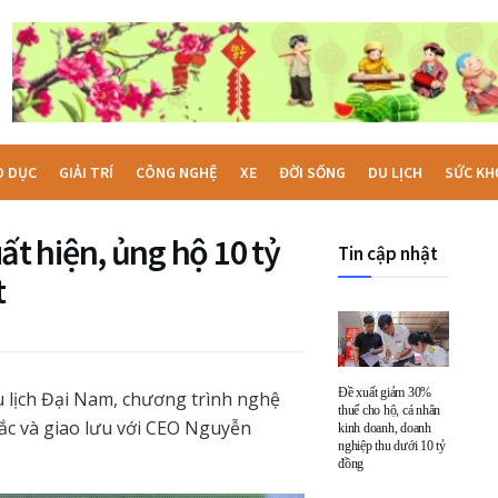
O DỤC
GIẢI TRÍ
CÔNG NGHỆ
XE
ĐỜI SỐNG
DU LỊCH
SỨC KH
 hiện, ủng hộ 10 tỷ
Tin cập nhật
t
Đề xuất giảm 30%
u lịch Đại Nam, chương trình nghệ
thuế cho hộ, cá nhân
ắc và giao lưu với CEO Nguyễn
kinh doanh, doanh
nghiệp thu dưới 10 tỷ
đồng