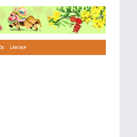
ỎE
LÀM ĐẸP