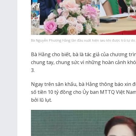
Bà Nguyễn Phương Hằng lần đầu xuất hiện sau khi được trả tự do.
Bà Hằng cho biết, bà là tác giả của chương t
chung tay, chung sức vì những hoàn cảnh khó 
3.
Ngay trên sân khấu, bà Hằng thông báo xin 
số tiền 10 tỷ đồng cho Ủy ban MTTQ Việt N
bởi lũ lụt.