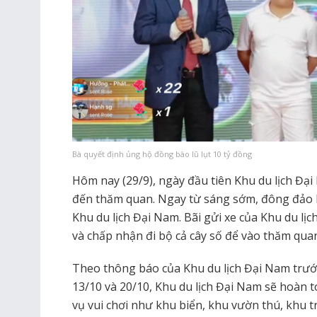
Bà quyết định ủng hộ đồng bào lũ lụt 10 tỷ đồng
Hôm nay (29/9), ngày đầu tiên Khu du lịch Đạ
đến thăm quan. Ngay từ sáng sớm, đông đảo k
Khu du lịch Đại Nam. Bãi gửi xe của Khu du lịch
và chấp nhận đi bộ cả cây số để vào thăm qua
Theo thông báo của Khu du lịch Đại Nam trước
13/10 và 20/10, Khu du lịch Đại Nam sẽ hoàn t
vụ vui chơi như khu biển, khu vườn thú, khu t