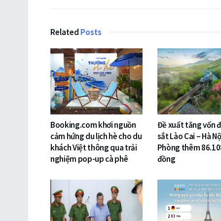
Related
Posts
Booking.com khơi nguồn
Đề xuất tăng vốn 
cảm hứng du lịch hè cho du
sắt Lào Cai – Hà Nộ
khách Việt thông qua trải
Phòng thêm 86.10
nghiệm pop-up cà phê
đồng