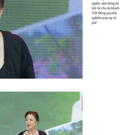
nguồn cảm hứng du
lịch hè cho du khách
Việt thông qua trải
nghiệm pop-up cà
phê