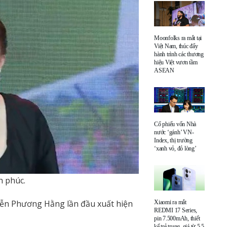
Moonfolks ra mắt tại
Việt Nam, thúc đẩy
hành trình các thương
hiệu Việt vươn tầm
ASEAN
Cổ phiếu vốn Nhà
nước ‘gánh’ VN-
Index, thị trường
‘xanh vỏ, đỏ lòng’
h phúc.
yễn Phương Hằng lần đầu xuất hiện
Xiaomi ra mắt
REDMI 17 Series,
pin 7.500mAh, thiết
kế trẻ trung, giá từ 5,5