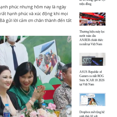
triệu đồng
 hạnh phúc nhưng hôm nay là ngày
 rất hạnh phúc và xúc động khi mọi
à gửi lời cảm ơn chân thành đến tất
Thương hiệu máy lọc
nước toàn cầu
ANJIER chính thức
ra mắt tại Việt Nam
ASUS Republic of
Gamers ra mắt ROG
Strix SCAR 18 2026
tại Việt Nam
Dropbox mở rộng hệ
sinh thái AI với