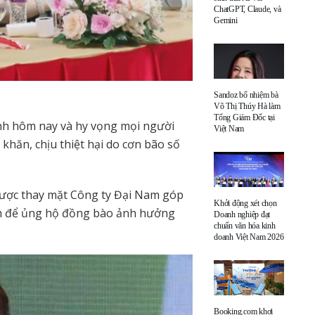
ChatGPT, Claude, và
Gemini
Sandoz bổ nhiệm bà
Võ Thị Thúy Hà làm
Tổng Giám Đốc tại
rình hôm nay và hy vọng mọi người
Việt Nam
khăn, chịu thiệt hại do cơn bão số
được thay mặt Công ty Đại Nam góp
Khởi động xét chọn
am để ủng hộ đồng bào ảnh hưởng
Doanh nghiệp đạt
chuẩn văn hóa kinh
doanh Việt Nam 2026
Booking.com khơi