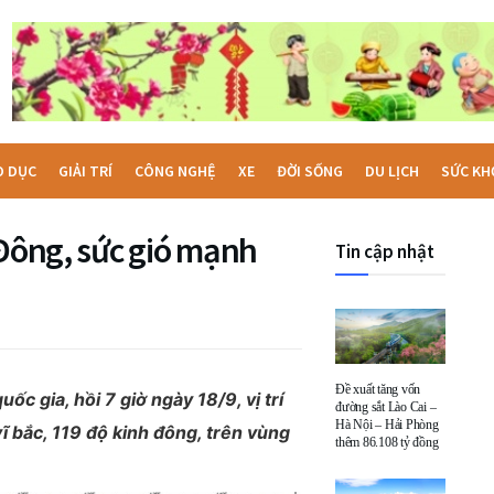
O DỤC
GIẢI TRÍ
CÔNG NGHỆ
XE
ĐỜI SỐNG
DU LỊCH
SỨC KH
 Đông, sức gió mạnh
Tin cập nhật
Đề xuất tăng vốn
c gia, hồi 7 giờ ngày 18/9, vị trí
đường sắt Lào Cai –
Hà Nội – Hải Phòng
ĩ bắc, 119 độ kinh đông, trên vùng
thêm 86.108 tỷ đồng