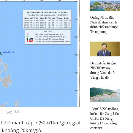
Quảng Ninh, Bắc
Ninh đủ điều kiện là
thành phố trực thuộc
Trung ương
Đề xuất đầu tư gần
288.300 tỷ xây
đường Vành đai 5 –
Vùng Thủ đô
‘Bơm’ 6.200 tỷ đồng
iờ ngày 18/9.
hoàn thiện Cảng Liên
Chiểu, Đà Nẵng
 đới mạnh cấp 7 (50-61km/giờ), giật
hướng tới siêu cảng
container
độ khoảng 20km/giờ.