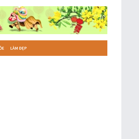
ỎE
LÀM ĐẸP