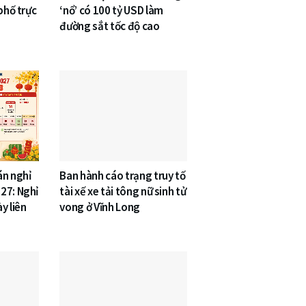
phố trực
‘nổ’ có 100 tỷ USD làm
đường sắt tốc độ cao
án nghỉ
Ban hành cáo trạng truy tố
27: Nghỉ
tài xế xe tải tông nữ sinh tử
y liên
vong ở Vĩnh Long