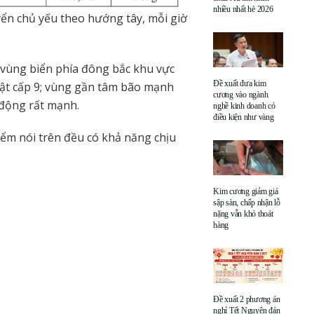
nhiều nhất hè 2026
yển chủ yếu theo hướng tây, mỗi giờ
 vùng biển phía đông bắc khu vực
Đề xuất đưa kim
iật cấp 9; vùng gần tâm bão mạnh
cương vào ngành
n động rất mạnh.
nghề kinh doanh có
điều kiện như vàng
ểm nói trên đều có khả năng chịu
Kim cương giảm giá
sập sàn, chấp nhận lỗ
nặng vẫn khó thoát
hàng
Đề xuất 2 phương án
nghỉ Tết Nguyên đán