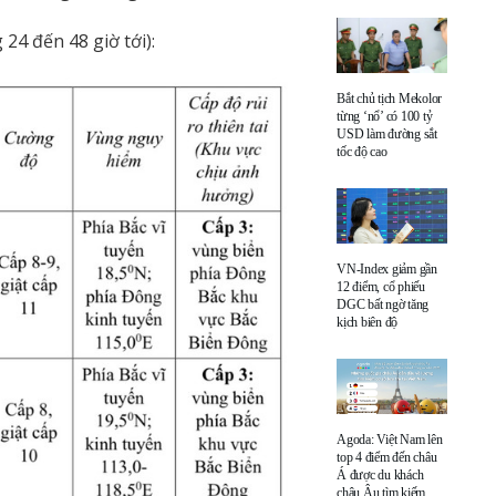
24 đến 48 giờ tới):
Bắt chủ tịch Mekolor
từng ‘nổ’ có 100 tỷ
USD làm đường sắt
tốc độ cao
VN-Index giảm gần
12 điểm, cổ phiếu
DGC bất ngờ tăng
kịch biên độ
Agoda: Việt Nam lên
top 4 điểm đến châu
Á được du khách
châu Âu tìm kiếm