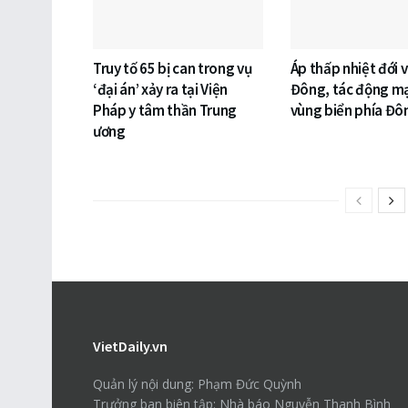
Truy tố 65 bị can trong vụ
Áp thấp nhiệt đới 
‘đại án’ xảy ra tại Viện
Đông, tác động m
Pháp y tâm thần Trung
vùng biển phía Đ
ương
VietDaily.vn
Quản lý nội dung: Phạm Đức Quỳnh
Trưởng ban biên tập: Nhà báo Nguyễn Thanh Bình