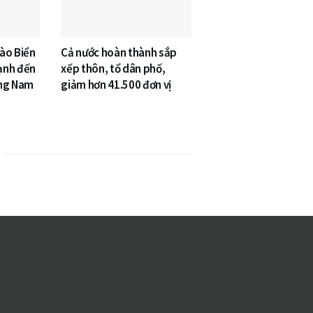
vào Biển
Cả nước hoàn thành sắp
ạnh đến
xếp thôn, tổ dân phố,
ông Nam
giảm hơn 41.500 đơn vị