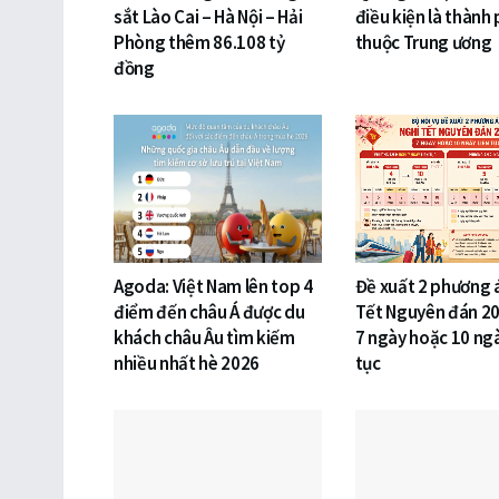
sắt Lào Cai – Hà Nội – Hải
điều kiện là thành 
Phòng thêm 86.108 tỷ
thuộc Trung ương
đồng
Agoda: Việt Nam lên top 4
Đề xuất 2 phương 
điểm đến châu Á được du
Tết Nguyên đán 20
khách châu Âu tìm kiếm
7 ngày hoặc 10 ngà
nhiều nhất hè 2026
tục