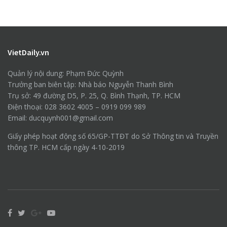
VietDaily.vn
Quản lý nội dung: Phạm Đức Quỳnh
Trưởng ban biên tập: Nhà báo Nguyễn Thanh Bình
Trụ sở: 49 đường D5, P. 25, Q. Bình Thạnh, TP. HCM
Điện thoại: 028 3602 4005 – 0919 099 989
Email: ducquynh001@gmail.com
Giấy phép hoạt động số 65/GP-TTĐT do Sở Thông tin và Truyền
thông TP. HCM cấp ngày 4-10-2019