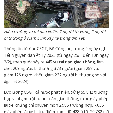
Hiện trường vụ tai nạn khiến 7 người tử vong, 2 người
bị thương ở Nam Định xảy ra trong dịp Tết.
Thông tin từ Cục CSGT, Bộ Công an, trong 9 ngày nghỉ
Tết Nguyên đán Ất Tỵ 2025 (từ ngày 25/1 đến 10h ngày
2/2), toàn quốc xảy ra 445 vụ
tai nạn giao thông
, làm
chết 209 người, bị thương 373 người (giảm 258 vụ,
giảm 126 người chết, giảm 232 người bị thương so với
dịp Tết 2024).
Lực lượng CSGT cả nước phát hiện, xử lý 55.842 trường
hợp vi phạm trật tự an toàn giao thông, tước giấy phép
lái xe, chứng chỉ chuyên môn 2.985 trường hợp, 7.035
giấy phép lái xe bị trừ điểm, tạm giữ 428 ô tô, 20.782 mô