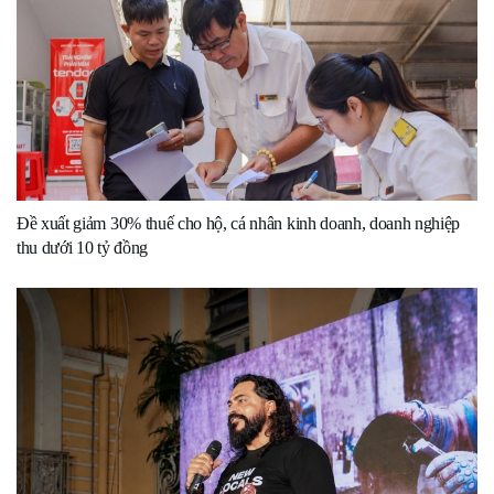
Đề xuất giảm 30% thuế cho hộ, cá nhân kinh doanh, doanh nghiệp
thu dưới 10 tỷ đồng