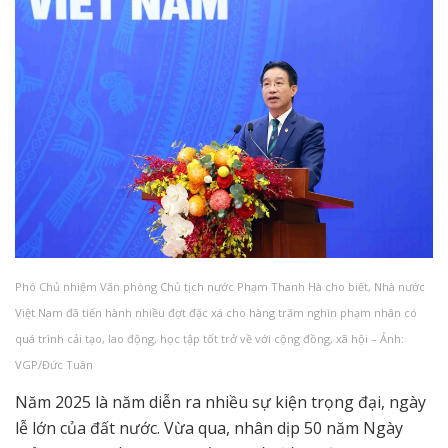
Phó Chủ nhiệm Văn phòng Chủ tịch nước Phạm Thanh Hà cho biết, Nhà nước
Việt Nam đã tiến hành nhiều đợt đặc xá cho hàng trăm nghìn phạm nhân có
quá trình cải tạo, lao động, học tập tốt trở về với cộng đồng, xã hội – Ảnh:
VGP/Đức Tuân
Năm 2025 là năm diễn ra nhiều sự kiện trọng đại, ngày
lễ lớn của đất nước. Vừa qua, nhân dịp 50 năm Ngày