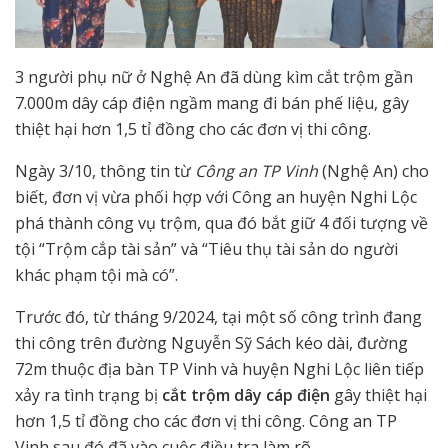
3 người phụ nữ ở Nghệ An đã dùng kìm cắt trộm gần
7.000m dây cáp điện ngầm mang đi bán phế liệu, gây
thiệt hại hơn 1,5 tỉ đồng cho các đơn vị thi công.
Ngày 3/10, thông tin từ
Công an TP Vinh
(Nghệ An) cho
biết, đơn vị vừa phối hợp với Công an huyện Nghi Lộc
phá thành công vụ trộm, qua đó bắt giữ 4 đối tượng về
tội “Trộm cắp tài sản” và “Tiêu thụ tài sản do người
khác phạm tội mà có”.
Trước đó, từ tháng 9/2024, tại một số công trình đang
thi công trên đường Nguyễn Sỹ Sách kéo dài, đường
72m thuộc địa bàn TP Vinh và huyện Nghi Lộc liên tiếp
xảy ra tình trạng bị
cắt trộm dây cáp điện
gây thiệt hại
hơn 1,5 tỉ đồng cho các đơn vị thi công. Công an TP
Vinh sau đó đã vào cuộc điều tra làm rõ.