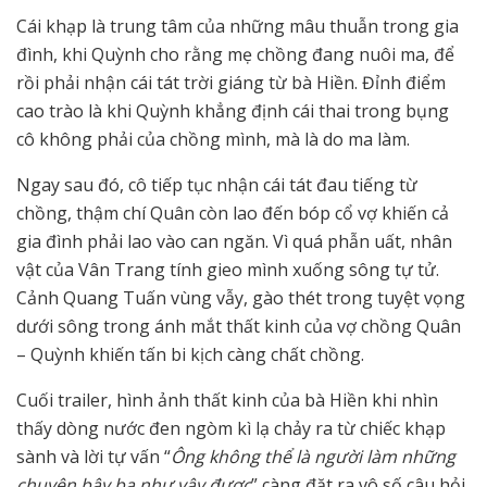
Cái khạp là trung tâm của những mâu thuẫn trong gia
đình, khi Quỳnh cho rằng mẹ chồng đang nuôi ma, để
rồi phải nhận cái tát trời giáng từ bà Hiền. Đỉnh điểm
cao trào là khi Quỳnh khẳng định cái thai trong bụng
cô không phải của chồng mình, mà là do ma làm.
Ngay sau đó, cô tiếp tục nhận cái tát đau tiếng từ
chồng, thậm chí Quân còn lao đến bóp cổ vợ khiến cả
gia đình phải lao vào can ngăn. Vì quá phẫn uất, nhân
vật của Vân Trang tính gieo mình xuống sông tự tử.
Cảnh Quang Tuấn vùng vẫy, gào thét trong tuyệt vọng
dưới sông trong ánh mắt thất kinh của vợ chồng Quân
– Quỳnh khiến tấn bi kịch càng chất chồng.
Cuối trailer, hình ảnh thất kinh của bà Hiền khi nhìn
thấy dòng nước đen ngòm kì lạ chảy ra từ chiếc khạp
sành và lời tự vấn “
Ông không thể là người làm những
chuyện bậy bạ như vậy được
” càng đặt ra vô số câu hỏi