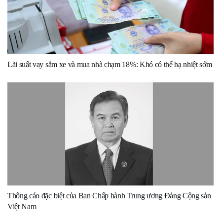
Lãi suất vay sắm xe và mua nhà chạm 18%: Khó có thể hạ nhiệt sớm
Thông cáo đặc biệt của Ban Chấp hành Trung ương Đảng Cộng sản
Việt Nam