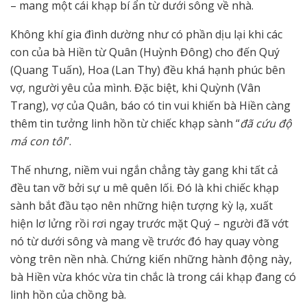
– mang một cái khạp bí ẩn từ dưới sông về nhà.
Không khí gia đình dường như có phần dịu lại khi các
con của bà Hiền từ Quân (Huỳnh Đông) cho đến Quý
(Quang Tuấn), Hoa (Lan Thy) đều khá hạnh phúc bên
vợ, người yêu của mình. Đặc biệt, khi Quỳnh (Vân
Trang), vợ của Quân, báo có tin vui khiến bà Hiền càng
thêm tin tưởng linh hồn từ chiếc khạp sành “
đã cứu độ
má con tôi
”.
Thế nhưng, niềm vui ngắn chẳng tày gang khi tất cả
đều tan vỡ bởi sự u mê quên lối. Đó là khi chiếc khạp
sành bắt đầu tạo nên những hiện tượng kỳ lạ, xuất
hiện lơ lửng rồi rơi ngay trước mặt Quý – người đã vớt
nó từ dưới sông và mang về trước đó hay quay vòng
vòng trên nền nhà. Chứng kiến những hành động này,
bà Hiền vừa khóc vừa tin chắc là trong cái khạp đang có
linh hồn của chồng bà.