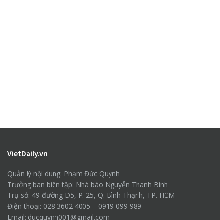
VietDaily.vn
Quản lý nội dung: Phạm Đức Quỳnh
Trưởng ban biên tập: Nhà báo Nguyễn Thanh Bình
Trụ sở: 49 đường D5, P. 25, Q. Bình Thạnh, TP. HCM
Điện thoại: 028 3602 4005 – 0919 099 989
Email: ducquynh001@gmail.com