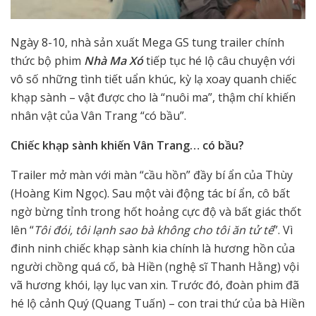
Ngày 8-10, nhà sản xuất Mega GS tung trailer chính
thức bộ phim
Nhà Ma Xó
tiếp tục hé lộ câu chuyện với
vô số những tình tiết uẩn khúc, kỳ lạ xoay quanh chiếc
khạp sành – vật được cho là “nuôi ma”, thậm chí khiến
nhân vật của Vân Trang “có bầu”.
Chiếc khạp sành khiến Vân Trang… có bầu?
Trailer mở màn với màn “cầu hồn” đầy bí ẩn của Thùy
(Hoàng Kim Ngọc). Sau một vài động tác bí ẩn, cô bất
ngờ bừng tỉnh trong hốt hoảng cực độ và bất giác thốt
lên “
Tôi đói, tôi lạnh sao bà không cho tôi ăn tử tế
”. Vì
đinh ninh chiếc khạp sành kia chính là hương hồn của
người chồng quá cố, bà Hiền (nghệ sĩ Thanh Hằng) vội
vã hương khói, lạy lục van xin. Trước đó, đoàn phim đã
hé lộ cảnh Quý (Quang Tuấn) – con trai thứ của bà Hiền