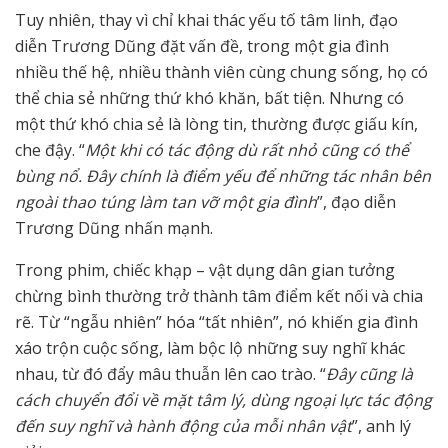
Tuy nhiên, thay vì chỉ khai thác yếu tố tâm linh, đạo
diễn Trương Dũng đặt vấn đề, trong một gia đình
nhiều thế hệ, nhiều thành viên cùng chung sống, họ có
thể chia sẻ những thứ khó khăn, bất tiện. Nhưng có
một thứ khó chia sẻ là lòng tin, thường được giấu kín,
che đậy. “
Một khi có tác động dù rất nhỏ cũng có thể
bùng nổ. Đây chính là điểm yếu để những tác nhân bên
ngoài thao túng làm tan vỡ một gia đình
”, đạo diễn
Trương Dũng nhấn mạnh.
Trong phim, chiếc khạp – vật dụng dân gian tưởng
chừng bình thường trở thành tâm điểm kết nối và chia
rẽ. Từ “ngẫu nhiên” hóa “tất nhiên”, nó khiến gia đình
xáo trộn cuộc sống, làm bộc lộ những suy nghĩ khác
nhau, từ đó đẩy mâu thuẫn lên cao trào. “
Đây cũng là
cách chuyển đổi về mặt tâm lý, dùng ngoại lực tác động
đến suy nghĩ và hành động của mỗi nhân vật
”, anh lý