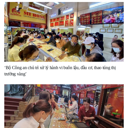
‘Bộ Công an chủ trì xử lý hành vi buôn lậu, đầu cơ, thao túng thị
trường vàng’