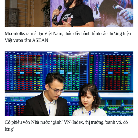
Moonfolks ra mắt tại Việt Nam, thúc đẩy hành trình các thương hiệu
Việt vươn tầm ASEAN
Cổ phiếu vốn Nhà nước ‘gánh’ VN-Index, thị trường ‘xanh vỏ, đỏ
lòng’