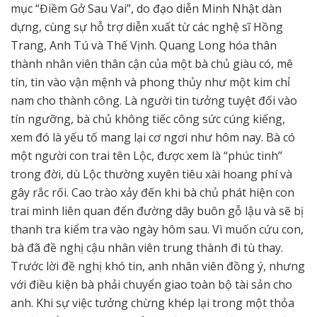
mục “Điềm Gở Sau Vai”, do đạo diễn Minh Nhật dàn
dựng, cùng sự hỗ trợ diễn xuất từ các nghệ sĩ Hồng
Trang, Anh Tú và Thế Vịnh. Quang Long hóa thân
thành nhân viên thân cận của một bà chủ giàu có, mê
tín, tin vào vận mệnh và phong thủy như một kim chỉ
nam cho thành công. Là người tin tưởng tuyệt đối vào
tín ngưỡng, bà chủ không tiếc công sức cúng kiếng,
xem đó là yếu tố mang lại cơ ngơi như hôm nay. Bà có
một người con trai tên Lộc, được xem là “phúc tinh”
trong đời, dù Lộc thường xuyên tiêu xài hoang phí và
gây rắc rối. Cao trào xảy đến khi bà chủ phát hiện con
trai mình liên quan đến đường dây buôn gỗ lậu và sẽ bị
thanh tra kiểm tra vào ngày hôm sau. Vì muốn cứu con,
bà đã đề nghị cậu nhân viên trung thành đi tù thay.
Trước lời đề nghị khó tin, anh nhân viên đồng ý, nhưng
với điều kiện bà phải chuyển giao toàn bộ tài sản cho
anh. Khi sự việc tưởng chừng khép lại trong một thỏa