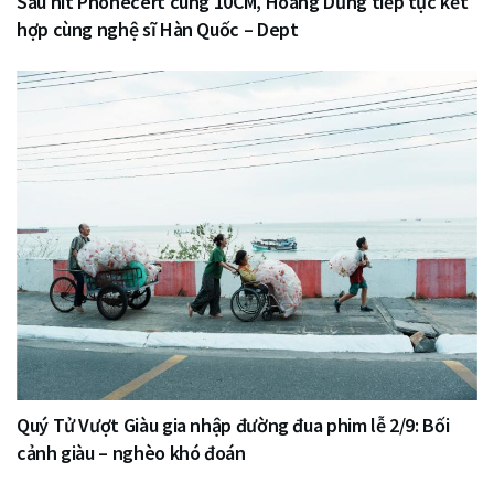
Sau hit Phonecert cùng 10CM, Hoàng Dũng tiếp tục kết
hợp cùng nghệ sĩ Hàn Quốc – Dept
Quý Tử Vượt Giàu gia nhập đường đua phim lễ 2/9: Bối
cảnh giàu – nghèo khó đoán