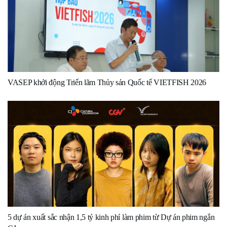
VASEP khởi động Triển lãm Thủy sản Quốc tế VIETFISH 2026
5 dự án xuất sắc nhận 1,5 tỷ kinh phí làm phim từ Dự án phim ngắn