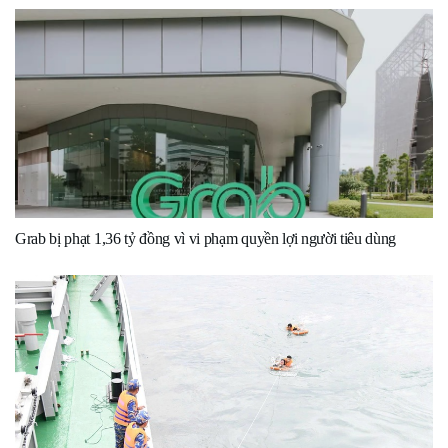
Grab bị phạt 1,36 tỷ đồng vì vi phạm quyền lợi người tiêu dùng