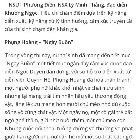
– NSƯT Phương Điền, NSX Lý Minh Thắng, đạo diễn
Khương Ngọc.
Tiêu chí chấm điểm dựa trên kỹ năng
diễn xuất, kỹ năng xử lý tình huống, cảm xúc truyền tải
của thí sinh chạm đến khán giả.
Phụng Hoàng – “Ngày Buồn”
Trong vòng thi này, nữ thí sinh đã mang đến tiết mục
“Ngày Buồn” một tiết mục ngắn đầy cảm xúc được đạo
diễn Ngọc Duyên dàn dựng, với sự hỗ trợ diễn xuất từ
diễn viên Quỳnh Hồ. Phụng Hoàng đã hóa thân thành
một người phụ nữ khắc khổ, nhặt ve chai mưu sinh,
nhưng lại mang trái tim nhân hậu yêu thương động
vật, lặng lẽ cưu mang hơn mười chú mèo nhỏ dù cuộc
sống vô cùng chật vật. Một ngày nọ, một cô gái trẻ bất
ngờ ghé thăm, gửi nhờ nuôi thêm một chú mèo con.
Những cuộc đối thoại tưởng chừng vô thưởng vô phạt
giữa hai người phụ nữ dần hé mở một sự thật bất ngờ.