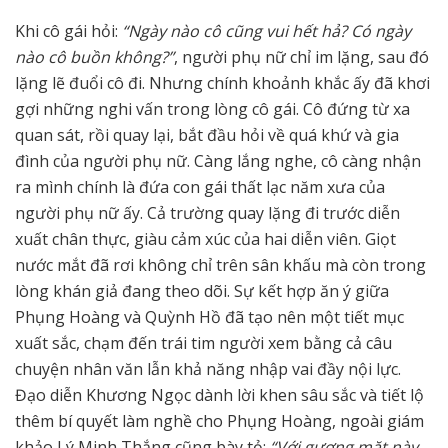
Khi cô gái hỏi:
“Ngày nào cô cũng vui hết hả? Có ngày
nào cô buồn không?”
, người phụ nữ chỉ im lặng, sau đó
lặng lẽ đuổi cô đi. Nhưng chính khoảnh khắc ấy đã khơi
gợi những nghi vấn trong lòng cô gái. Cô đứng từ xa
quan sát, rồi quay lại, bắt đầu hỏi về quá khứ và gia
đình của người phụ nữ. Càng lắng nghe, cô càng nhận
ra mình chính là đứa con gái thất lạc năm xưa của
người phụ nữ ấy. Cả trường quay lặng đi trước diễn
xuất chân thực, giàu cảm xúc của hai diễn viên. Giọt
nước mắt đã rơi không chỉ trên sân khấu mà còn trong
lòng khán giả đang theo dõi. Sự kết hợp ăn ý giữa
Phụng Hoàng và Quỳnh Hồ đã tạo nên một tiết mục
xuất sắc, chạm đến trái tim người xem bằng cả câu
chuyện nhân văn lẫn khả năng nhập vai đầy nội lực.
Đạo diễn Khương Ngọc dành lời khen sâu sắc và tiết lộ
thêm bí quyết làm nghề cho Phụng Hoàng, ngoài giám
khảo Lý Minh Thắng cũng bày tỏ:
“Với gương mặt này