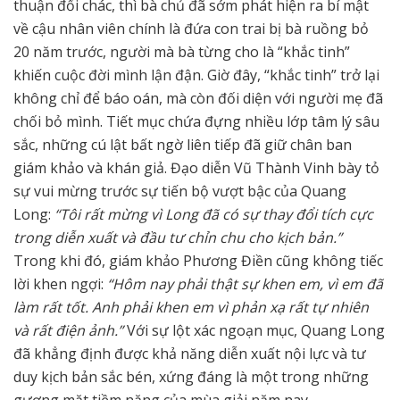
thuận đổi chác, thì bà chủ đã sớm phát hiện ra bí mật
về cậu nhân viên chính là đứa con trai bị bà ruồng bỏ
20 năm trước, người mà bà từng cho là “khắc tinh”
khiến cuộc đời mình lận đận. Giờ đây, “khắc tinh” trở lại
không chỉ để báo oán, mà còn đối diện với người mẹ đã
chối bỏ mình. Tiết mục chứa đựng nhiều lớp tâm lý sâu
sắc, những cú lật bất ngờ liên tiếp đã giữ chân ban
giám khảo và khán giả. Đạo diễn Vũ Thành Vinh bày tỏ
sự vui mừng trước sự tiến bộ vượt bậc của Quang
Long:
“Tôi rất mừng vì Long đã có sự thay đổi tích cực
trong diễn xuất và đầu tư chỉn chu cho kịch bản.”
Trong khi đó, giám khảo Phương Điền cũng không tiếc
lời khen ngợi:
“Hôm nay phải thật sự khen em, vì em đã
làm rất tốt. Anh phải khen em vì phản xạ rất tự nhiên
và rất điện ảnh.”
Với sự lột xác ngoạn mục, Quang Long
đã khẳng định được khả năng diễn xuất nội lực và tư
duy kịch bản sắc bén, xứng đáng là một trong những