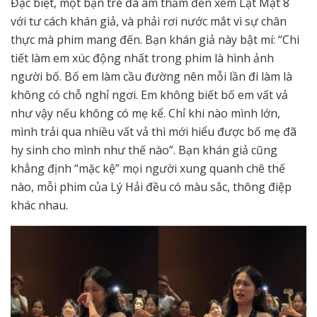
Đặc biệt, một bạn trẻ đã âm thầm đến xem Lật Mặt 8
với tư cách khán giả, và phải rơi nước mắt vì sự chân
thực mà phim mang đến. Bạn khán giả này bật mí: “Chi
tiết làm em xúc động nhất trong phim là hình ảnh
người bố. Bố em làm cầu đường nên mỗi lần đi làm là
không có chỗ nghỉ ngơi. Em không biết bố em vất vả
như vậy nếu không có mẹ kể. Chỉ khi nào mình lớn,
mình trải qua nhiều vất vả thì mới hiểu được bố mẹ đã
hy sinh cho mình như thế nào”. Bạn khán giả cũng
khẳng định “mặc kệ” mọi người xung quanh chê thế
nào, mỗi phim của Lý Hải đều có màu sắc, thông điệp
khác nhau.