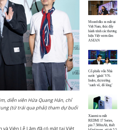
Moonfolks ra mắt tại
Việt Nam, thúc đẩy
hành trình các thương
hiệu Việt vươn tầm
ASEAN
Cổ phiếu vốn Nhà
nước ‘gánh’ VN-
Index, thị trường
‘xanh vỏ, đỏ lòng’
Lâm, diễn viên Hứa Quang Hán, chỉ
ung (từ trái qua phải) tham dự buổi
Xiaomi ra mắt
REDMI 17 Series,
pin 7.500mAh, thiết
 và Viên Lễ Lâm đã có mặt tại Việt
kế trẻ trung, giá từ 5,5