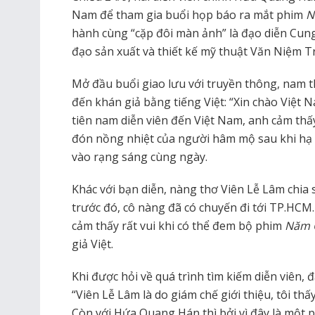
Nam để tham gia buổi họp báo ra mắt phim
N
hành cùng “cặp đôi màn ảnh” là đạo diễn Cung 
đạo sản xuất và thiết kế mỹ thuật Văn Niệm 
Mở đầu buổi giao lưu với truyền thông, nam 
đến khán giả bằng tiếng Việt: “Xin chào Việt N
tiên nam diễn viên đến Việt Nam, anh cảm thấ
đón nồng nhiệt của người hâm mộ sau khi hạ
vào rạng sáng cùng ngày.
Khác với bạn diễn, nàng thơ Viên Lễ Lâm chia 
trước đó, cô nàng đã có chuyến đi tới TP.HCM.
cảm thấy rất vui khi có thể đem bộ phim
Năm 
giả Việt.
Khi được hỏi về quá trình tìm kiếm diễn viên, 
“Viên Lễ Lâm là do giám chế giới thiệu, tôi thấy
Còn với Hứa Quang Hán thì bởi vì đây là một 