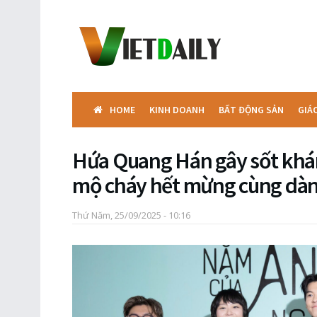
HOME
KINH DOANH
BẤT ĐỘNG SẢN
GIÁ
Hứa Quang Hán gây sốt khán
mộ cháy hết mừng cùng dàn
Thứ Năm, 25/09/2025 - 10:16