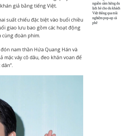
nguồn cảm hứng du
khán giả bằng tiếng Việt.
lịch hè cho du khách
Việt thông qua trải
nghiệm pop-up cà
 suất chiếu đặc biệt vào buổi chiều
phê
ổi giao lưu bao gồm các hoạt động
h cùng đoàn phim.
ờ đón nam thần Hứa Quang Hán và
iả mặc váy cô dâu, đeo khăn voan để
 dân”.