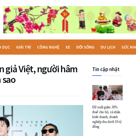
O DỤC
GIẢI TRÍ
CÔNG NGHỆ
XE
ĐỜI SỐNG
DU LỊCH
SỨC KH
 giả Việt, người hâm
Tin cập nhật
 sao
Đề xuất giảm 30%
thuế cho hộ, cá nhân
kinh doanh, doanh
nghiệp thu dưới 10 tỷ
đồng