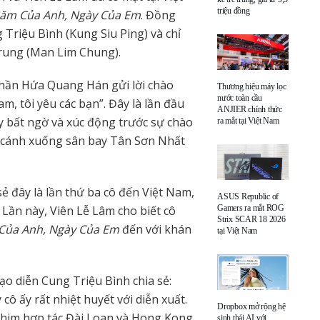
triệu đồng
ăm Của Anh, Ngày Của Em
. Đồng
Triệu Bình (Kung Siu Ping) và chỉ
Trung (Man Lim Chung).
thần Hứa Quang Hán gửi lời chào
Thương hiệu máy lọc
nước toàn cầu
am, tôi yêu các bạn”. Đây là lần đầu
ANJIER chính thức
y bất ngờ và xúc động trước sự chào
ra mắt tại Việt Nam
 cánh xuống sân bay Tân Sơn Nhất
sẻ đây là lần thứ ba cô đến Việt Nam,
ASUS Republic of
 Lần này, Viên Lễ Lâm cho biết cô
Gamers ra mắt ROG
Strix SCAR 18 2026
Của Anh, Ngày Của Em
đến với khán
tại Việt Nam
đạo diễn Cung Triệu Bình chia sẻ:
 cô ấy rất nhiệt huyết với diễn xuất.
Dropbox mở rộng hệ
phim hợp tác Đài Loan và Hong Kong.
sinh thái AI với