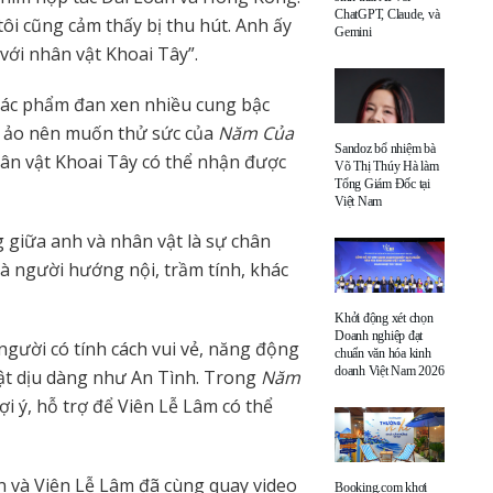
ChatGPT, Claude, và
ôi cũng cảm thấy bị thu hút. Anh ấy
Gemini
với nhân vật Khoai Tây”.
ác phẩm đan xen nhiều cung bậc
kỳ ảo nên muốn thử sức của
Năm Của
Sandoz bổ nhiệm bà
hân vật Khoai Tây có thể nhận được
Võ Thị Thúy Hà làm
Tổng Giám Đốc tại
Việt Nam
giữa anh và nhân vật là sự chân
à người hướng nội, trầm tính, khác
Khởi động xét chọn
Doanh nghiệp đạt
 người có tính cách vui vẻ, năng động
chuẩn văn hóa kinh
doanh Việt Nam 2026
ật dịu dàng như An Tình. Trong
Năm
i ý, hỗ trợ để Viên Lễ Lâm có thể
n và Viên Lễ Lâm đã cùng quay video
Booking.com khơi