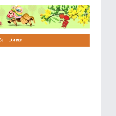
ỎE
LÀM ĐẸP