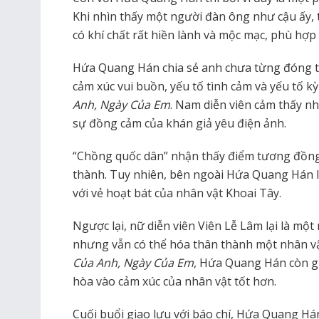
Khi nhìn thấy một người đàn ông như cậu ấy, t
có khí chất rất hiền lành và mộc mạc, phù hợp 
Hứa Quang Hán chia sẻ anh chưa từng đóng t
cảm xúc vui buồn, yếu tố tình cảm và yếu tố 
Anh, Ngày Của Em
. Nam diễn viên cảm thấy n
sự đồng cảm của khán giả yêu điện ảnh.
“Chồng quốc dân” nhận thấy điểm tương đồng 
thành. Tuy nhiên, bên ngoài Hứa Quang Hán l
với vẻ hoạt bát của nhân vật Khoai Tây.
Ngược lại, nữ diễn viên Viên Lễ Lâm lại là một
nhưng vẫn có thể hóa thân thành một nhân v
Của Anh, Ngày Của Em
, Hứa Quang Hán còn gợ
hòa vào cảm xúc của nhân vật tốt hơn.
Cuối buổi giao lưu với báo chí, Hứa Quang Há