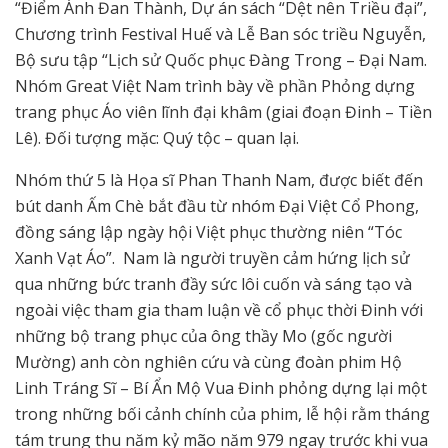
“Điểm Ánh Đan Thành, Dự án sách “Dệt nên Triều đại”,
Chương trình Festival Huế và Lễ Ban sóc triều Nguyễn,
Bộ sưu tập “Lịch sử Quốc phục Đàng Trong – Đại Nam.
Nhóm Great Việt Nam trình bày về phần Phỏng dựng
trang phục Áo viên lĩnh đại khâm (giai đoạn Đinh – Tiền
Lê). Đối tượng mặc: Quý tộc – quan lại.
Nhóm thứ 5 là Họa sĩ Phan Thanh Nam, được biết đến
bút danh Ấm Chè bắt đầu từ nhóm Đại Việt Cổ Phong,
đồng sáng lập ngày hội Việt phục thường niên “Tóc
Xanh Vạt Áo”. Nam là người truyền cảm hứng lịch sử
qua những bức tranh đầy sức lôi cuốn và sáng tạo và
ngoài việc tham gia tham luận về cổ phục thời Đinh với
những bộ trang phục của ông thầy Mo (gốc người
Mường) anh còn nghiên cứu và cùng đoàn phim Hộ
Linh Tráng Sĩ – Bí Ẩn Mộ Vua Đinh phỏng dựng lại một
trong những bối cảnh chính của phim, lễ hội rằm tháng
tám trung thu năm kỷ mão năm 979 ngay trước khi vua