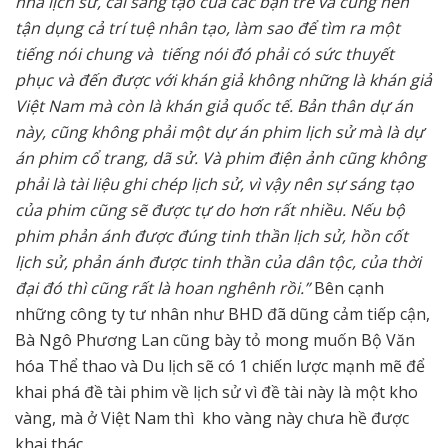
nhà lịch sử, cái sáng tạo của các bạn trẻ và cũng nên
tận dụng cả trí tuệ nhân tạo, làm sao để tìm ra một
tiếng nói chung và tiếng nói đó phải có sức thuyết
phục và đến được với khán giả không những là khán giả
Việt Nam mà còn là khán giả quốc tế. Bản thân dự án
này, cũng không phải một dự án phim lịch sử mà là dự
án phim cổ trang, dã sử. Và phim điện ảnh cũng không
phải là tài liệu ghi chép lịch sử, vì vậy nên sự sáng tạo
của phim cũng sẽ được tự do hơn rất nhiều. Nếu bộ
phim phản ánh được đúng tinh thần lịch sử, hồn cốt
lịch sử, phản ánh được tinh thần của dân tộc, của thời
đại đó thì cũng rất là hoan nghênh rồi.”
Bên cạnh
những công ty tư nhân như BHD đã dũng cảm tiếp cận,
Bà Ngô Phương Lan cũng bày tỏ mong muốn Bộ Văn
hóa Thể thao và Du lịch sẽ có 1 chiến lược mạnh mẽ để
khai phá đề tài phim về lịch sử vì đề tài này là một kho
vàng, mà ở Việt Nam thì kho vàng này chưa hề được
khai thác
.