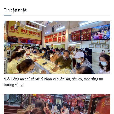
Tin cập nhật
‘Bộ Công an chủ trì xử lý hành vi buôn lậu, đầu cơ, thao túng thị
trường vàng’