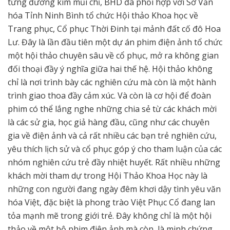
từng đường kim mũi chỉ, BHD đã phối hợp với Sở Văn
hóa Tỉnh Ninh Bình tổ chức Hội thảo Khoa học về
Trang phục, Cổ phục Thời Đinh tại mảnh đất cố đô Hoa
Lư. Đây là lần đầu tiên một dự án phim điện ảnh tổ chức
một hội thảo chuyên sâu về cổ phục, mở ra không gian
đối thoại đầy ý nghĩa giữa hai thế hệ. Hội thảo không
chỉ là nơi trình bày các nghiên cứu mà còn là một hành
trình giao thoa đầy cảm xúc. Và còn là cơ hội để đoàn
phim có thể lắng nghe những chia sẻ từ các khách mời
là các sử gia, học giả hàng đầu, cũng như các chuyên
gia về điện ảnh và cả rất nhiều các bạn trẻ nghiên cứu,
yêu thích lịch sử và cổ phục góp ý cho tham luận của các
nhóm nghiên cứu trẻ đầy nhiệt huyết. Rất nhiều những
khách mời tham dự trong Hội Thảo Khoa Học này là
những con người đang ngày đêm khơi dậy tình yêu văn
hóa Việt, đặc biệt là phong trào Việt Phục Cổ đang lan
tỏa mạnh mẽ trong giới trẻ. Đây không chỉ là một hội
thảo về một bộ phim điện ảnh mà còn là minh chứng