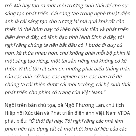
trẻ. Mà hãy tạo ra một môi trường sinh thái để cho sự
sáng tạo phát triển. Cái sáng tạo trong nghệ thuật điện
ảnh là cái sáng tạo cho tương lai mà quá khứ rất cần
thiết. Vì thế hôm nay có Hiệp hội xúc tiến và phát triển
điện ảnh ở đây, có lãnh đạo tỉnh Ninh Bình ở đây, tôi
nghĩ rằng chúng ta nên bắt đầu có 1 bước đi quy củ
hơn, kế thừa nhau hơn, chứ không phải mỗi bộ phim là
một sáng tạo riêng, một tài sản riêng mà không có kế
thừa. Vì thế tôi rất cám ơn những phát biểu thẳng thắn
của các nhà sử học, các nghiên cứu, các bạn trẻ để
chúng ta cải thiện được cái môi trường, cái hệ sinh thái
phát triển cho phim cổ trang của Việt Nam.”
Ngồi trên bàn chủ tọa, bà Ngô Phương Lan, chủ tịch
Hiệp hội Xúc tiến và Phát triển điện ảnh Việt Nam VFDA
phát biểu:
“Ở thời đại này, Tôi nghĩ rằng các nhà làm
phim nên tận dụng tất cả mọi thứ: kho tư liệu của các