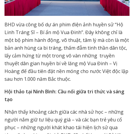
BHD vừa công bố dự án phim điện ảnh huyền sử “Hộ
Linh Tráng Sĩ – Bí ẩn mộ Vua Đinh”. Đây không chỉ là
một bộ phim hành động, võ thuật, tâm lý mà còn là một
bản anh hùng ca bi tráng, thấm đẫm tinh thần dân tộc,
lấy cảm hứng từ một trong vô vàn những truyền
thuyết dân gian huyền bí về lăng mộ Vua Đinh – Vị
Hoàng đế đầu tiên đặt nền móng cho nước Việt độc lập
sau hơn 1.000 năm Bắc thuộc.
Hội thảo tại Ninh Bình: Cầu nối giữa tri thức và sáng
tạo
Nhận thấy khoảng cách giữa các nhà sử học – những
người nắm giữ tư liệu quý giá – và các bạn trẻ yêu cổ
phục – những người khát khao tái hiện lịch sử qua