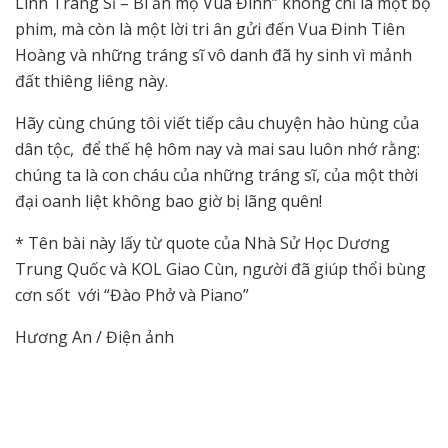
Linh Tráng Sĩ – Bí ẩn mộ Vua Đinh” không chỉ là một bộ
phim, mà còn là một lời tri ân gửi đến Vua Đinh Tiên
Hoàng và những tráng sĩ vô danh đã hy sinh vì mảnh
đất thiêng liêng này.
Hãy cùng chúng tôi viết tiếp câu chuyện hào hùng của
dân tộc, để thế hệ hôm nay và mai sau luôn nhớ rằng:
chúng ta là con cháu của những tráng sĩ, của một thời
đại oanh liệt không bao giờ bị lãng quên!
* Tên bài này lấy từ quote của Nhà Sử Học Dương
Trung Quốc và KOL Giao Cùn, người đã giúp thổi bùng
cơn sốt với “Đào Phở và Piano”
Hương An / Điện ảnh