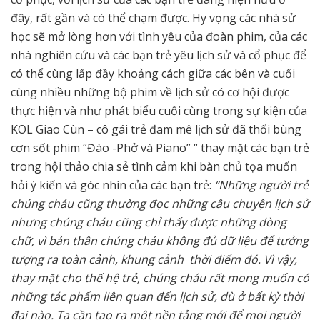
đây, rất gần và có thể chạm được. Hy vọng các nhà sử
học sẽ mở lòng hơn với tình yêu của đoàn phim, của các
nhà nghiên cứu và các bạn trẻ yêu lịch sử và cổ phục để
có thể cùng lấp đầy khoảng cách giữa các bên và cuối
cùng nhiều những bộ phim về lịch sử có cơ hội được
thực hiện và như phát biểu cuối cùng trong sự kiện của
KOL Giao Cùn – cô gái trẻ đam mê lịch sử đã thổi bùng
cơn sốt phim “Đào -Phở và Piano” “ thay mặt các bạn trẻ
trong hội thảo chia sẻ tình cảm khi bàn chủ tọa muốn
hỏi ý kiến và góc nhìn của các bạn trẻ:
“Những người trẻ
chúng cháu cũng thường đọc những câu chuyện lịch sử
nhưng chúng cháu cũng chỉ thấy được những dòng
chữ, vì bản thân chúng cháu không đủ dữ liệu để tưởng
tượng ra toàn cảnh, khung cảnh thời điểm đó. Vì vậy,
thay mặt cho thế hệ trẻ, chúng cháu rất mong muốn có
những tác phẩm liên quan đến lịch sử, dù ở bất kỳ thời
đại nào. Ta cần tạo ra một nền tảng mới để mọi người