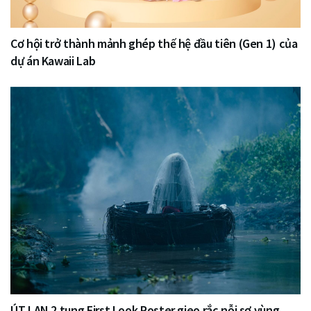
Cơ hội trở thành mảnh ghép thế hệ đầu tiên (Gen 1) của
dự án Kawaii Lab
ÚT LAN 2 tung First Look Poster gieo rắc nỗi sợ vùng