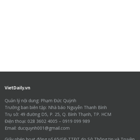
VietDaily.vn
Quản lý nội dung: Phạm Đức Quỳnh
Trưởng ban biên tập: Nhà báo Nguyễn Thanh Bình
Trụ sở: 49 đường D5, P. 25, Q. Bình Thạnh, TP. HCM
Điện thoại: 028 3602 4005 – 0919 099 989
Email: ducquynh001@gmail.com
Giấy phép hoạt động số 65/GP-TTĐT do Sở Thông tin và Truyền