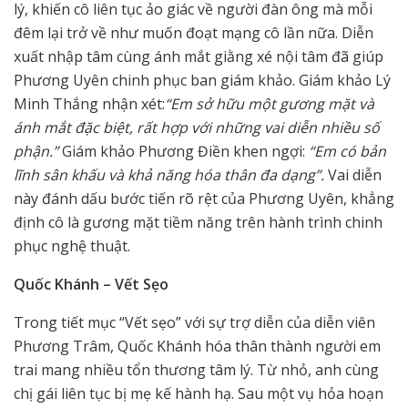
lý, khiến cô liên tục ảo giác về người đàn ông mà mỗi
đêm lại trở về như muốn đoạt mạng cô lần nữa. Diễn
xuất nhập tâm cùng ánh mắt giằng xé nội tâm đã giúp
Phương Uyên chinh phục ban giám khảo. Giám khảo Lý
Minh Thắng nhận xét:
“Em sở hữu một gương mặt và
ánh mắt đặc biệt, rất hợp với những vai diễn nhiều số
phận.”
Giám khảo Phương Điền khen ngợi:
“Em có bản
lĩnh sân khấu và khả năng hóa thân đa dạng”.
Vai diễn
này đánh dấu bước tiến rõ rệt của Phương Uyên, khẳng
định cô là gương mặt tiềm năng trên hành trình chinh
phục nghệ thuật.
Quốc Khánh – Vết Sẹo
Trong tiết mục “Vết sẹo” với sự trợ diễn của diễn viên
Phương Trâm, Quốc Khánh hóa thân thành người em
trai mang nhiều tổn thương tâm lý. Từ nhỏ, anh cùng
chị gái liên tục bị mẹ kế hành hạ. Sau một vụ hỏa hoạn