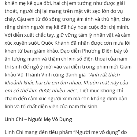
khiến mẹ kế qua đời, hai chị em tưởng như được giải
thoát, người chị lại mang trên mặt vết sẹo lớn do vụ
cháy. Cậu em từ đó sống trong ám ảnh và thù hận, cho
rằng chính người mẹ kế đã hủy hoại cuộc đời chị mình.
Với diễn xuất chắc tay, giữ vững tâm lý nhân vật và cảm
xúc xuyên suốt, Quốc Khánh đã nhận được cơn mưa lời
khen từ ban giám khảo. Đạo diễn Phương Điền bày tỏ
ấn tượng mạnh và thậm chí xin số điện thoại của nam
thí sinh để ngỏ ý mời vào vai diễn trong phim mới. Giám
khảo Vũ Thành Vinh cũng đánh giá:
“Anh rất thích
khoảnh khắc hai chị em ôm nhau. Khuôn mặt này của
em có thể làm được nhiều việc”.
Tiết mục không chỉ
chạm đến cảm xúc người xem mà còn khẳng định bản
lĩnh và tố chất diễn viên của nam thí sinh.
Linh Chi – Người Mẹ Vô Dụng
Linh Chi mang đến tiểu phẩm “Người mẹ vô dụng” do