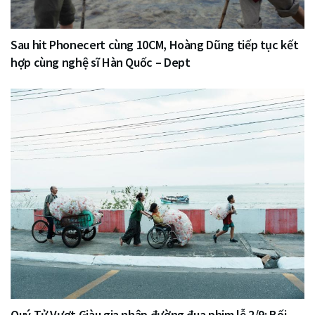
Sau hit Phonecert cùng 10CM, Hoàng Dũng tiếp tục kết
hợp cùng nghệ sĩ Hàn Quốc – Dept
Quý Tử Vượt Giàu gia nhập đường đua phim lễ 2/9: Bối