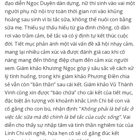
đạo diễn Ngọc Duyên dàn dựng, nữ thí sinh vào vai một
người phụ nữ nội trợ toàn thời gian rơi vào khủng
hoảng sau sinh vì bị tắc sữa, không thể nuôi con bằng
sữa mẹ. Thiếu sự thấu hiểu từ gia đình chồng, cô dần
rơi vào trầm cảm, bế tắc và có ý định tự kết thúc cuộc
đời. Tiết mục phản ánh một vài vấn đề xã hội nhạy cảm,
mang lại nhiều cảm xúc và được đánh giá cao khi cô
nàng mang đến thông điệp chạm đến cảm xúc người
xem. Giám khảo Khương Ngọc góp ý sâu sắc về cách xử
lý tình huống, trong khi giám khảo Phương Điền chia
sẻ vẫn còn “bần thần” sau cái kết. Giám khảo Vũ Thành
Vinh cũng xin được “bào chữa” cho cái kết của tiết mục,
đặc biệt ấn tượng với khoảnh khắc Linh Chi bế con và
cố gắng cho con bú, nhận định: “
Không phải là bế tắc ở
việc tắc sữa mà đó chính là bế tắc của cuộc sống”.
Vai
diễn cho thấy sự nhập tâm và tinh thần nghiêm túc của
Linh Chi với nghề, hứa hẹn cô sẽ cố gắng đúc kết