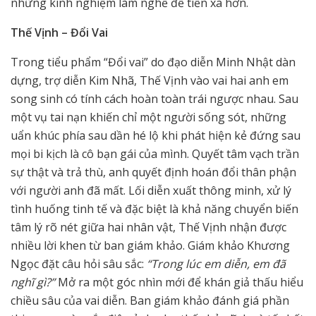
những kinh nghiệm làm nghề để tiến xa hơn.
Thế Vịnh – Đổi Vai
Trong tiểu phẩm “Đổi vai” do đạo diễn Minh Nhật dàn
dựng, trợ diễn Kim Nhã, Thế Vịnh vào vai hai anh em
song sinh có tính cách hoàn toàn trái ngược nhau. Sau
một vụ tai nạn khiến chỉ một người sống sót, những
uẩn khúc phía sau dần hé lộ khi phát hiện kẻ đứng sau
mọi bi kịch là cô bạn gái của mình. Quyết tâm vạch trần
sự thật và trả thù, anh quyết định hoán đổi thân phận
với người anh đã mất. Lối diễn xuất thông minh, xử lý
tình huống tinh tế và đặc biệt là khả năng chuyển biến
tâm lý rõ nét giữa hai nhân vật, Thế Vịnh nhận được
nhiều lời khen từ ban giám khảo. Giám khảo Khương
Ngọc đặt câu hỏi sâu sắc:
“Trong lúc em diễn, em đã
nghĩ gì?”
Mở ra một góc nhìn mới để khán giả thấu hiểu
chiều sâu của vai diễn. Ban giám khảo đánh giá phần