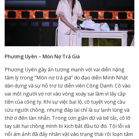
Phương Uyên – Món Nợ Trả Giá
Phương Uyên gây ấn tượng mạnh với vai diễn nặng
tâm lý trong “Món nợ trả giá” do đạo diễn Minh Nhật
dàn dựng và sự hỗ trợ từ diễn viên Công Danh. Cô vào
vai một người vợ rơi vào vòng xoáy sai lầm vì lấy cắp
tiền của công ty. Khi sự việc bại lộ, cô tuyệt vọng cầu
cứu người chồng, nhưng đáp lại chỉ là sự lạnh lùng và
thờ ơ đến tàn nhẫn. Trong cơn giận dữ và bế tắc, cô lỡ
tay sát hại chồng mình bi kịch bắt đầu từ đó. Tội lỗi và
nỗi ám ảnh đã đẩy nhân vật vào trạng thái rối loạn tâm