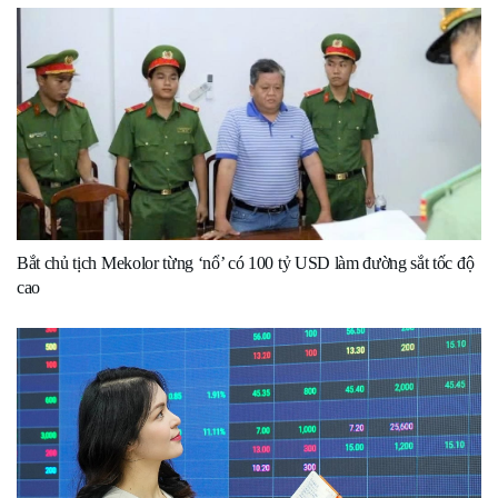
Bắt chủ tịch Mekolor từng ‘nổ’ có 100 tỷ USD làm đường sắt tốc độ
cao